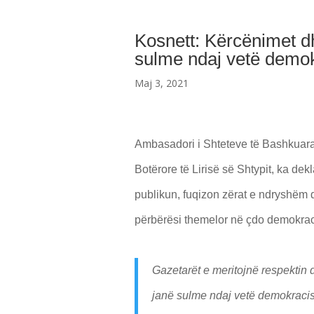
Kosnett: Kërcënimet d
sulme ndaj vetë demok
Maj 3, 2021
Ambasadori i Shteteve të Bashkuara 
Botërore të Lirisë së Shtypit, ka dekl
publikun, fuqizon zërat e ndryshëm dh
përbërësi themelor në çdo demokra
Gazetarët e meritojnë respektin 
janë sulme ndaj vetë demokracis