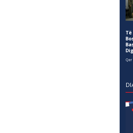
Të
Bo
Ba
Di
Qer 
DI