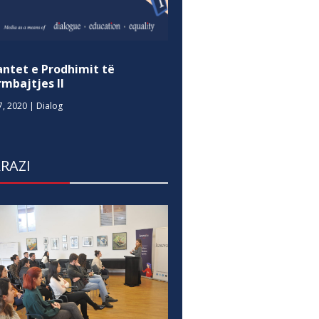
antet e Prodhimit të
mbajtjes II
7, 2020
|
Dialog
RAZI