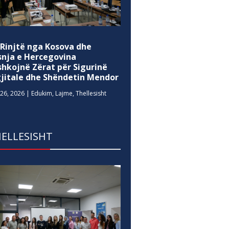
 Rinjtë nga Kosova dhe
snja e Hercegovina
shkojnë Zërat për Sigurinë
gjitale dhe Shëndetin Mendor
26, 2026
|
Edukim
,
Lajme
,
Thellesisht
ELLESISHT