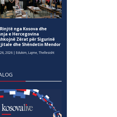
 Rinjtë nga Kosova dhe
snja e Hercegovina
shkojnë Zërat për Sigurinë
gjitale dhe Shëndetin Mendor
26, 2026
|
Edukim
,
Lajme
,
Thellesisht
ALOG