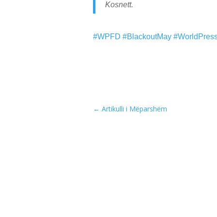
Kosnett.
#WPFD
#BlackoutMay
#WorldPres
←
Artikulli i Mëparshëm