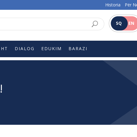
Historia
Për N
SQ
EN
SHT
DIALOG
EDUKIM
BARAZI
!