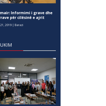
mair: Informimi i grave dhe
rave për cilësinë e ajrit
21, 2019
|
Barazi
DUKIM