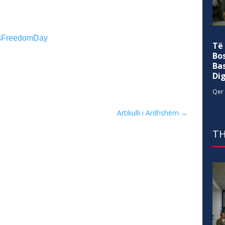
sFreedomDay
Të
Bo
Ba
Di
Qer 
Artikulli i Ardhshëm
→
TH