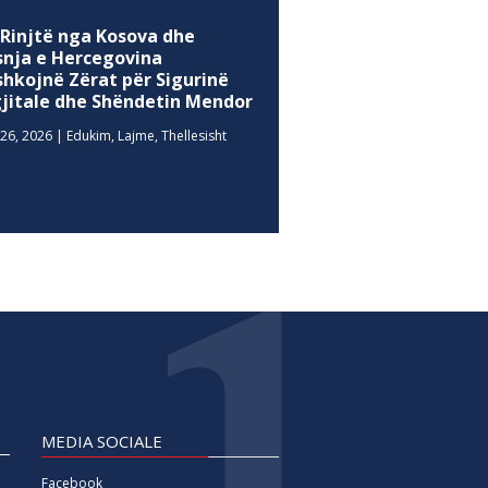
 Rinjtë nga Kosova dhe
snja e Hercegovina
shkojnë Zërat për Sigurinë
gjitale dhe Shëndetin Mendor
26, 2026
|
Edukim
,
Lajme
,
Thellesisht
MEDIA SOCIALE
Facebook