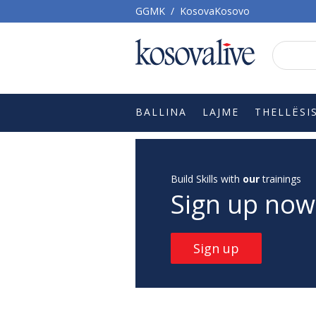
GGMK
/
KosovaKosovo
BALLINA
LAJME
THELLËSI
Build Skills with
our
trainings
Sign up now
Sign up