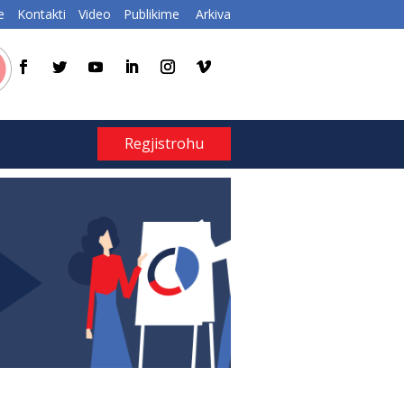
e
Kontakti
Video
Publikime
Arkiva
Regjistrohu