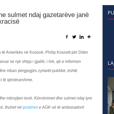
PU
he sulmet ndaj gazetarëve janë
racisë
të Amerikës në Kosovë, Philip Kosnett për Ditën
aruar se një shtyp i gjallë, i lirë, që e informon
LA
e mban përgjegjës zyrtarët publikë, është
ci të qëndrueshme.
dhe mbrojtjen tonë. Kërcënimet dhe sulmet ndaj tyre
ë, thuhet në
postimin
e AGK-së të ambasadorit