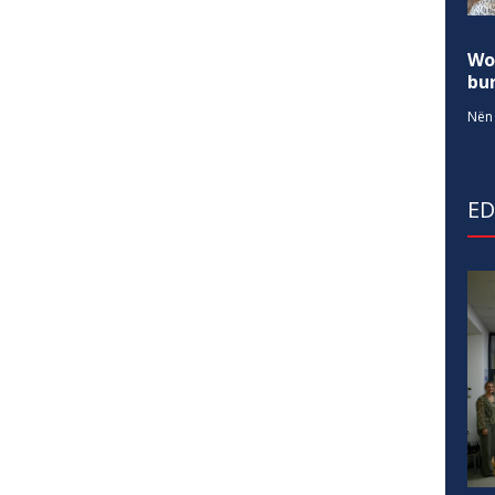
Wo
bur
Nën 
E