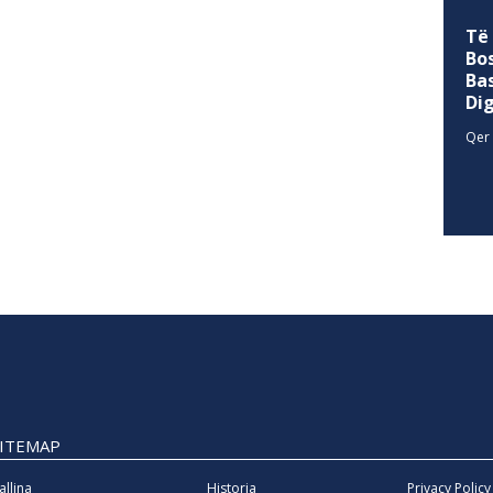
Të
Bo
Ba
Di
Qer 
SITEMAP
allina
Historia
Privacy Policy