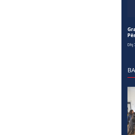
Gr
Për
Dhj 
BA