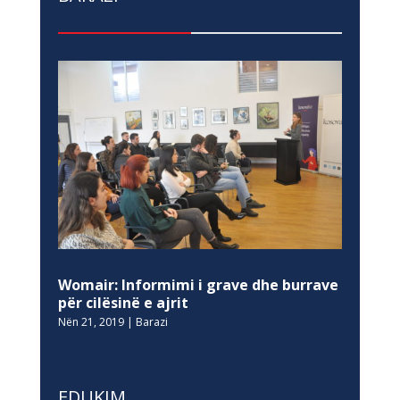
Womair: Informimi i grave dhe burrave
për cilësinë e ajrit
Nën 21, 2019
|
Barazi
EDUKIM