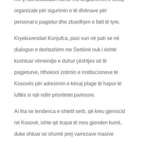
organizate për sigurimin e të dhënave për
personat e pagjetur dhe zbardhjen e fatit të tyre.
Kryekuvendari Konjufca, pasi vuri në pah se në
dialogun e deritashëm me Serbinë nuk i është
kushtuar vëmendje e duhur çështjes së të
pagjeturve, ritheksoi zotimin e institucioneve të
Kosovës për adresimin e kësaj plage të hapur të
luftës si një ndër prioritetet parësore.
Ai tha se tendenca e shtetit serb, që kreu gjenocid
në Kosovë, ishte që trupat të mos gjenden kurrë,
duke shtuar se shumë prej varrezave masive