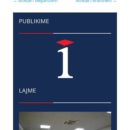
←
Artikulli i Mëparshëm
Artikulli i Ardhshëm
→
PUBLIKIME
LAJME