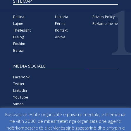
SITEMAP
Ballina
Historia
Privacy Policy
Lajme
Për ne
Reklamo me ne
Thellësisht
Kontakt
Dialog
Arkiva
Edukim
Barazi
MEDIA SOCIALE
Facebook
Twitter
Linkedin
YouTube
Vimeo
Instagram
KosovaLive është organizatë e pavarur mediale, e themeluar
në vitin 2000, që mbështetet nga organizata dhe agjenci
Të gjitha të drejtat e rezervuara që nga viti 2000 Fondacioni
ndërkombëtare të cilat vlerësojnë gazetarinë dhe shtypin e