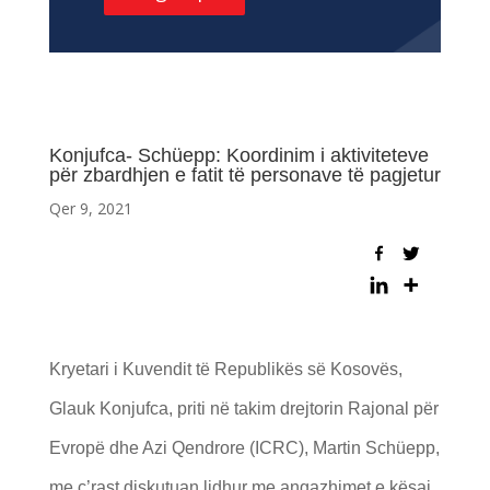
Konjufca- Schüepp: Koordinim i aktiviteteve
për zbardhjen e fatit të personave të pagjetur​
Qer 9, 2021
Kryetari i Kuvendit të Republikës së Kosovës,
Glauk Konjufca, priti në takim drejtorin Rajonal për
Evropë dhe Azi Qendrore (ICRC), Martin Schüepp,
me ç’rast diskutuan lidhur me angazhimet e kësaj