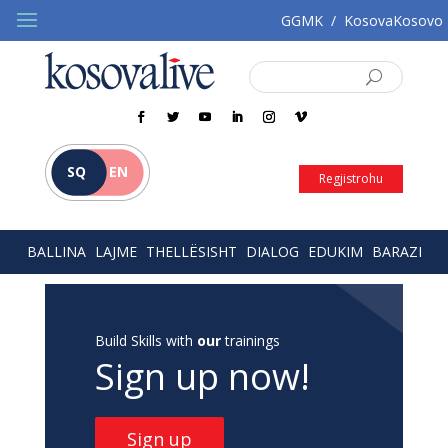
GGMK
/
KosovaKosovo
SQ
EN
Regjistrohu
BALLINA
LAJME
THELLËSISHT
DIALOG
EDUKIM
BARAZI
Build Skills with
our
trainings
Sign up now!
Sign up