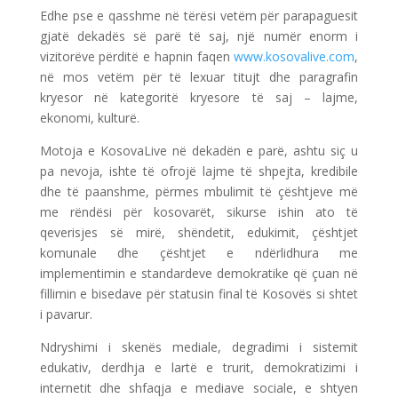
Edhe pse e qasshme në tërësi vetëm për parapaguesit
gjatë dekadës së parë të
saj
, një numër enorm i
vizitorëve përditë e hapnin faqen
www.kosovalive.com
,
në mos vetëm për të lexuar titujt dhe paragrafin
kryesor në kategoritë kryesore të saj – lajme,
ekonomi, kulturë.
Motoja e KosovaLive në dekadën e parë, ashtu siç u
pa nevoja, ishte të ofrojë lajme të shpejta, kredibile
dhe të paanshme, përmes mbulimit të çështjeve më
me rëndësi për kosovarët, sikurse ishin ato të
qeverisjes së mirë, shëndetit, edukimit, çështjet
komunale dhe çështjet e ndërlidhura me
implementimin e standardeve demokratike që çuan në
fillimin e bisedave për statusin final të Kosovës si shtet
i pavarur.
Ndryshimi i skenës mediale, degradimi i sistemit
edukativ, derdhja e lartë e trurit, demokratizimi i
internetit dhe shfaqja e mediave sociale, e shtyen