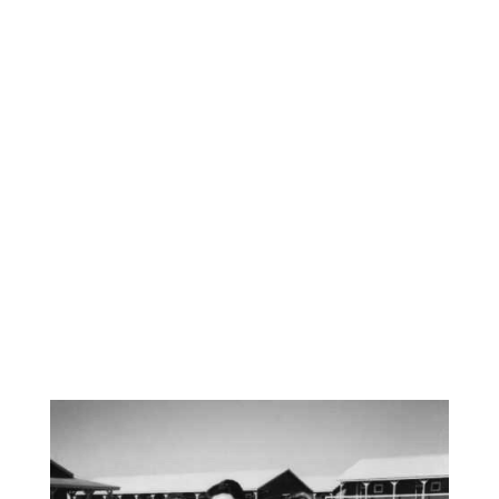
BALLINA
LAJME
THELLËSISHT
DIALOG
EDUKIM
BARAZI