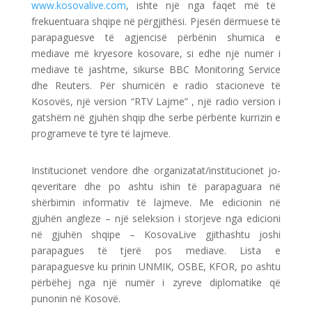
www.kosovalive.com
, ishte një nga faqet më të
frekuentuara shqipe në përgjithësi. Pjesën dërmuese të
parapaguesve të agjencisë përbënin shumica e
mediave më kryesore kosovare, si edhe një numër i
mediave të jashtme, sikurse BBC Monitoring Service
dhe Reuters. Për shumicën e radio stacioneve të
Kosovës, një version “RTV Lajme” , një radio version i
gatshëm në gjuhën shqip dhe serbe përbënte kurrizin e
programeve të tyre të lajmeve.
Institucionet vendore dhe organizatat/institucionet jo-
qeveritare dhe po ashtu ishin të parapaguara në
shërbimin informativ të lajmeve. Me edicionin në
gjuhën angleze – një seleksion i storjeve nga edicioni
në gjuhën shqipe – KosovaLive gjithashtu joshi
parapagues të tjerë pos mediave. Lista e
parapaguesve ku prinin UNMIK, OSBE, KFOR, po ashtu
përbëhej nga një numër i zyreve diplomatike që
punonin në Kosovë.