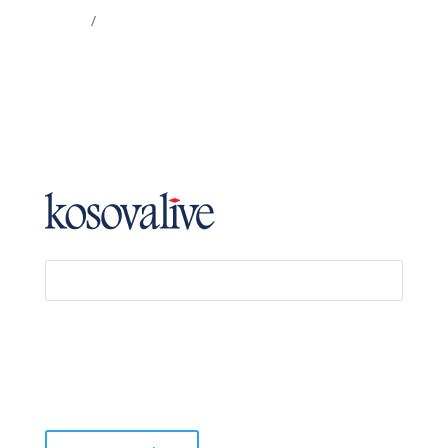
GGMK
/
KosovaKosovo
SQ
EN