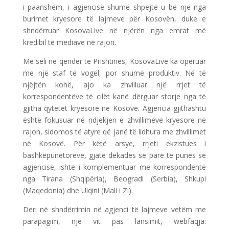
i paanshëm, i agjencisë shumë shpejtë u bë një nga
burimet kryesore të lajmeve për Kosovën, duke e
shndërruar KosovaLive në njërën nga emrat më
kredibil të mediave në rajon.
Me seli në qendër të Prishtinës, KosovaLive ka operuar
me një staf të vogël, por shumë produktiv. Në të
njëjtën kohë, ajo ka zhvilluar një rrjet të
korrespondentëve të cilët kanë dërguar storje nga të
gjitha qytetet kryesore në Kosovë. Agjencia gjithashtu
është fokusuar në ndjekjen e zhvillimeve kryesore në
rajon, sidomos të atyre që janë të lidhura me zhvillimet
në Kosovë. Për këtë arsye, rrjeti ekzistues i
bashkëpunëtorëve, gjatë dekadës së parë të punës së
agjencisë, ishte i komplementuar me korrespondentë
nga Tirana (Shqipëria), Beogradi (Serbia), Shkupi
(Maqedonia) dhe Ulqini (Mali i Zi).
Deri në shndërrimin në agjenci të lajmeve vetëm me
parapagim, një vit pas lansimit, webfaqja: