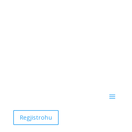
SQ
EN
Regjistrohu