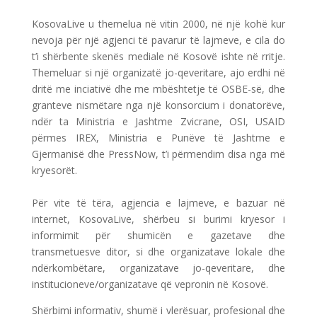
KosovaLive u themelua në vitin 2000, në një kohë kur
nevoja për një agjenci të pavarur të lajmeve, e cila do
t’i shërbente skenës mediale në Kosovë ishte në rritje.
Themeluar si një organizatë jo-qeveritare, ajo erdhi në
dritë me inciativë dhe me mbështetje të OSBE-së, dhe
granteve nismëtare nga një konsorcium i donatorëve,
ndër ta Ministria e Jashtme Zvicrane, OSI, USAID
përmes IREX, Ministria e Punëve të Jashtme e
Gjermanisë dhe PressNow, t’i përmendim disa nga më
kryesorët.
Për vite të tëra, agjencia e lajmeve, e bazuar në
internet, KosovaLive, shërbeu si burimi kryesor i
informimit për shumicën e gazetave dhe
transmetuesve ditor, si dhe organizatave lokale dhe
ndërkombëtare, organizatave jo-qeveritare, dhe
institucioneve/organizatave që vepronin në Kosovë.
Shërbimi informativ, shumë i vlerësuar, profesional dhe