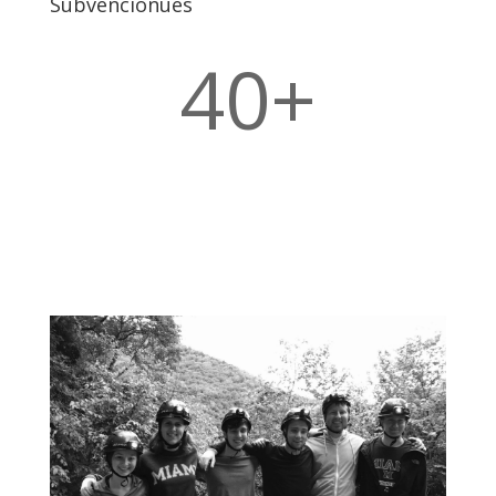
Subvencionues
40+