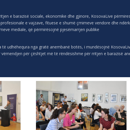
itjen e barazisë sociale, ekonomike dhe gjinore, KosovaLive përmire
-profesionale e vajzave, fituese e shumë çmimeve vendore dhe ndërk
ameve mediale, që përmirësojnë pjesëmarrjen publike
a të udhëhequra nga gratë anembanë botës, i mundësojnë KosovaLive-i
tur vëmendjen për çështjet më të rëndësishme për rritjen e barazisë 