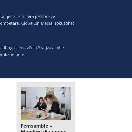
son jetrat e mijëra personave
ombëtare, GlobalGirl Media, fokusohet
t ngritjen e zërit të vajzave dhe
anembanë botës.
Femsamble –
Mendimi dizajnues