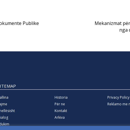
Dokumente Publike
Mekanizmat për
nga 
SITEMAP
allina
Historia
Privacy Policy
ajme
Për ne
Reklamo me 
hellësisht
Kontakt
ialog
Arkiva
dukim