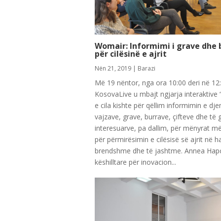
Womair: Informimi i grave dhe 
për cilësinë e ajrit
Nën 21, 2019
|
Barazi
Më 19 nëntor, nga ora 10:00 deri në 12
KosovaLive u mbajt ngjarja interaktive
e cila kishte për qëllim informimin e dj
vajzave, grave, burrave, çifteve dhe të g
interesuarve, pa dallim, për mënyrat më
për përmirësimin e cilësisë së ajrit në h
brendshme dhe të jashtme. Annea Hapc
këshilltare për inovacion...