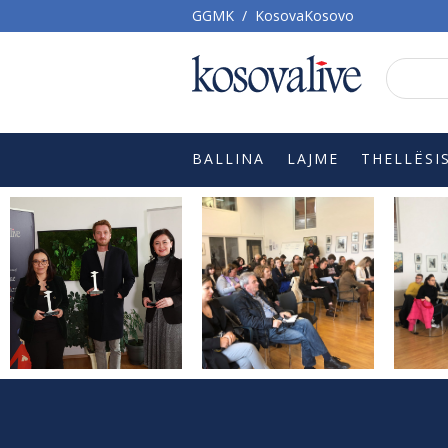
GGMK
/
KosovaKosovo
BALLINA
LAJME
THELLËSI