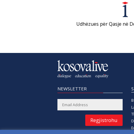
Udhëzues për Qasje në 
NEWSLETTER
B
L
T
Regjistrohu
D
E