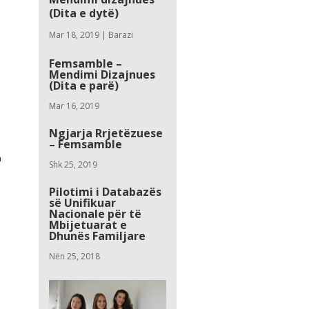
(Dita e dytë)
Mar 18, 2019
|
Barazi
Femsamble –
Mendimi Dizajnues
(Dita e parë)
Mar 16, 2019
Ngjarja Rrjetëzuese
– Femsamble
m
Shk 25, 2019
Pilotimi i Databazës
së Unifikuar
Nacionale për të
Mbijetuarat e
Dhunës Familjare
Nën 25, 2018