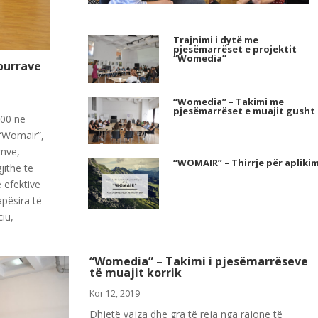
Trajnimi i dytë me
pjesëmarrëset e projektit
“Womedia”
burrave
“Womedia” – Takimi me
pjesëmarrëset e muajit gusht
:00 në
 “Womair”,
emve,
“WOMAIR” – Thirrje për apliki
jithë të
 efektive
apësira të
iu,
“Womedia” – Takimi i pjesëmarrëseve
të muajit korrik
Kor 12, 2019
Dhjetë vajza dhe gra të reja nga rajone të