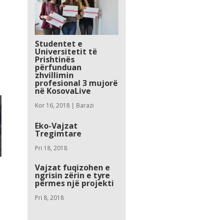
Studentet e
Universitetit të
Prishtinës
përfunduan
zhvillimin
profesional 3 mujorë
në KosovaLive
Kor 16, 2018
|
Barazi
Eko-Vajzat
Tregimtare
Pri 18, 2018
Vajzat fuqizohen e
ngrisin zërin e tyre
përmes një projekti
Pri 8, 2018