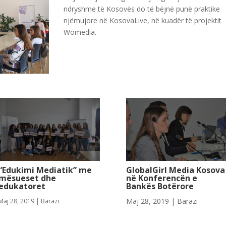
ndryshme të Kosovës do të bëjnë punë praktike
njëmujore në KosovaLive, në kuadër të projektit
Womedia.
“Edukimi Mediatik” me
GlobalGirl Media Kosova
mësueset dhe
në Konferencën e
edukatoret
Bankës Botërore
Maj 28, 2019
|
Barazi
Maj 28, 2019
|
Barazi