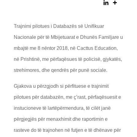
Trajnimi pilotues i Databazës së Unifikuar
Nacionale për të Mbijetuarat e Dhunës Familjare u
mbajtë me 8 nëntor 2018, në Cacttus Education,
në Prishtinë, me përfaqësues të policisë, gjykatës,
strehimores, dhe qendrës për punë sociale.
Gjakova u përzgjodh si përfituese e trajnimit
pilotues për databazën, me ç’rast, përfaqësuesit e
instucioneve të lartëpërmendura, të cilët janë
përgjegjës për menaxhimit dhe raportimin e
rasteve do të trajnohen në futjen e të dhënave për