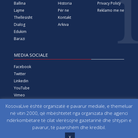
Ballina
Historia
Privacy Policy
Lajme
Për ne
Reklamo me ne
Thellësisht
Kontakt
Dialog
Arkiva
Edukim
Barazi
MEDIA SOCIALE
Facebook
Twitter
Linkedin
YouTube
Vimeo
Instagram
KosovaLive është organizatë e pavarur mediale, e themeluar
në vitin 2000, që mbështetet nga organizata dhe agjenci
Të gjitha të drejtat e rezervuara që nga viti 2000 Fondacioni
ndërkombëtare të cilat vlerësojnë gazetarinë dhe shtypin e
për Informim, Media, Dialog dhe Edukim KosovaLive
pavarur, të paanshëm dhe kredibil.
(KosovaLive/KIMDE), më parë Agjencia e Lajmeve Kosova Live
X