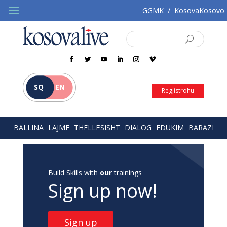
GGMK
/
KosovaKosovo
SQ
EN
Regjistrohu
BALLINA
LAJME
THELLËSISHT
DIALOG
EDUKIM
BARAZI
Build Skills with
our
trainings
Sign up now!
Sign up