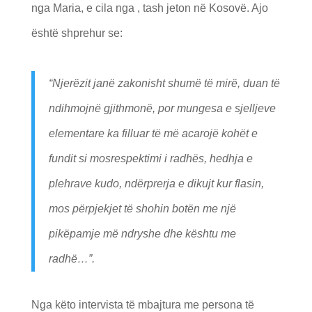
nga Maria, e cila nga , tash jeton në Kosovë. Ajo
është shprehur se:
“Njerëzit janë zakonisht shumë të mirë, duan të
ndihmojnë gjithmonë, por mungesa e sjelljeve
elementare ka filluar të më acarojë kohët e
fundit si mosrespektimi i radhës, hedhja e
plehrave kudo, ndërprerja e dikujt kur flasin,
mos përpjekjet të shohin botën me një
pikëpamje më ndryshe dhe kështu me
radhë…”.
Nga këto intervista të mbajtura me persona të