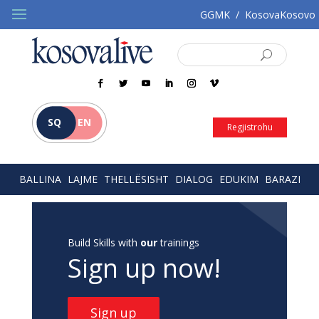
GGMK
/
KosovaKosovo
SQ
EN
Regjistrohu
BALLINA
LAJME
THELLËSISHT
DIALOG
EDUKIM
BARAZI
Build Skills with
our
trainings
Sign up now!
Sign up