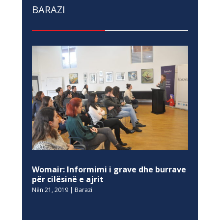
BARAZI
Womair: Informimi i grave dhe burrave
për cilësinë e ajrit
Nën 21, 2019
|
Barazi