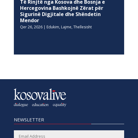
Të Rinjtë nga Kosova dhe Bosnja e
Hercegovina Bashkojnë Zërat për
Sigurinë Digjitale dhe Shëndetin
Mendor
Qer 26, 2026
|
Edukim
,
Lajme
,
Thellesisht
NEWSLETTER