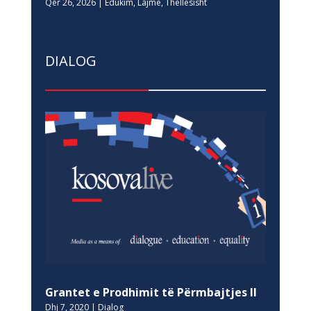
Qer 26, 2026
|
Edukim
,
Lajme
,
Thellesisht
DIALOG
Grantet e Prodhimit të Përmbajtjes II
Dhj 7, 2020
|
Dialog