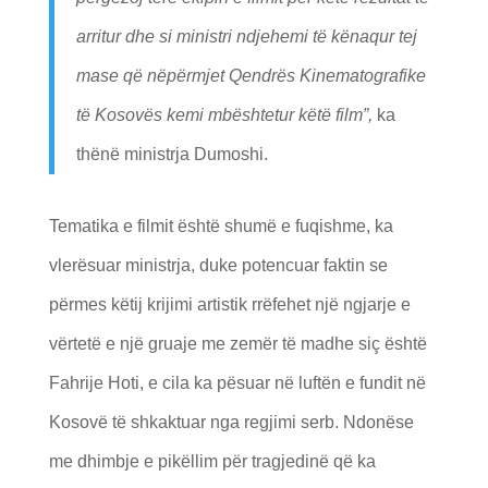
arritur dhe si ministri ndjehemi të kënaqur tej
mase që nëpërmjet Qendrës Kinematografike
të Kosovës kemi mbështetur këtë film”,
ka
thënë ministrja Dumoshi.
Tematika e filmit është shumë e fuqishme, ka
vlerësuar ministrja, duke potencuar faktin se
përmes këtij krijimi artistik rrëfehet një ngjarje e
vërtetë e një gruaje me zemër të madhe siç është
Fahrije Hoti, e cila ka pësuar në luftën e fundit në
Kosovë të shkaktuar nga regjimi serb. Ndonëse
me dhimbje e pikëllim për tragjedinë që ka