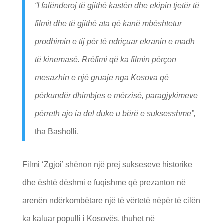
“I falënderoj të gjithë kastën dhe ekipin tjetër të
filmit dhe të gjithë ata që kanë mbështetur
prodhimin e tij për të ndriçuar ekranin e madh
të kinemasë. Rrëfimi që ka filmin përçon
mesazhin e një gruaje nga Kosova që
përkundër dhimbjes e mërzisë, paragjykimeve
përreth ajo ia del duke u bërë e suksesshme”,
tha Basholli.
Filmi ‘Zgjoi’ shënon një prej sukseseve historike
dhe është dëshmi e fuqishme që prezanton në
arenën ndërkombëtare një të vërtetë nëpër të cilën
ka kaluar populli i Kosovës, thuhet në