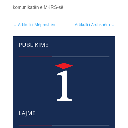
komunikatën e MKRS-së.
←
Artikulli i Mëparshëm
Artikulli i Ardhshëm
→
PUBLIKIME
LAJME