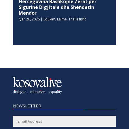
Hercegovina Bashkojnë Zërat për
Sigurinë Digjitale dhe Shëndetin
Mendor
Qer 26, 2026
|
Edukim
,
Lajme
,
Thellesisht
NEWSLETTER