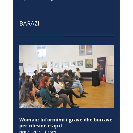
BARAZI
Womair: Informimi i grave dhe burrave
për cilësinë e ajrit
Nën 21, 2019
|
Barazi