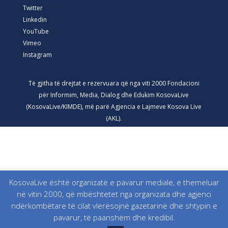
Twitter
Linkedin
YouTube
Vimeo
Instagram
Të gjitha të drejtat e rezervuara që nga viti 2000 Fondacioni
për Informim, Media, Dialog dhe Edukim KosovaLive
(KosovaLive/KIMDE), më parë Agjencia e Lajmeve Kosova Live
(AKL).
KosovaLive është organizatë e pavarur mediale, e themeluar
në vitin 2000, që mbështetet nga organizata dhe agjenci
ndërkombëtare të cilat vlerësojnë gazetarinë dhe shtypin e
pavarur, të paanshëm dhe kredibil.