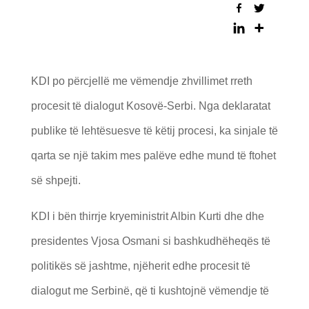
KDI po përcjellë me vëmendje zhvillimet rreth
procesit të dialogut Kosovë-Serbi. Nga deklaratat
publike të lehtësuesve të këtij procesi, ka sinjale të
qarta se një takim mes palëve edhe mund të ftohet
së shpejti.
KDI i bën thirrje kryeministrit Albin Kurti dhe dhe
presidentes Vjosa Osmani si bashkudhëheqës të
politikës së jashtme, njëherit edhe procesit të
dialogut me Serbinë, që ti kushtojnë vëmendje të