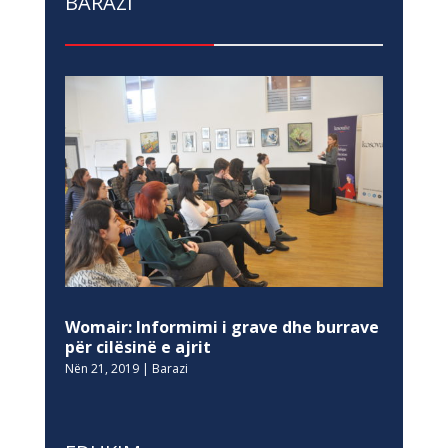
BARAZI
Womair: Informimi i grave dhe burrave
për cilësinë e ajrit
Nën 21, 2019
|
Barazi