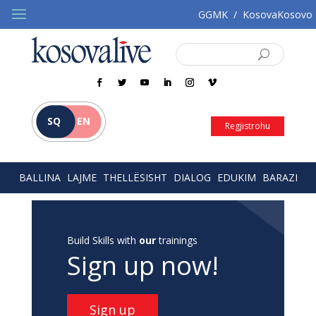
GGMK
/
KosovaKosovo
SQ
EN
Regjistrohu
BALLINA
LAJME
THELLËSISHT
DIALOG
EDUKIM
BARAZI
Build Skills with
our
trainings
Sign up now!
Sign up