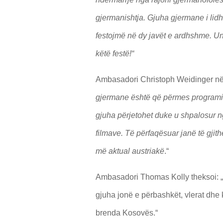
gjermanishtja. Gjuha gjermane i lid
festojmë në dy javët e ardhshme. Unë 
këtë festë!“
Ambasadori Christoph Weidinger nën
gjermane është që përmes programit 
gjuha përjetohet duke u shpalosur 
filmave. Të përfaqësuar janë të gjithë
më aktual austriakë
.“
Ambasadori Thomas Kolly theksoi: „
gjuha jonë e përbashkët, vlerat dhe
brenda Kosovës.“