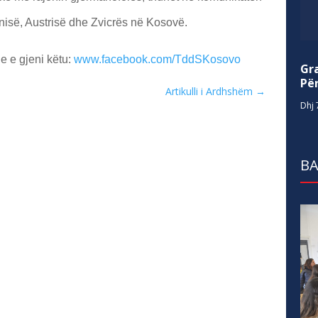
isë, Austrisë dhe Zvicrës në Kosovë.
e e gjeni këtu:
www.facebook.com/TddSKosovo
Gr
Për
Artikulli i Ardhshëm
→
Dhj 
BA