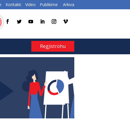
e
Kontakti
Video
Publikime
Arkiva
Regjistrohu