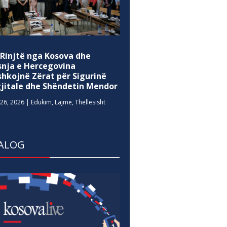
 Rinjtë nga Kosova dhe
snja e Hercegovina
shkojnë Zërat për Sigurinë
gjitale dhe Shëndetin Mendor
26, 2026
|
Edukim
,
Lajme
,
Thellesisht
ALOG