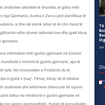
zhvillohen aktivitete të shumëta, të gjitha rreth
 nga Gjermania, Austria e Zvicra janë planifikuar të
tokino, si dhe një piknik letrar në të cilin mund të
Të
Bo
 gjithashtu edhe shumë radiostacione dhe gjatë kësaj
Ba
Di
ë gjermane.
Qer 
one informative rreth gjuhës gjermane në Kosovë.
 mundësitë e mësimit të gjuhës gjermane, apo të
DI
 të lartë. Në Universitetin e Prishtinës do të
htja si gjuhë e huaj”. Përveç kësaj, do të mbahet
reth studimeve dhe kërkimeve shkencore në rajonin
skutimi lidhur me rëndësinë e gjuhës gjermane në
e me rajonin gjermanofolës, thuhet në komunikatën