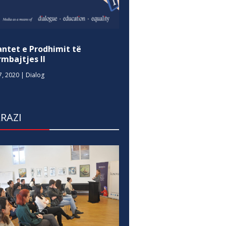
antet e Prodhimit të
mbajtjes II
7, 2020
|
Dialog
RAZI