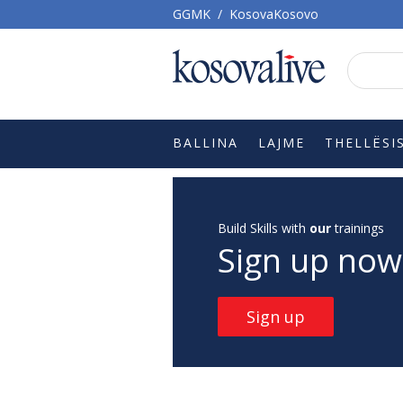
GGMK
/
KosovaKosovo
BALLINA
LAJME
THELLËSI
Build Skills with
our
trainings
Sign up now
Sign up