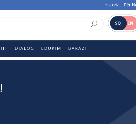
Historia
Për N
SQ
EN
SHT
DIALOG
EDUKIM
BARAZI
!