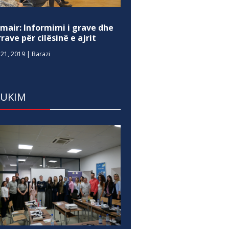
mair: Informimi i grave dhe
rave për cilësinë e ajrit
21, 2019
|
Barazi
DUKIM