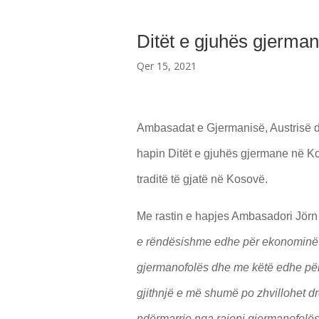
Ditët e gjuhës gjerma
Qer 15, 2021
Ambasadat e Gjermanisë, Austrisë d
hapin Ditët e gjuhës gjermane në K
traditë të gjatë në Kosovë.
Me rastin e hapjes Ambasadori Jörn
e rëndësishme edhe për ekonominë
gjermanofolës dhe me këtë edhe pë
gjithnjë e më shumë po zhvillohet dre
ndërmarrje nga rajoni gjermanofolës 