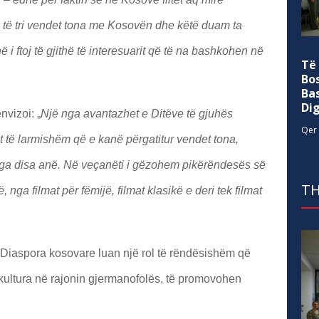
h të tri vendet tona me Kosovën dhe këtë duam ta
i ftoj të gjithë të interesuarit që të na bashkohen në
Të
Bo
Ba
Di
vizoi: „
Një nga avantazhet e Ditëve të gjuhës
Qer 
të larmishëm që e kanë përgatitur vendet tona,
nga disa anë. Në veçanëti i gëzohem pikërëndesës së
TH
, nga filmat për fëmijë, filmat klasikë e deri tek filmat
Diaspora kosovare luan një rol të rëndësishëm që
 kultura në rajonin gjermanofolës, të promovohen