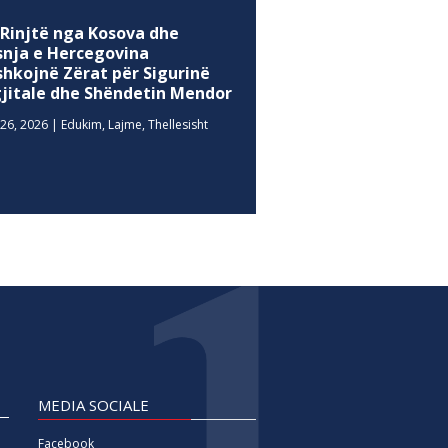
 Rinjtë nga Kosova dhe
snja e Hercegovina
shkojnë Zërat për Sigurinë
gjitale dhe Shëndetin Mendor
26, 2026
|
Edukim
,
Lajme
,
Thellesisht
MEDIA SOCIALE
Facebook