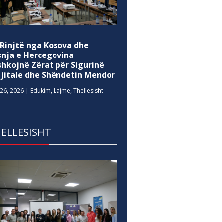
 Rinjtë nga Kosova dhe
snja e Hercegovina
shkojnë Zërat për Sigurinë
gjitale dhe Shëndetin Mendor
26, 2026
|
Edukim
,
Lajme
,
Thellesisht
ELLESISHT