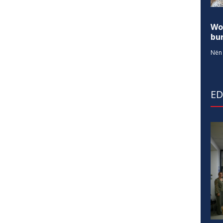
Wo
bur
Nën 
E