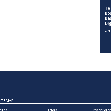
Të
Bo
Ba
Di
Qer 
SITEMAP
allina
Historia
Privacy Policy