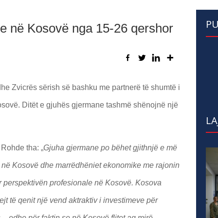
PU
ne në Kosovë nga 15-26 qershor
he Zvicrës sërish së bashku me partnerë të shumtë i
osovë. Ditët e gjuhës gjermane tashmë shënojnë një
LA
 Rohde tha: „
Gjuha gjermane po bëhet gjithnjë e më
 në Kosovë dhe marrëdhëniet ekonomike me rajonin
r perspektivën profesionale në Kosovë. Kosova
jt të qenit një vend aktraktiv i investimeve për
– edhe për faktin se në Kosovë flitet aq mirë