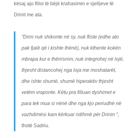
kësaj ajo filloi të bëjë krahasimin e sjelljeve të
Drinit me ata.
“
Drini nuk shikonte në sy, nuk fliste (edhe ato
pak fjalë që i kishte thënë), nuk kthente kokën
mbrapa kur e thërrisnim, nuk integrohej në lojë,
thjesht distancohej nga loja me moshatarët,
dhe ishte shumë, shumë hiperaktiv thjesht
vetëm vraponte. Këtu pra filluan dyshimet e
para tek mua si nënë dhe nga kjo periudhë në
vazhdimësi kam kërkuar ndihmë për Drinin
“
,
thotë Sadriu.