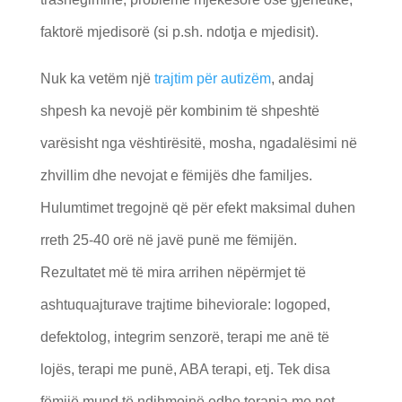
faktorë mjedisorë (si p.sh. ndotja e mjedisit).
Nuk ka vetëm një
trajtim për autizëm
, andaj
shpesh ka nevojë për kombinim të shpeshtë
varësisht nga vështirësitë, mosha, ngadalësimi në
zhvillim dhe nevojat e fëmijës dhe familjes.
Hulumtimet tregojnë që për efekt maksimal duhen
rreth 25-40 orë në javë punë me fëmijën.
Rezultatet më të mira arrihen nëpërmjet të
ashtuquajturave trajtime biheviorale: logoped,
defektolog, integrim senzorë, terapi me anë të
lojës, terapi me punë, ABA terapi, etj. Tek disa
fëmijë mund të ndihmojnë edhe terapia me not