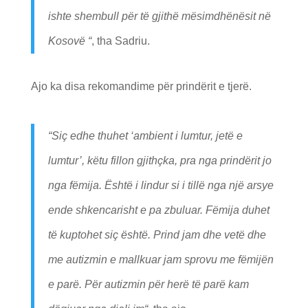
ishte shembull për të gjithë mësimdhënësit në
Kosovë
“
, tha Sadriu.
Ajo ka disa rekomandime për prindërit e tjerë.
“
Siç edhe thuhet ‘ambient i lumtur, jetë e
lumtur’, këtu fillon gjithçka, pra nga prindërit jo
nga fëmija. Është i lindur si i tillë nga një arsye
ende shkencarisht e pa zbuluar. Fëmija duhet
të kuptohet siç është. Prind jam dhe vetë dhe
me autizmin e mallkuar jam sprovu me fëmijën
e parë. Për autizmin për herë të parë kam