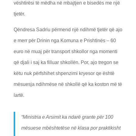
vështirësi të mëdha në mbajtjen e bisedës me një
tjetër.
Qëndresa Sadriu përmend një ndihmë tjetër që ajo
e merr për Drinin nga Komuna e Prishtinës – 60
euro në muaj për transport shkollor nga momenti
që djali i saj ka filluar shkollën. Por, ajo tregon se
këtu nuk përfshihet shpenzimi kryesor qe është
mësuesja ndihmëse në shkollë që ka koston më të
lartë.
“
Ministria e Arsimit ka ndarë grante për 100
mësuese mbështetëse në klasa por praktikisht