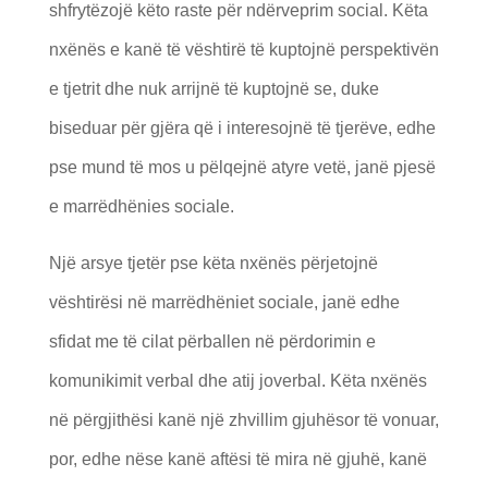
shfrytëzojë këto raste për ndërveprim social. Këta
nxënës e kanë të vështirë të kuptojnë perspektivën
e tjetrit dhe nuk arrijnë të kuptojnë se, duke
biseduar për gjëra që i interesojnë të tjerëve, edhe
pse mund të mos u pëlqejnë atyre vetë, janë pjesë
e marrëdhënies sociale.
Një arsye tjetër pse këta nxënës përjetojnë
vështirësi në marrëdhëniet sociale, janë edhe
sfidat me të cilat përballen në përdorimin e
komunikimit verbal dhe atij joverbal. Këta nxënës
në përgjithësi kanë një zhvillim gjuhësor të vonuar,
por, edhe nëse kanë aftësi të mira në gjuhë, kanë