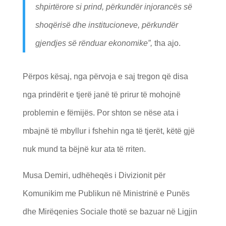
shpirtërore si prind, përkundër injorancës së
shoqërisë dhe institucioneve, përkundër
gjendjes së rënduar ekonomike”,
tha ajo.
Përpos kësaj, nga përvoja e saj tregon që disa
nga prindërit e tjerë janë të prirur të mohojnë
problemin e fëmijës. Por shton se nëse ata i
mbajnë të mbyllur i fshehin nga të tjerët, këtë gjë
nuk mund ta bëjnë kur ata të rriten.
Musa Demiri, udhëheqës i Divizionit për
Komunikim me Publikun në Ministrinë e Punës
dhe Mirëqenies Sociale thotë se bazuar në Ligjin