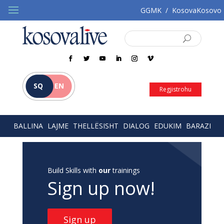
GGMK
/
KosovaKosovo
SQ
EN
Regjistrohu
BALLINA
LAJME
THELLËSISHT
DIALOG
EDUKIM
BARAZI
Build Skills with
our
trainings
Sign up now!
Sign up