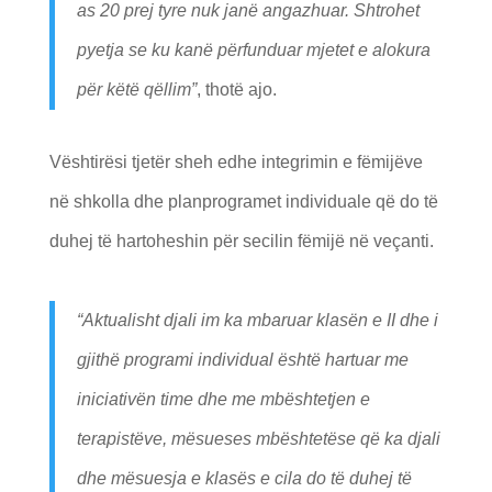
as 20 prej tyre nuk janë angazhuar. Shtrohet
pyetja se ku kanë përfunduar mjetet e alokura
për këtë qëllim”
, thotë ajo.
Vështirësi tjetër sheh edhe integrimin e fëmijëve
në shkolla dhe planprogramet individuale që do të
duhej të hartoheshin për secilin fëmijë në veçanti.
“
Aktualisht djali im ka mbaruar klasën e II dhe i
gjithë programi individual është hartuar me
iniciativën time dhe me mbështetjen e
terapistëve, mësueses mbështetëse që ka djali
dhe mësuesja e klasës e cila do të duhej të