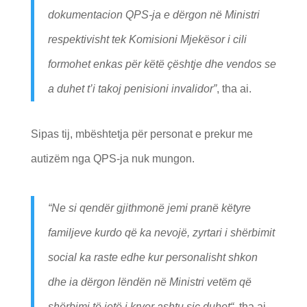
dokumentacion QPS-ja e dërgon në Ministri
respektivisht tek Komisioni Mjekësor i cili
formohet enkas për këtë çështje dhe vendos se
a duhet t’i takoj penisioni invalidor
”
, tha ai.
Sipas tij, mbështetja për personat e prekur me
autizëm nga QPS-ja nuk mungon.
“
Ne si qendër gjithmonë jemi pranë këtyre
familjeve kurdo që ka nevojë, zyrtari i shërbimit
social ka raste edhe kur personalisht shkon
dhe ia dërgon lëndën në Ministri vetëm që
shërbimi të jetë i kryer ashtu siç duhet
“,
tha ai.