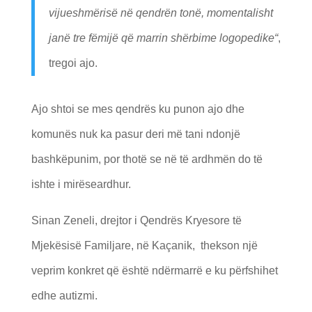
vijueshmërisë në qendrën tonë, momentalisht
janë tre fëmijë që marrin shërbime logopedike
“
,
tregoi ajo.
Ajo shtoi se mes qendrës ku punon ajo dhe
komunës nuk ka pasur deri më tani ndonjë
bashkëpunim, por thotë se në të ardhmën do të
ishte i mirëseardhur.
Sinan Zeneli, drejtor i Qendrës Kryesore të
Mjekësisë Familjare, në Kaçanik, thekson një
veprim konkret që është ndërmarrë e ku përfshihet
edhe autizmi.