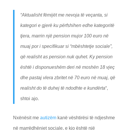
“Aktualisht fëmijët me nevoja të veçanta, si
kategori e gjerë ku përfshihen edhe kategoritë
tjera, marrin një pension mujor 100 euro në
muaj por i specifikuar si “mbështetje sociale”,
që realisht as pension nuk quhet. Ky pension
është i disponueshëm deri në moshën 18 vjeç
dhe pastaj vlera zbritet në 70 euro në muaj, që
realisht do të duhej të ndodhte e kundërta
“,
shtoi ajo.
Nxënësit me
autizëm
kanë vështirësi të ndjeshme
në marrëdhëniet sociale, e kjo është një