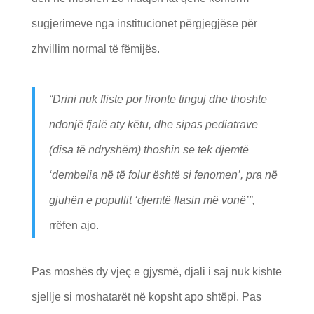
sugjerimeve nga institucionet përgjegjëse për
zhvillim normal të fëmijës.
“Drini nuk fliste por lironte tinguj dhe thoshte
ndonjë fjalë aty këtu, dhe sipas pediatrave
(disa të ndryshëm) thoshin se tek djemtë
‘dembelia në të folur është si fenomen’, pra në
gjuhën e popullit ‘djemtë flasin më vonë’”,
rrëfen ajo.
Pas moshës dy vjeç e gjysmë, djali i saj nuk kishte
sjellje si moshatarët në kopsht apo shtëpi. Pas