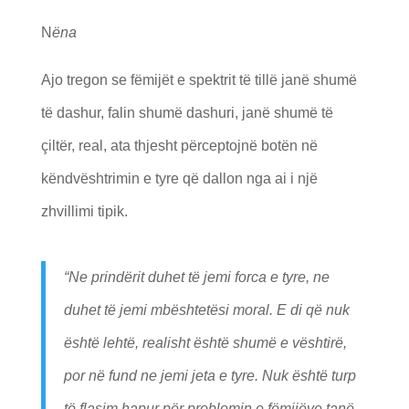
N
ëna
Ajo tregon se fëmijët e spektrit të tillë janë shumë
të dashur, falin shumë dashuri, janë shumë të
çiltër, real, ata thjesht përceptojnë botën në
këndvështrimin e tyre që dallon nga ai i një
zhvillimi tipik.
“
Ne prindërit duhet të jemi forca e tyre, ne
duhet të jemi mbështetësi moral. E di që nuk
është lehtë, realisht është shumë e vështirë,
por në fund ne jemi jeta e tyre. Nuk është turp
të flasim hapur për problemin e fëmijëve tanë,