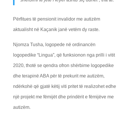
Përfitues të pensionit invalidor me autizëm
aktualisht në Kaçanik janë vetëm dy raste.
Njomza Tusha, logopede në ordinancën
logopedike “Lingua”, që funksionon nga prilli i vitit
2020, thotë se qendra ofron shërbime logopedike
dhe terapinë ABA për të prekurit me autizëm,
ndërkohë që gjatë këtij viti pritet të realizohet edhe
një projekt me fëmijët dhe prindërit e fëmijëve me
autizëm.