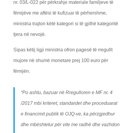
nr. 03/L-022 për përkrahje materiale familjeve të
fëmijëve me aftësi të kufizuar të përhershme,
ministria trajton këtë kategori si të gjithë kategoritë
tjera në nevojë.
Sipas këtij ligji ministria ofron pagesë të rregullt
mujore në shumë monetare prej 100 euro për
fëmijën.
“Po ashtu, bazuar në Rregulloren e MF nr. 4
/2017 mbi kriteret, standardet dhe proceduarat
e financimit publik të OJQ-ve, ka përzgjedhur
dhe mbështetur për vite me radhë dhe vazhdon