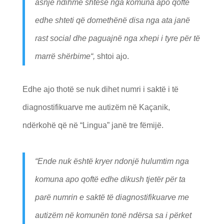
asnjë ndihmë shtesë nga komuna apo qoftë
edhe shteti që domethënë disa nga ata janë
rast social dhe paguajnë nga xhepi i tyre për të
marrë shërbime
“,
shtoi ajo.
Edhe ajo thotë se nuk dihet numri i saktë i të
diagnostifikuarve me autizëm në Kaçanik,
ndërkohë që në “Lingua” janë tre fëmijë.
“
Ende nuk është kryer ndonjë hulumtim nga
komuna apo qoftë edhe dikush tjetër për ta
parë numrin e saktë të diagnostifikuarve me
autizëm në komunën tonë ndërsa sa i përket