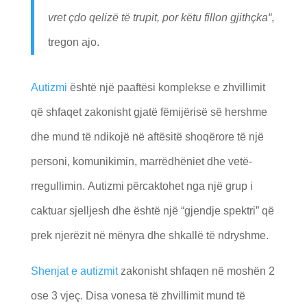
vret çdo qelizë të trupit, por këtu fillon gjithçka
“
,
tregon ajo.
Autizmi
është një paaftësi komplekse e zhvillimit
që shfaqet zakonisht gjatë fëmijërisë së hershme
dhe mund të ndikojë në aftësitë shoqërore të një
personi, komunikimin, marrëdhëniet dhe vetë-
rregullimin. Autizmi përcaktohet nga një grup i
caktuar sjelljesh dhe është një “gjendje spektri” që
prek njerëzit në mënyra dhe shkallë të ndryshme.
Shenjat e autizmit
zakonisht shfaqen në moshën 2
ose 3 vjeç. Disa vonesa të zhvillimit mund të