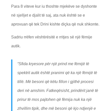
Para 8 viteve kur iu thoshte mjekëve se dyshonte
në sjelljet e djalit të saj, ata nuk është se e
aprovuan që tek Drini kishte diçka që nuk shkonte.
Sadriu rrëfen vështirësitë e rritjes së një fëmije
autik.
“
Sfida kryesore për një prind me fëmijë të
spektrit autik është pranimi që ka një fëmijë të
tillë. Më besoni që këtu fillon i gjithë procesi
deri në amshim. Fatkeqësisht, prindërit janë të
prirur të mos pajtohen që fëmija nuk ka një
zhvillim tipik, dhe më besoni që kjo ndjenjë e