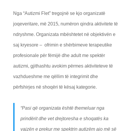
Nga “Autizmi Flet” tregojnë se kjo organizatë
joqeveritare, më 2015, numëron qindra aktivitete të
ndryshme. Organizata mbështetet në objektivën e
saj kryesore
–
ofrimin e shërbimeve terapeutike
profesionale për fëmijë dhe adult me spektër
autizmi, gjithashtu avokim përmes aktiviteteve të
vazhdueshme me qëllim të integrimit dhe
përfshirjes në shoqëri të kësaj kategorie.
“
Pasi që organizata është themeluar nga
prindërit dhe vet drejtoresha e shoqatës ka
vajzën e prekur me spektrin autizëm ajo më së