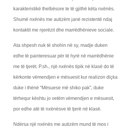
karakteristikë thelbësore te të gjithë këta nxënës.
Shumë nxënës me autizëm janë rezistentë ndaj
kontaktit me njerëzit dhe marrëdhënieve sociale.
Ata shpesh nuk të shohin në sy, madje duken
edhe të painteresuar për të hyrë në marrëdhënie
me të tjerët. P.sh., një nxënës tipik në klasë do të
kërkonte vëmendjen e mësuesit kur realizon diçka
duke i thënë “Mësuese më shiko pak”, duke
tërhequr kështu jo vetëm vëmendjen e mësuesit,
por edhe atë të nxënësve të tjerë në klasë.
Ndërsa një nxënës me autizëm mund të mos i