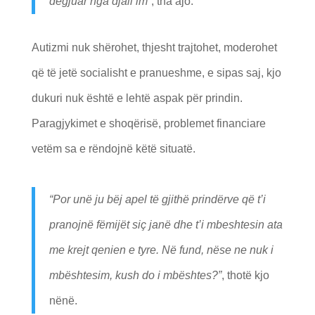
dëgjuar nga djali im
“
, tha ajo.
Autizmi nuk shërohet, thjesht trajtohet, moderohet
që të jetë socialisht e pranueshme, e sipas saj, kjo
dukuri nuk është e lehtë aspak për prindin.
Paragjykimet e shoqërisë, problemet financiare
vetëm sa e rëndojnë këtë situatë.
“Por unë ju bëj apel të gjithë prindërve që t’i
pranojnë fëmijët siç janë dhe t’i mbeshtesin ata
me krejt qenien e tyre. Në fund, nëse ne nuk i
mbështesim, kush do i mbështes?”
, thotë kjo
nënë.