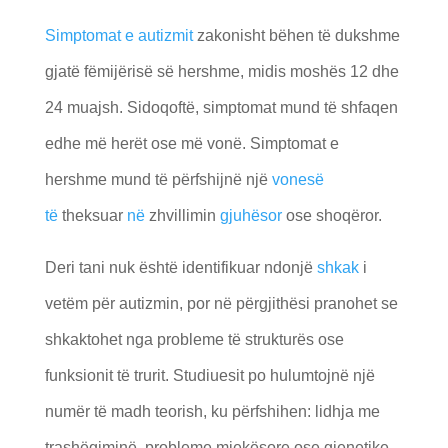
Simptomat e autizmit
zakonisht bëhen të dukshme
gjatë fëmijërisë së hershme, midis moshës 12 dhe
24 muajsh. Sidoqoftë, simptomat mund të shfaqen
edhe më herët ose më vonë.
Simptomat e
hershme mund të përfshijnë një
vonesë
të
theksuar
në
zhvillimin
gjuhësor
ose shoqëror.
Deri tani nuk është identifikuar ndonjë
shkak
i
vetëm për autizmin, por në përgjithësi pranohet se
shkaktohet nga probleme të strukturës ose
funksionit të trurit. Studiuesit po hulumtojnë një
numër të madh teorish, ku përfshihen:
lidhja me
trashëgiminë, probleme mjekësore ose gjenetike,