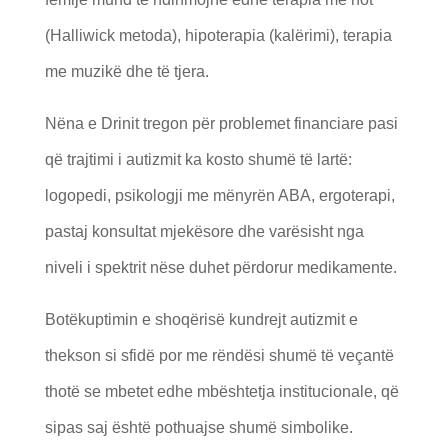
(Halliwick metoda), hipoterapia (kalërimi), terapia
me muzikë dhe të tjera.
Nëna e Drinit tregon për problemet financiare pasi
që trajtimi i autizmit ka kosto shumë të lartë:
logopedi, psikologji me mënyrën ABA, ergoterapi,
pastaj konsultat mjekësore dhe varësisht nga
niveli i spektrit nëse duhet përdorur medikamente.
Botëkuptimin e shoqërisë kundrejt autizmit e
thekson si sfidë por me rëndësi shumë të veçantë
thotë se mbetet edhe mbështetja institucionale, që
sipas saj është pothuajse shumë simbolike.