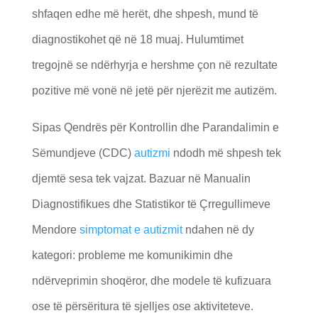
shfaqen edhe më herët, dhe shpesh, mund të
diagnostikohet që në 18 muaj. Hulumtimet
tregojnë se ndërhyrja e hershme çon në rezultate
pozitive më vonë në jetë për njerëzit me autizëm.
Sipas Qendrës për Kontrollin dhe Parandalimin e
Sëmundjeve (CDC)
autizmi
ndodh më shpesh tek
djemtë sesa tek vajzat. Bazuar në Manualin
Diagnostifikues dhe Statistikor të Çrregullimeve
Mendore
simptomat e autizmit
ndahen në dy
kategori: probleme me komunikimin dhe
ndërveprimin shoqëror, dhe modele të kufizuara
ose të përsëritura të sjelljes ose aktiviteteve.