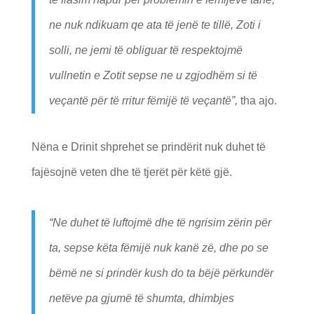
ne nuk ndikuam qe ata të jenë te tillë, Zoti i
solli, ne jemi të obliguar të respektojmë
vullnetin e Zotit sepse ne u zgjodhëm si të
veçantë për të rritur fëmijë të veçantë”
,
tha ajo.
Nëna e Drinit shprehet se prindërit nuk duhet të
fajësojnë veten dhe të tjerët për këtë gjë.
“Ne duhet të luftojmë dhe të ngrisim zërin për
ta, sepse këta fëmijë nuk kanë zë, dhe po se
bëmë ne si prindër kush do ta bëjë përkundër
netëve pa gjumë të shumta, dhimbjes