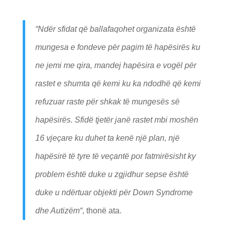
“
Ndër sfidat që ballafaqohet organizata është
mungesa e fondeve për pagim të hapësirës ku
ne jemi me qira, mandej hapësira e vogël për
rastet e shumta që kemi ku ka ndodhë që kemi
refuzuar raste për shkak të mungesës së
hapësirës. Sfidë tjetër janë rastet mbi moshën
16 vjeçare ku duhet ta kenë një plan, një
hapësirë të tyre të veçantë por fatmirësisht ky
problem është duke u zgjidhur sepse është
duke u ndërtuar objekti për Down Syndrome
dhe Autizëm
“
, thonë ata.