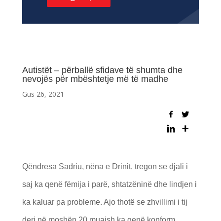
Autistët – përballë sfidave të shumta dhe
nevojës për mbështetje më të madhe
Gus 26, 2021
Qëndresa Sadriu, nëna e Drinit, tregon se djali i
saj ka qenë fëmija i parë, shtatzëninë dhe lindjen i
ka kaluar pa probleme. Ajo thotë se zhvillimi i tij
deri në moshën 20 muajsh ka qenë konform