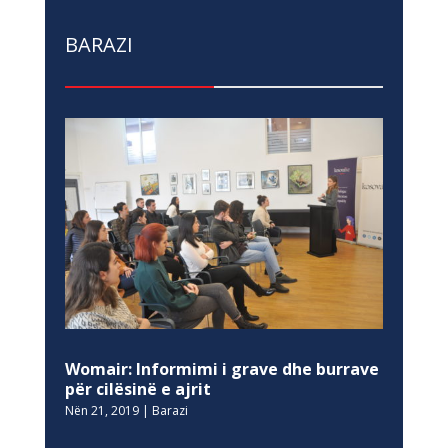
BARAZI
Womair: Informimi i grave dhe burrave
për cilësinë e ajrit
Nën 21, 2019
|
Barazi