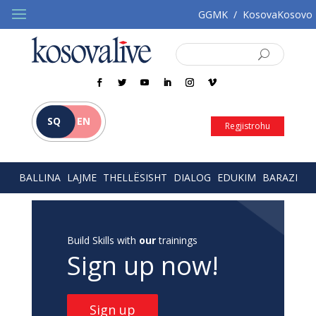
GGMK
/
KosovaKosovo
SQ
EN
Regjistrohu
BALLINA
LAJME
THELLËSISHT
DIALOG
EDUKIM
BARAZI
Build Skills with
our
trainings
Sign up now!
Sign up