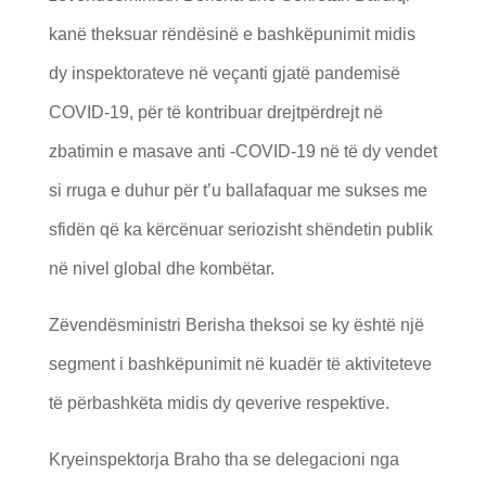
kanë theksuar rëndësinë e bashkëpunimit midis
dy inspektorateve në veçanti gjatë pandemisë
COVID-19, për të kontribuar drejtpërdrejt në
zbatimin e masave anti -COVID-19 në të dy vendet
si rruga e duhur për t’u ballafaquar me sukses me
sfidën që ka kërcënuar seriozisht shëndetin publik
në nivel global dhe kombëtar.
Zëvendësministri Berisha theksoi se ky është një
segment i bashkëpunimit në kuadër të aktiviteteve
të përbashkëta midis dy qeverive respektive.
Kryeinspektorja Braho tha se delegacioni nga