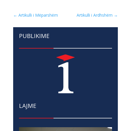
←
Artikulli i Mëparshëm
Artikulli i Ardhshëm
→
PUBLIKIME
LAJME