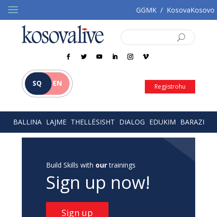
GGMK
/
KosovaKosovo
SQ
EN
Regjistrohu
BALLINA
LAJME
THELLËSISHT
DIALOG
EDUKIM
BARAZI
Build Skills with
our
trainings
Sign up now!
Sign up