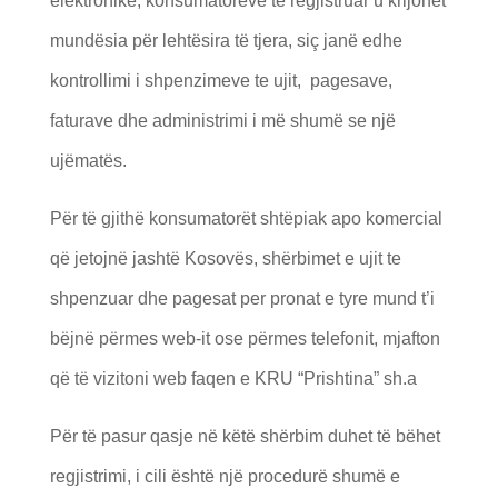
elektronike, konsumatorëve të regjistruar u krijohet
mundësia për lehtësira të tjera, siç janë edhe
kontrollimi i shpenzimeve te ujit, pagesave,
faturave dhe administrimi i më shumë se një
ujëmatës.
Për të gjithë konsumatorët shtëpiak apo komercial
që jetojnë jashtë Kosovës, shërbimet e ujit te
shpenzuar dhe pagesat per pronat e tyre mund t’i
bëjnë përmes web-it ose përmes telefonit, mjafton
që të vizitoni web faqen e KRU “Prishtina” sh.a
Për të pasur qasje në këtë shërbim duhet të bëhet
regjistrimi, i cili është një procedurë shumë e