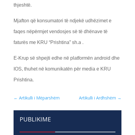
thjeshtë.
Mjafton që konsumatori të ndjekë udhëzimet e
faqes nëpërmjet vendosjes së të dhënave të
faturës me KRU “Prishtina” sh.a .
E-Krup së shpejti edhe në platformën android dhe
IOS, thuhet në komunikatën për media e KRU
Prishtina.
←
Artikulli i Mëparshëm
Artikulli i Ardhshëm
→
PUBLIKIME