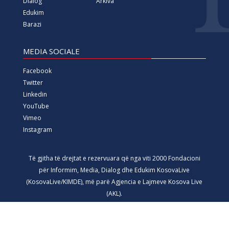
Dialog
Arkiva
Edukim
Barazi
MEDIA SOCIALE
Facebook
Twitter
Linkedin
YouTube
Vimeo
Instagram
Të gjitha të drejtat e rezervuara që nga viti 2000 Fondacioni
për Informim, Media, Dialog dhe Edukim KosovaLive
(KosovaLive/KIMDE), më parë Agjencia e Lajmeve Kosova Live
(AKL).