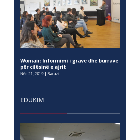
Womair: Informimi i grave dhe burrave
për cilësinë e ajrit
Nën 21, 2019
|
Barazi
EDUKIM