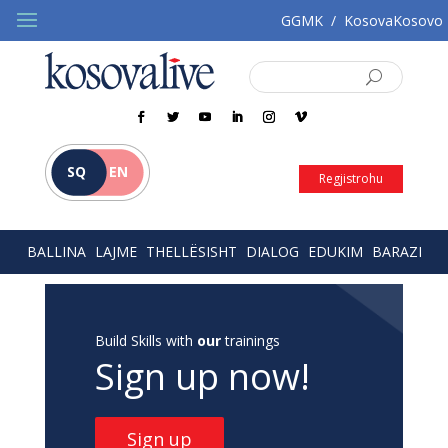
GGMK
/
KosovaKosovo
SQ
EN
Regjistrohu
BALLINA
LAJME
THELLËSISHT
DIALOG
EDUKIM
BARAZI
Build Skills with
our
trainings
Sign up now!
Sign up