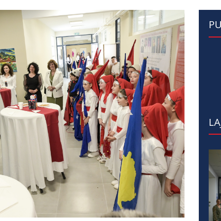
PU
LA