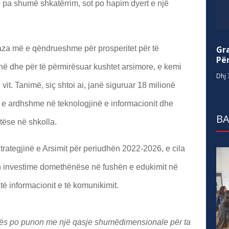
pa shumë shkatërrim, sot po hapim dyert e një
Gr
baza më e qëndrueshme për prosperitet për të
Për
inë dhe për të përmirësuar kushtet arsimore, e kemi
Dhj 
 vit. Tanimë, siç shtoi ai, janë siguruar 18 milionë
et e ardhshme në teknologjinë e informacionit dhe
BA
tëse në shkolla.
Strategjinë e Arsimit për periudhën 2022-2026, e cila
n investime domethënëse në fushën e edukimit në
të informacionit e të komunikimit.
ës po punon me një qasje shumëdimensionale për ta