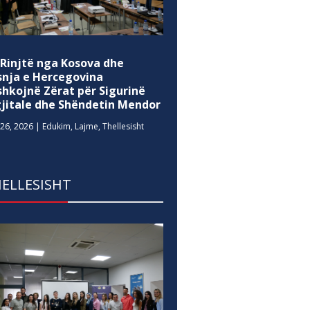
 Rinjtë nga Kosova dhe
snja e Hercegovina
shkojnë Zërat për Sigurinë
gjitale dhe Shëndetin Mendor
26, 2026
|
Edukim
,
Lajme
,
Thellesisht
ELLESISHT