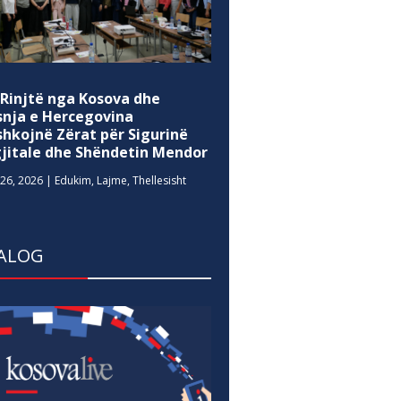
 Rinjtë nga Kosova dhe
snja e Hercegovina
shkojnë Zërat për Sigurinë
gjitale dhe Shëndetin Mendor
26, 2026
|
Edukim
,
Lajme
,
Thellesisht
ALOG