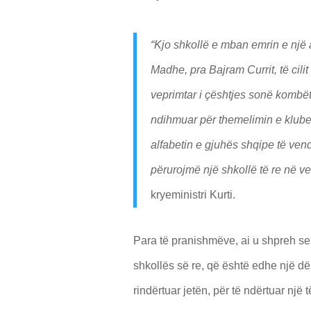
“Kjo shkollë e mban emrin e një a
Madhe, pra Bajram Currit, të cilit
veprimtar i çështjes sonë kombë
ndihmuar për themelimin e klub
alfabetin e gjuhës shqipe të ven
përurojmë një shkollë të re në ven
kryeministri Kurti.
Para të pranishmëve, ai u shpreh se 
shkollës së re, që është edhe një d
rindërtuar jetën, për të ndërtuar një t