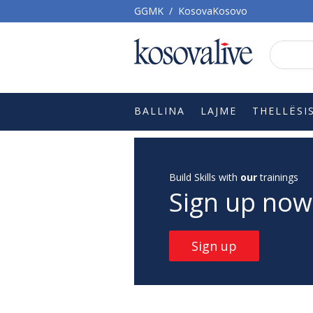
GGMK
/
KosovaKosovo
BALLINA
LAJME
THELLËSI
Build Skills with
our
trainings
Sign up now
Sign up