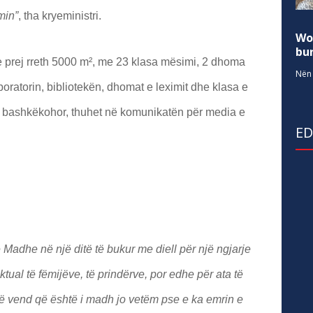
min”
, tha kryeministri.
Wo
bur
aqe prej rreth 5000 m², me 23 klasa mësimi, 2 dhoma
Nën 
aboratorin, bibliotekën, dhomat e leximit dhe klasa e
ar bashkëkohor, thuhet në komunikatën për media e
E
 Madhe në një ditë të bukur me diell për një ngjarje
ktual të fëmijëve, të prindërve, por edhe për ata të
ëtë vend që është i madh jo vetëm pse e ka emrin e