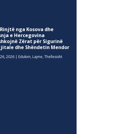
 Rinjtë nga Kosova dhe
snja e Hercegovina
shkojnë Zërat për Sigurinë
gjitale dhe Shëndetin Mendor
26, 2026
|
Edukim
,
Lajme
,
Thellesisht