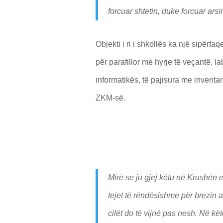
forcuar shtetin, duke forcuar arsi
Objekti i ri i shkollës ka një sipërf
për parafillor me hyrje të veçantë, l
informatikës, të pajisura me invent
ZKM-së.
Mirë se ju gjej këtu në Krushën e
tejet të rëndësishme për brezin a
cilët do të vijnë pas nesh. Në k