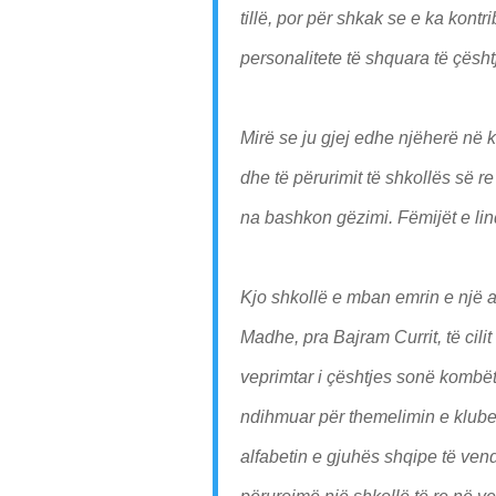
tillë, por për shkak se e ka kontri
personalitete të shquara të çësh
Mirë se ju gjej edhe njëherë në k
dhe të përurimit të shkollës së
na bashkon gëzimi. Fëmijët e lindur
Kjo shkollë e mban emrin e një at
Madhe, pra Bajram Currit, të cilit
veprimtar i çështjes sonë kombë
ndihmuar për themelimin e klub
alfabetin e gjuhës shqipe të ven