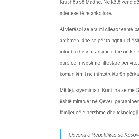
Krushës së Madhe. Në këtë vend që 
ndërtese të re shkollore.
Ai vlerësoi se arsimi cilësor është 
ardhmen, dhe se për ta ngritur cilës
rritur buxhetin e arsimit edhe në këtë
euro për investime fillestare për vit
komunikimit në infrastrukturën përka
Më tej, kryeministri Kurti tha se me 
është miratuar në Qeveri parashihe
fëmijërinë e hershme dhe teknologji 
“Qeveria e Republikës së Kosov