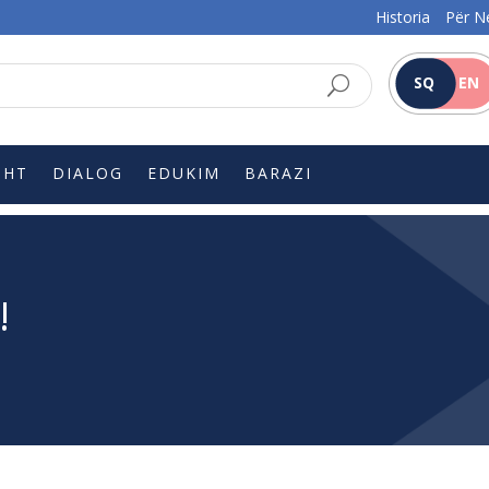
Historia
Për N
SQ
EN
SHT
DIALOG
EDUKIM
BARAZI
!