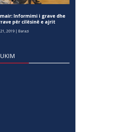
mair: Informimi i grave dhe
rave për cilësinë e ajrit
21, 2019
|
Barazi
DUKIM