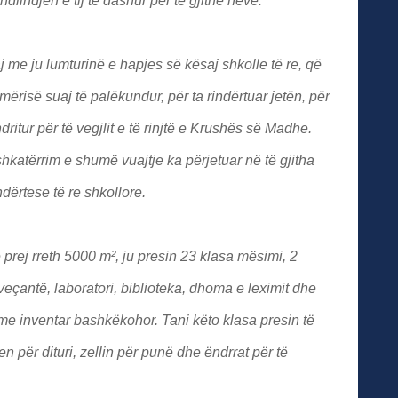
dlindjen e tij të dashur për të gjithë neve.
me ju lumturinë e hapjes së kësaj shkolle të re, që
risë suaj të palëkundur, për ta rindërtuar jetën, për
ritur për të vegjlit e të rinjtë e Krushës së Madhe.
hkatërrim e shumë vuajtje ka përjetuar në të gjitha
dërtese të re shkollore.
e prej rreth 5000 m², ju presin 23 klasa mësimi, 2
veçantë, laboratori, biblioteka, dhoma e leximit dhe
 me inventar bashkëkohor. Tani këto klasa presin të
 për dituri, zellin për punë dhe ëndrrat për të