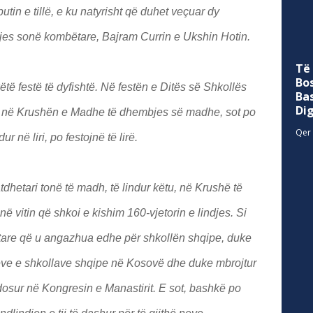
butin e tillë, e ku natyrisht që duhet veçuar dy
Të
Bo
tjes sonë kombëtare, Bajram Currin e Ukshin Hotin.
Ba
Di
Qer 
ëtë festë të dyfishtë. Në festën e Ditës së Shkollës
 re në Krushën e Madhe të dhembjes së madhe, sot po
 në liri, po festojnë të lirë.
dhetari tonë të madh, të lindur këtu, në Krushë të
 në vitin që shkoi e kishim 160-vjetorin e lindjes. Si
tare që u angazhua edhe për shkollën shqipe, duke
eve e shkollave shqipe në Kosovë dhe duke mbrojtur
dosur në Kongresin e Manastirit. E sot, bashkë po