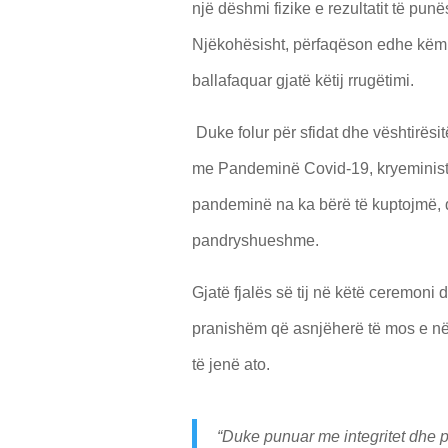
një dëshmi fizike e rezultatit të pun
Njëkohësisht, përfaqëson edhe këmbëng
ballafaquar gjatë këtij rrugëtimi.
Duke folur për sfidat dhe vështirësit
me Pandeminë Covid-19, kryeministri
pandeminë na ka bërë të kuptojmë, që
pandryshueshme.
Gjatë fjalës së tij në këtë ceremoni d
pranishëm që asnjëherë të mos e nën
të jenë ato.
“Duke punuar me integritet dhe p