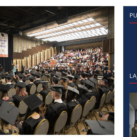
PU
LA