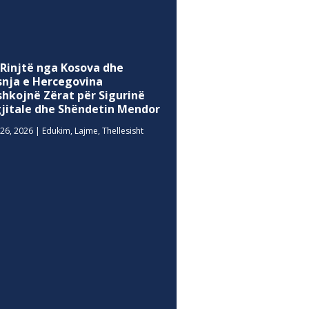
 Rinjtë nga Kosova dhe
snja e Hercegovina
shkojnë Zërat për Sigurinë
gjitale dhe Shëndetin Mendor
26, 2026
|
Edukim
,
Lajme
,
Thellesisht