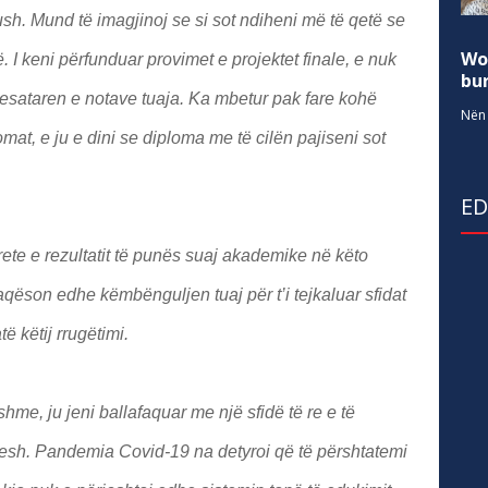
ush. Mund të imagjinoj se si sot ndiheni më të qetë se
Wo
ë. I keni përfunduar provimet e projektet finale, e nuk
bur
mesataren e notave tuaja. Ka mbetur pak fare kohë
Nën 
lomat, e ju e dini se diploma me të cilën pajiseni sot
E
rete e rezultatit të punës suaj akademike në këto
faqëson edhe këmbënguljen tuaj për t’i tejkaluar sfidat
të këtij rrugëtimi.
me, ju jeni ballafaquar me një sfidë të re e të
nesh. Pandemia Covid-19 na detyroi që të përshtatemi