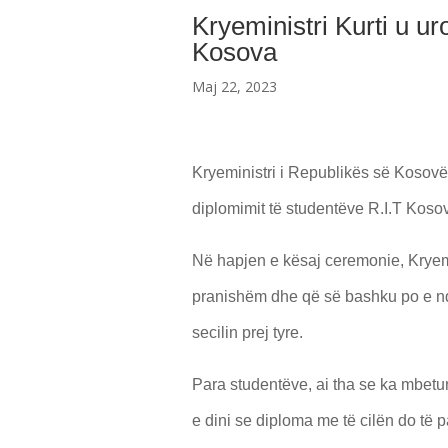
Kryeministri Kurti u u
Kosova
Maj 22, 2023
Kryeministri i Republikës së Kosovës
diplomimit të studentëve R.I.T Kosov
Në hapjen e kësaj ceremonie, Kryemi
pranishëm dhe që së bashku po e nda
secilin prej tyre.
Para studentëve, ai tha se ka mbetur 
e dini se diploma me të cilën do të p