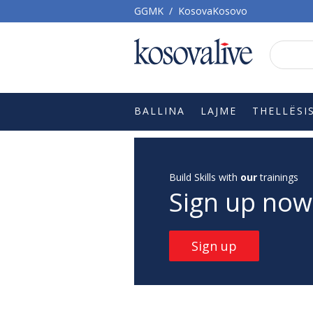
GGMK
/
KosovaKosovo
BALLINA
LAJME
THELLËSI
Build Skills with
our
trainings
Sign up now
Sign up