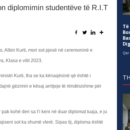
ron diplomimin studentëve të R.I.T
Të
Bo
Ba
Di
, Albin Kurti, mori sot pjesë në ceremoninë e
Qer 
a, Klasa e vitit 2023.
nistri Kurti, tha se ka kënaqësinë që është i
TH
jnë gëzimin e kësaj arritjeje të rëndësishme për
pak kohë deri sa t’i keni në duar diplomat tuaja, e ju
ajiseni sot ka shumë vlerë. Sipas tij, diploma është