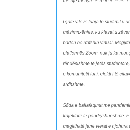
me një mënyrë të re të jetesës, e
Gjatë viteve tuaja të studimit u 
mësimnxënies, ku klasat u zëve
bartën në rrafshin virtual. Megji
platformës Zoom, nuk ju ka mungu
rëndësishme të jetës studentore,
e komunitetit tuaj, efekti i të cil
ardhshme.
Sfida e ballafaqimit me pandemi
trajektore të pandryshueshme. E
megjithatë janë vlerat e njohura 