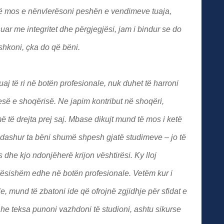
urrë mos e nënvlerësoni peshën e vendimeve tuaja,
uar me integritet dhe përgjegjësi, jam i bindur se do
shkoni, çka do që bëni.
tuaj të ri në botën profesionale, nuk duhet të harroni
esë e shoqërisë. Ne japim kontribut në shoqëri,
 të drejta prej saj. Mbase dikujt mund të mos i ketë
 dashur ta bëni shumë shpesh gjatë studimeve – jo të
ës dhe kjo ndonjëherë krijon vështirësi. Ky lloj
ësishëm edhe në botën profesionale. Vetëm kur i
le, mund të zbatoni ide që ofrojnë zgjidhje për sfidat e
Dhe teksa punoni vazhdoni të studioni, ashtu sikurse