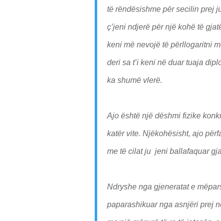
të rëndësishme për secilin prej j
ç’jeni ndjerë për një kohë të gjat
keni më nevojë të përllogaritni 
deri sa t’i keni në duar tuaja dip
ka shumë vlerë.
Ajo është një dëshmi fizike konk
katër vite. Njëkohësisht, ajo për
me të cilat ju jeni ballafaquar gja
Ndryshe nga gjeneratat e mëparsh
paparashikuar nga asnjëri prej 