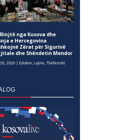
 Rinjtë nga Kosova dhe
snja e Hercegovina
shkojnë Zërat për Sigurinë
gjitale dhe Shëndetin Mendor
26, 2026
|
Edukim
,
Lajme
,
Thellesisht
ALOG