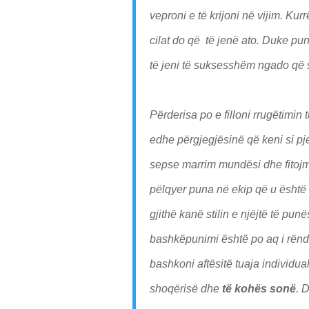
veproni e të krijoni në vijim. K
cilat do që të jenë ato. Duke pun
të jeni të suksesshëm ngado që 
Përderisa po e filloni rrugëtimin 
edhe përgjegjësinë që keni si pj
sepse marrim mundësi dhe fitojmë
pëlqyer puna në ekip që u është
gjithë kanë stilin e njëjtë të pun
bashkëpunimi është po aq i rënd
bashkoni aftësitë tuaja individua
shoqërisë dhe
të kohës sonë
. 