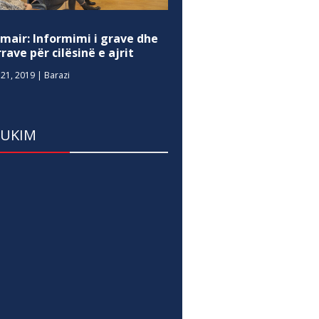
mair: Informimi i grave dhe
rave për cilësinë e ajrit
21, 2019
|
Barazi
DUKIM