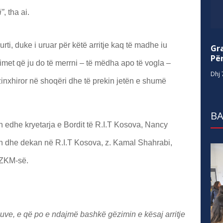
i”
, tha ai.
Kurti, duke i uruar për këtë arritje kaq të madhe iu
Gr
Për
imet që ju do të merrni – të mëdha apo të vogla –
Dhj 
inxhiror në shoqëri dhe të prekin jetën e shumë
BA
 edhe kryetarja e Bordit të R.I.T Kosova, Nancy
sh dhe dekan në R.I.T Kosova, z. Kamal Shahrabi,
 ZKM-së.
ve, e që po e ndajmë bashkë gëzimin e kësaj arritje