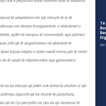
 kjo nuk e përjashtoi edhe sistemin tonë të edukimit.
Të
Bo
Ba
detyruat të adaptoheni me një mënyrë të re të
Di
ndësuan me ekrane kompjuterësh, e diskutimet u
Qer 
thëkëtë, qoftë në kampus të universitetit, apo përmes
ar zelli që të angazhoheni në aktivitete të
 duke krijuar miqësi e duke marrë nisma për të mirën
ave do të vijojë të ndjehet edhe nga gjeneratat e
në na ka mësuar që jetën nuk duhet ta shohim si një
 ardhmja sigurisht që ka shumë të panjohura,
ato që do t’ju përcjellin në çka do që vendosni të