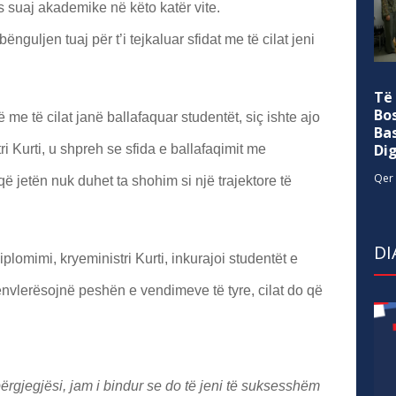
ës suaj akademike në këto katër vite.
uljen tuaj për t’i tejkaluar sfidat me të cilat jeni
Të
Bo
ë me të cilat janë ballafaquar studentët, siç ishte ajo
Ba
Di
 Kurti, u shpreh se sfida e ballafaqimit me
Qer 
 jetën nuk duhet ta shohim si një trajektore të
DI
iplomimi, kryeministri Kurti, inkurajoi studentët e
vlerësojnë peshën e vendimeve të tyre, cilat do që
ërgjegjësi, jam i bindur se do të jeni të suksesshëm