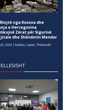
 Rinjtë nga Kosova dhe
snja e Hercegovina
shkojnë Zërat për Sigurinë
gjitale dhe Shëndetin Mendor
26, 2026
|
Edukim
,
Lajme
,
Thellesisht
ELLESISHT