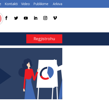
e
Kontakti
Video
Publikime
Arkiva
Regjistrohu