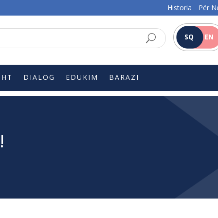
Historia
Për N
SQ
EN
SHT
DIALOG
EDUKIM
BARAZI
!