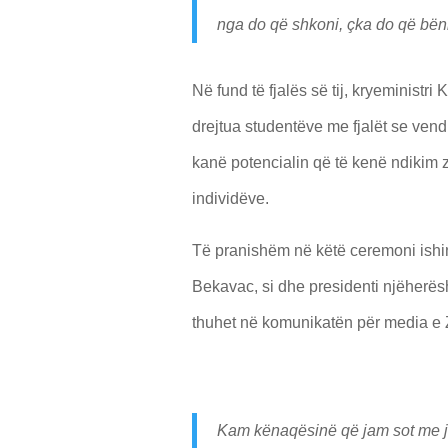
nga do që shkoni, çka do që bën
Në fund të fjalës së tij, kryeministri 
drejtua studentëve me fjalët se vend
kanë potencialin që të kenë ndikim z
individëve.
Të pranishëm në këtë ceremoni ishin
Bekavac, si dhe presidenti njëherë
thuhet në komunikatën për media e
Kam kënaqësinë që jam sot me ju