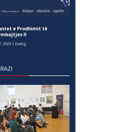
antet e Prodhimit të
mbajtjes II
7, 2020
|
Dialog
RAZI