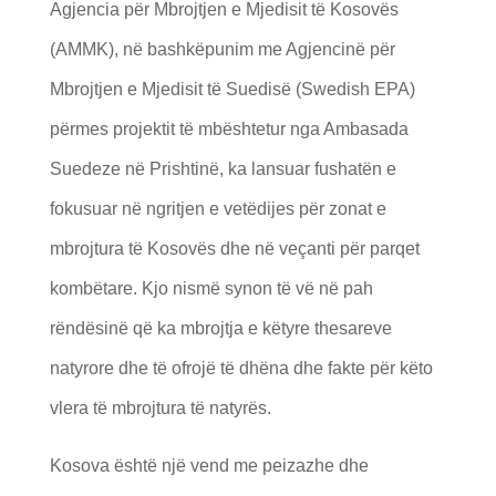
Agjencia për Mbrojtjen e Mjedisit të Kosovës
(AMMK), në bashkëpunim me Agjencinë për
Mbrojtjen e Mjedisit të Suedisë (Swedish EPA)
përmes projektit të mbështetur nga Ambasada
Suedeze në Prishtinë, ka lansuar fushatën e
fokusuar në ngritjen e vetëdijes për zonat e
mbrojtura të Kosovës dhe në veçanti për parqet
kombëtare. Kjo nismë synon të vë në pah
rëndësinë që ka mbrojtja e këtyre thesareve
natyrore dhe të ofrojë të dhëna dhe fakte për këto
vlera të mbrojtura të natyrës.
Kosova është një vend me peizazhe dhe