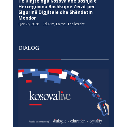
Të Rinjtë nga Kosova dhe Bosnja e
Hercegovina Bashkojnë Zërat për
Sigurinë Digjitale dhe Shëndetin
Mendor
Qer 26, 2026
|
Edukim
,
Lajme
,
Thellesisht
DIALOG