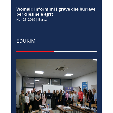
Womair: Informimi i grave dhe burrave
për cilësinë e ajrit
Nën 21, 2019
|
Barazi
EDUKIM