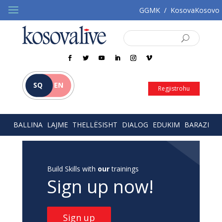
GGMK
/
KosovaKosovo
SQ
EN
Regjistrohu
BALLINA
LAJME
THELLËSISHT
DIALOG
EDUKIM
BARAZI
Build Skills with
our
trainings
Sign up now!
Sign up