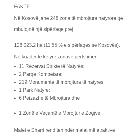
FAKTE
Në Kosovë janë 248 zona të mbrojtura natyrore që
mbulojnë një sipërfaqe prej
126.023.2 ha (11.55 % e sipërfaqes së Kosovës).
Në kuadër të këtyre zonave përfshihen:
11 Rezervat Strikte të Natyrës;
2 Parqe Kombëtare;
219 Monumente të mbrojtura të natyrës;
1 Park Natyre;
6 Peizazhe të Mbrojtura dhe
1 Zonë e Veçantë e Mbrojtur e Zogjve;
Malet e Sharri renditen ndër malet më atraktive