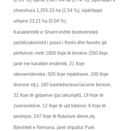
zhveshura 1,355.33 ha (2.54 %), sipërfaqet
urbane 23.21 ha (0.04 %).
Karakteristik e Sharrit është biodiversiteti
jashtëzakonisht i pasur i florës dhe faunës që
përfshinë: rreth 1800 lloje të bimëve (350 lloje
janë me karakter endemik, 21 lloje
stenoendemike, 500 lloje mjekësore, 200 lloje
drunore etj.), 180 bashkësi/asociacione bimore,
32 lloje të gjitarëve (pa lakuriqët), 19 lloje të
zvarranikëve, 12 lloje të ujit tokësor, 6 lloje të
peshqve, 147 lloje të fluturave ditore,etj.
Bjeshkët e Nemuna, janë shpallur Park