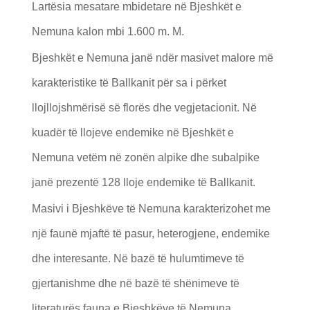
Lartësia mesatare mbidetare në Bjeshkët e
Nemuna kalon mbi 1.600 m. M.
Bjeshkët e Nemuna janë ndër masivet malore më
karakteristike të Ballkanit për sa i përket
llojllojshmërisë së florës dhe vegjetacionit. Në
kuadër të llojeve endemike në Bjeshkët e
Nemuna vetëm në zonën alpike dhe subalpike
janë prezentë 128 lloje endemike të Ballkanit.
Masivi i Bjeshkëve të Nemuna karakterizohet me
një faunë mjaftë të pasur, heterogjene, endemike
dhe interesante. Në bazë të hulumtimeve të
gjertanishme dhe në bazë të shënimeve të
literaturës fauna e Bjeshkëve të Nemuna,