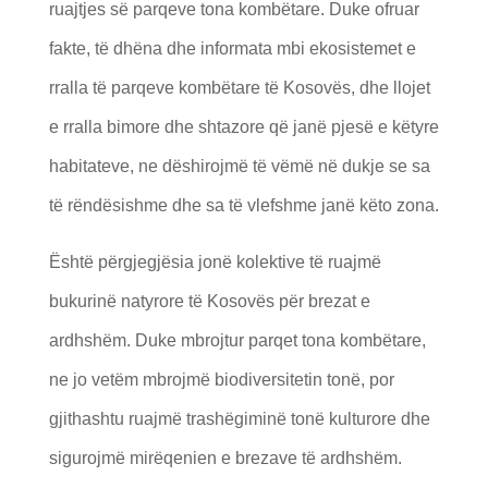
ruajtjes së parqeve tona kombëtare. Duke ofruar
fakte, të dhëna dhe informata mbi ekosistemet e
rralla të parqeve kombëtare të Kosovës, dhe llojet
e rralla bimore dhe shtazore që janë pjesë e këtyre
habitateve, ne dëshirojmë të vëmë në dukje se sa
të rëndësishme dhe sa të vlefshme janë këto zona.
Është përgjegjësia jonë kolektive të ruajmë
bukurinë natyrore të Kosovës për brezat e
ardhshëm. Duke mbrojtur parqet tona kombëtare,
ne jo vetëm mbrojmë biodiversitetin tonë, por
gjithashtu ruajmë trashëgiminë tonë kulturore dhe
sigurojmë mirëqenien e brezave të ardhshëm.