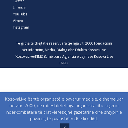
Twitter
Linkedin
YouTube
Vimeo
Instagram
Të gjitha të drejtat e rezervuara që nga viti 2000 Fondacioni
për Informim, Media, Dialog dhe Edukim KosovaLive
(KosovaLive/KIMDE), më parë Agjencia e Lajmeve Kosova Live
(AKL).
KosovaLive është organizatë e pavarur mediale, e themeluar
në vitin 2000, që mbështetet nga organizata dhe agjenci
ndërkombëtare të cilat vlerësojnë gazetarinë dhe shtypin e
pavarur, të paanshëm dhe kredibil.
X