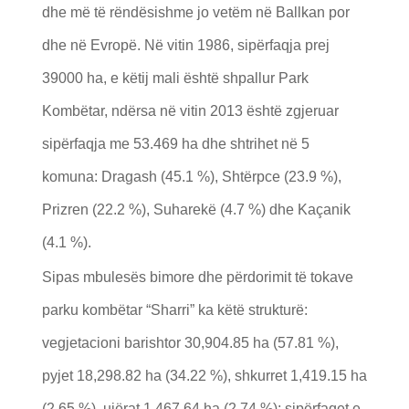
dhe më të rëndësishme jo vetëm në Ballkan por
dhe në Evropë. Në vitin 1986, sipërfaqja prej
39000 ha, e këtij mali është shpallur Park
Kombëtar, ndërsa në vitin 2013 është zgjeruar
sipërfaqja me 53.469 ha dhe shtrihet në 5
komuna: Dragash (45.1 %), Shtërpce (23.9 %),
Prizren (22.2 %), Suharekë (4.7 %) dhe Kaçanik
(4.1 %).
Sipas mbulesës bimore dhe përdorimit të tokave
parku kombëtar “Sharri” ka këtë strukturë:
vegjetacioni barishtor 30,904.85 ha (57.81 %),
pyjet 18,298.82 ha (34.22 %), shkurret 1,419.15 ha
(2.65 %), ujërat 1,467.64 ha (2.74 %); sipërfaqet e