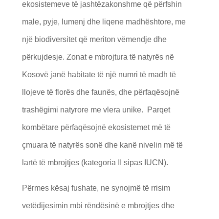
ekosistemeve të jashtëzakonshme që përfshin
male, pyje, lumenj dhe liqene madhështore, me
një biodiversitet që meriton vëmendje dhe
përkujdesje. Zonat e mbrojtura të natyrës në
Kosovë janë habitate të një numri të madh të
llojeve të florës dhe faunës, dhe përfaqësojnë
trashëgimi natyrore me vlera unike. Parqet
kombëtare përfaqësojnë ekosistemet më të
çmuara të natyrës sonë dhe kanë nivelin më të
lartë të mbrojtjes (kategoria II sipas IUCN).
Përmes kësaj fushate, ne synojmë të rrisim
vetëdijesimin mbi rëndësinë e mbrojtjes dhe