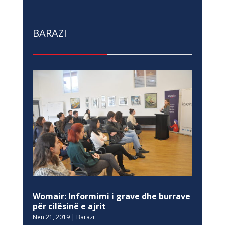
BARAZI
Womair: Informimi i grave dhe burrave
për cilësinë e ajrit
Nën 21, 2019
|
Barazi