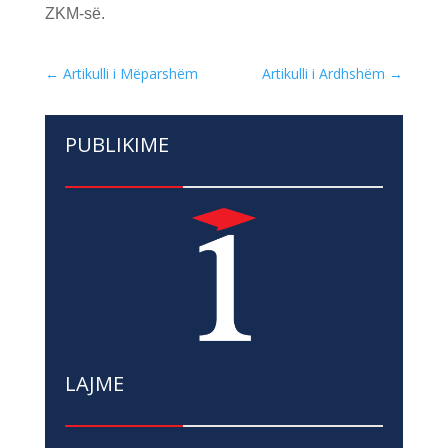
ZKM-së.
←
Artikulli i Mëparshëm
Artikulli i Ardhshëm
→
PUBLIKIME
LAJME