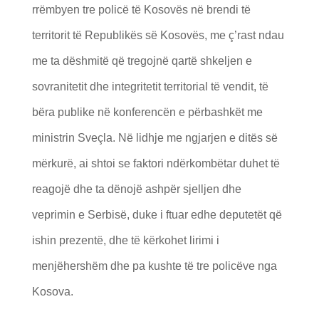
rrëmbyen tre policë të Kosovës në brendi të
territorit të Republikës së Kosovës, me ç’rast ndau
me ta dëshmitë që tregojnë qartë shkeljen e
sovranitetit dhe integritetit territorial të vendit, të
bëra publike në konferencën e përbashkët me
ministrin Sveçla. Në lidhje me ngjarjen e ditës së
mërkurë, ai shtoi se faktori ndërkombëtar duhet të
reagojë dhe ta dënojë ashpër sjelljen dhe
veprimin e Serbisë, duke i ftuar edhe deputetët që
ishin prezentë, dhe të kërkohet lirimi i
menjëhershëm dhe pa kushte të tre policëve nga
Kosova.