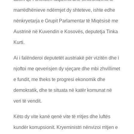
marrëdhënieve ndërmjet dy shteteve, ishte edhe
nënkryetarja e Grupit Parlamentar të Miqësisë me
Austrinë në Kuvendin e Kosovës, deputetja Tinka
Kurti.
Ai i falënderoi deputetët austriakë për vizitën dhe i
njoftoi me qeverisjen dy vjeçare dhe mbi zhvillimet
e fundit, me theks te progresi ekonomik dhe
demokratik, dhe te situata në katër komunat në
veri të vendit.
Këto dy vite kanë qenë vite të rritjes dhe luftës
kundër korrupsionit. Kryeministri nënvizoi rritjen e