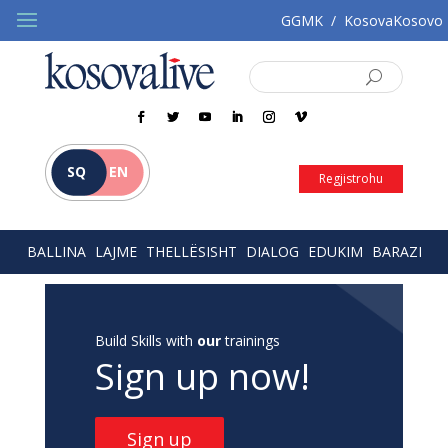
GGMK
/
KosovaKosovo
SQ
EN
Regjistrohu
BALLINA
LAJME
THELLËSISHT
DIALOG
EDUKIM
BARAZI
Build Skills with
our
trainings
Sign up now!
Sign up