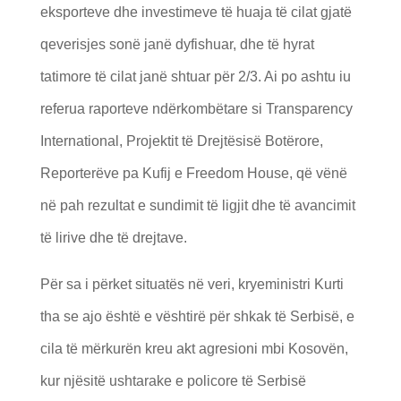
eksporteve dhe investimeve të huaja të cilat gjatë
qeverisjes sonë janë dyfishuar, dhe të hyrat
tatimore të cilat janë shtuar për 2/3. Ai po ashtu iu
referua raporteve ndërkombëtare si Transparency
International, Projektit të Drejtësisë Botërore,
Reporterëve pa Kufij e Freedom House, që vënë
në pah rezultat e sundimit të ligjit dhe të avancimit
të lirive dhe të drejtave.
Për sa i përket situatës në veri, kryeministri Kurti
tha se ajo është e vështirë për shkak të Serbisë, e
cila të mërkurën kreu akt agresioni mbi Kosovën,
kur njësitë ushtarake e policore të Serbisë