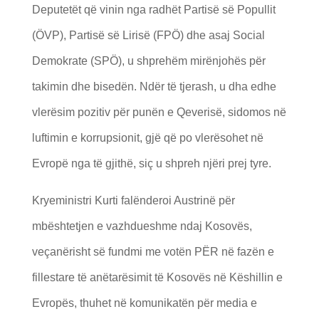
Deputetët që vinin nga radhët Partisë së Popullit
(ÖVP), Partisë së Lirisë (FPÖ) dhe asaj Social
Demokrate (SPÖ), u shprehëm mirënjohës për
takimin dhe bisedën. Ndër të tjerash, u dha edhe
vlerësim pozitiv për punën e Qeverisë, sidomos në
luftimin e korrupsionit, gjë që po vlerësohet në
Evropë nga të gjithë, siç u shpreh njëri prej tyre.
Kryeministri Kurti falënderoi Austrinë për
mbështetjen e vazhdueshme ndaj Kosovës,
veçanërisht së fundmi me votën PËR në fazën e
fillestare të anëtarësimit të Kosovës në Këshillin e
Evropës, thuhet në komunikatën për media e