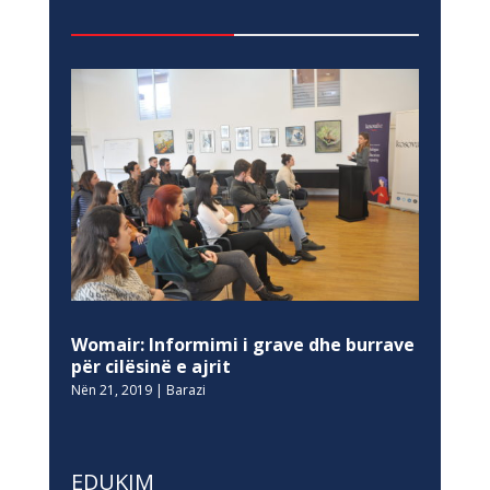
Womair: Informimi i grave dhe burrave
për cilësinë e ajrit
Nën 21, 2019
|
Barazi
EDUKIM