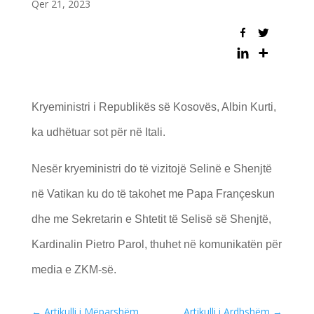
Qer 21, 2023
Kryeministri i Republikës së Kosovës, Albin Kurti,
ka udhëtuar sot për në Itali.
Nesër kryeministri do të vizitojë Selinë e Shenjtë
në Vatikan ku do të takohet me Papa Françeskun
dhe me Sekretarin e Shtetit të Selisë së Shenjtë,
Kardinalin Pietro Parol, thuhet në komunikatën për
media e ZKM-së.
←
Artikulli i Mëparshëm
Artikulli i Ardhshëm
→