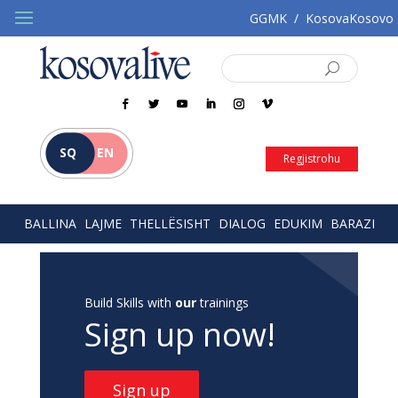
GGMK
/
KosovaKosovo
SQ
EN
Regjistrohu
BALLINA
LAJME
THELLËSISHT
DIALOG
EDUKIM
BARAZI
Build Skills with
our
trainings
Sign up now!
Sign up