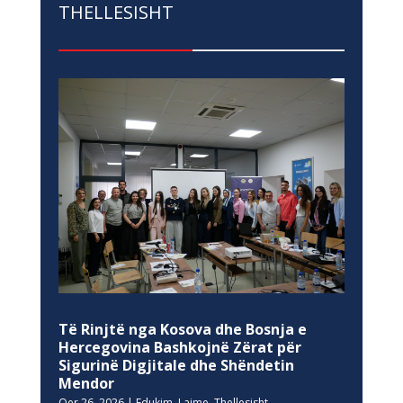
THELLESISHT
Të Rinjtë nga Kosova dhe Bosnja e
Hercegovina Bashkojnë Zërat për
Sigurinë Digjitale dhe Shëndetin
Mendor
Qer 26, 2026
|
Edukim
,
Lajme
,
Thellesisht