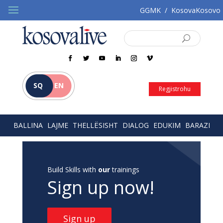
GGMK
/
KosovaKosovo
SQ
EN
Regjistrohu
BALLINA
LAJME
THELLËSISHT
DIALOG
EDUKIM
BARAZI
Build Skills with
our
trainings
Sign up now!
Sign up