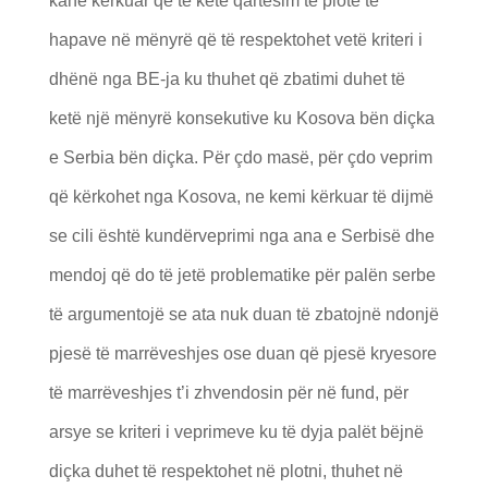
kanë kërkuar që të ketë qartësim të plotë të
hapave në mënyrë që të respektohet vetë kriteri i
dhënë nga BE-ja ku thuhet që zbatimi duhet të
ketë një mënyrë konsekutive ku Kosova bën diçka
e Serbia bën diçka. Për çdo masë, për çdo veprim
që kërkohet nga Kosova, ne kemi kërkuar të dijmë
se cili është kundërveprimi nga ana e Serbisë dhe
mendoj që do të jetë problematike për palën serbe
të argumentojë se ata nuk duan të zbatojnë ndonjë
pjesë të marrëveshjes ose duan që pjesë kryesore
të marrëveshjes t’i zhvendosin për në fund, për
arsye se kriteri i veprimeve ku të dyja palët bëjnë
diçka duhet të respektohet në plotni, thuhet në