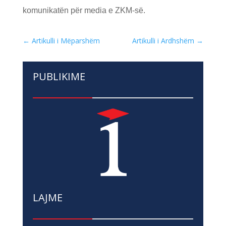
komunikatën për media e ZKM-së.
←
Artikulli i Mëparshëm
Artikulli i Ardhshëm
→
PUBLIKIME
LAJME