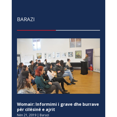
BARAZI
Womair: Informimi i grave dhe burrave
për cilësinë e ajrit
Nën 21, 2019
|
Barazi