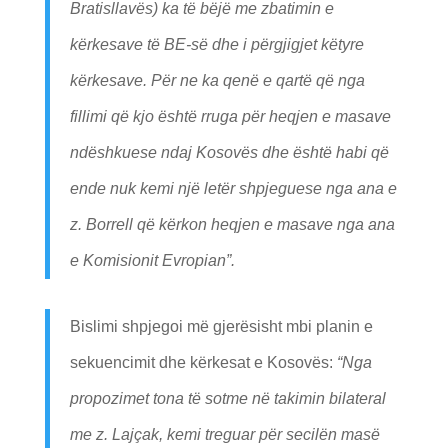
Bratisllavës) ka të bëjë me zbatimin e
kërkesave të BE-së dhe i përgjigjet këtyre
kërkesave. Për ne ka qenë e qartë që nga
fillimi që kjo është rruga për heqjen e masave
ndëshkuese ndaj Kosovës dhe është habi që
ende nuk kemi një letër shpjeguese nga ana e
z. Borrell që kërkon heqjen e masave nga ana
e Komisionit Evropian”.
Bislimi shpjegoi më gjerësisht mbi planin e
sekuencimit dhe kërkesat e Kosovës:
“Nga
propozimet tona të sotme në takimin bilateral
me z. Lajçak, kemi treguar për secilën masë