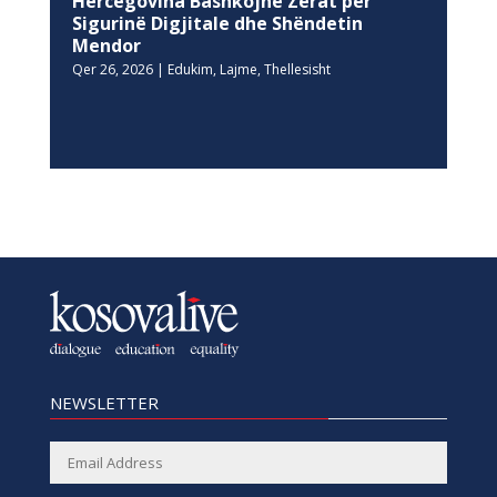
Hercegovina Bashkojnë Zërat për
Sigurinë Digjitale dhe Shëndetin
Mendor
Qer 26, 2026
|
Edukim
,
Lajme
,
Thellesisht
NEWSLETTER