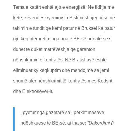
Tema e katërt është ajo e energjisë. Në lidhje me
këtë, zëvendëskryeministri Bislimi shpjegoi se në
takimin e fundit që kemi patur në Bruksel ka patur
një keqinterpretim nga ana e BE-së për atë se si
duhet të duket marrëveshja që garanton
nënshkrimin e kontratës. Në Bratisllavë është
eliminuar ky keqkuptim dhe mendojmë se jemi
shumë afër nënshkrimit të kontratës mes Keds-it
dhe Elektrosever-it.
I pyetur nga gazetarë sa i përket masave
ndëshkuese të BE-së, ai tha se:
“Dakordimi (i