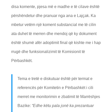
disa komente, pjesa më e madhe e të cilave është
përshëndetur dhe pranuar nga ana e Lajçak. Ka
mbetur vetëm një koment substancial me të cilin
ata duhet të merren dhe mendoj që ky dokument
është shumë afër adoptimit final që kishte me i hap
rrugë dhe funksionalizimit të Komisionit të
Përbashkët.
Tema e tretë e diskutuar është për termat e
referencës për Komitetin e Përbashkët i cili
merret me monitorimin e zbatimit të Marrëshjes
Bazike:
“Edhe këtu pala jonë ka prezantuar