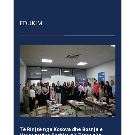
EDUKIM
Të Rinjtë nga Kosova dhe Bosnja e