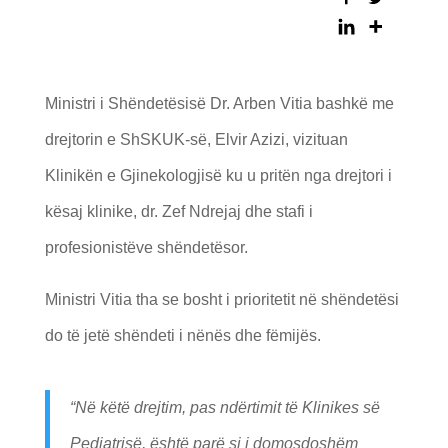
Ministri i Shëndetësisë Dr. Arben Vitia bashkë me
drejtorin e ShSKUK-së, Elvir Azizi, vizituan
Klinikën e Gjinekologjisë ku u pritën nga drejtori i
kësaj klinike, dr. Zef Ndrejaj dhe stafi i
profesionistëve shëndetësor.
Ministri Vitia tha se bosht i prioritetit në shëndetësi
do të jetë shëndeti i nënës dhe fëmijës.
“Në këtë drejtim, pas ndërtimit të Klinikes së
Pediatrisë, është parë si i domosdoshëm