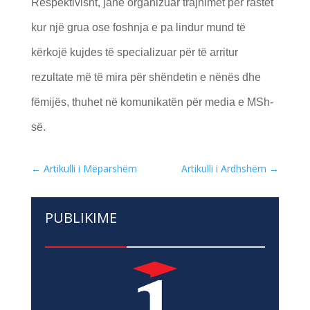
Respektivisht, janë organizuar trajnimet për rastet
kur një grua ose foshnja e pa lindur mund të
kërkojë kujdes të specializuar për të arritur
rezultate më të mira për shëndetin e nënës dhe
fëmijës, thuhet në komunikatën për media e MSh-
së.
←
Artikulli i Mëparshëm
Artikulli i Ardhshëm
→
PUBLIKIME