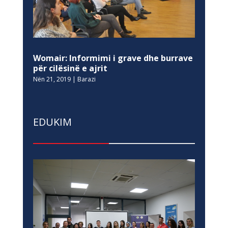
Womair: Informimi i grave dhe burrave
për cilësinë e ajrit
Nën 21, 2019
|
Barazi
EDUKIM