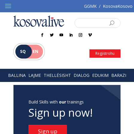
GGMK
/
KosovaKosovo
SQ
EN
Regjistrohu
BALLINA
LAJME
THELLËSISHT
DIALOG
EDUKIM
BARAZI
Build Skills with
our
trainings
Sign up now!
Sign up