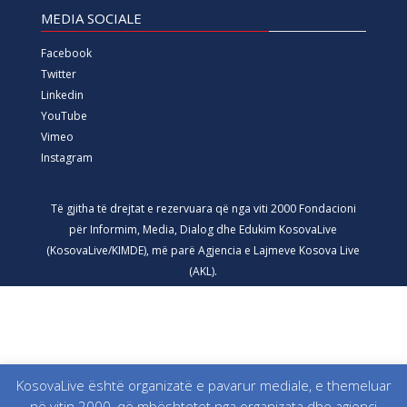
MEDIA SOCIALE
Facebook
Twitter
Linkedin
YouTube
Vimeo
Instagram
Të gjitha të drejtat e rezervuara që nga viti 2000 Fondacioni
për Informim, Media, Dialog dhe Edukim KosovaLive
(KosovaLive/KIMDE), më parë Agjencia e Lajmeve Kosova Live
(AKL).
KosovaLive është organizatë e pavarur mediale, e themeluar
në vitin 2000, që mbështetet nga organizata dhe agjenci