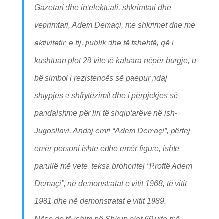
Gazetari dhe intelektuali, shkrimtari dhe
veprimtari, Adem Demaçi, me shkrimet dhe me
aktivitetin e tij, publik dhe të fshehtë, që i
kushtuan plot 28 vite të kaluara nëpër burgje, u
bë simbol i rezistencës së paepur ndaj
shtypjes e shfrytëzimit dhe i përpjekjes së
pandalshme për liri të shqiptarëve në ish-
Jugosllavi. Andaj emri “Adem Demaçi”, përtej
emër personi ishte edhe emër figure, ishte
parullë më vete, teksa brohoritej “Rroftë Adem
Demaçi”, në demonstratat e vitit 1968, të vitit
1981 dhe në demonstratat e vitit 1989.
Nëse do të ishim në Shkup plot 60 vite më