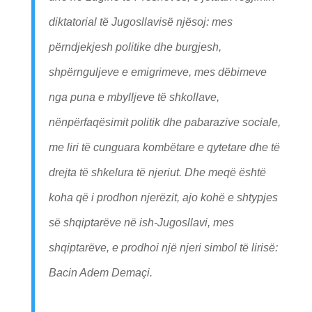
diktatorial të Jugosllavisë njësoj: mes
përndjekjesh politike dhe burgjesh,
shpërnguljeve e emigrimeve, mes dëbimeve
nga puna e mbylljeve të shkollave,
nënpërfaqësimit politik dhe pabarazive sociale,
me liri të cunguara kombëtare e qytetare dhe të
drejta të shkelura të njeriut. Dhe meqë është
koha që i prodhon njerëzit, ajo kohë e shtypjes
së shqiptarëve në ish-Jugosllavi, mes
shqiptarëve, e prodhoi një njeri simbol të lirisë:
Bacin Adem Demaçi.