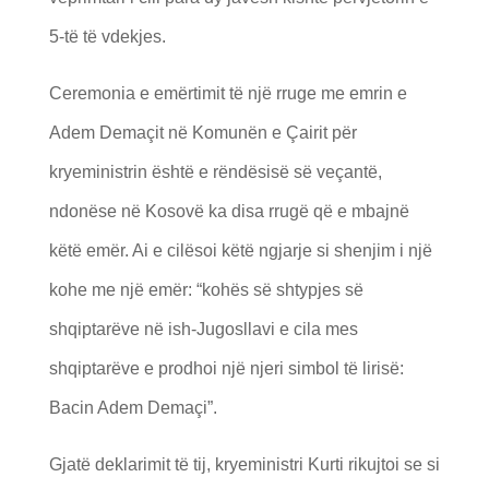
5-të të vdekjes.
Ceremonia e emërtimit të një rruge me emrin e
Adem Demaçit në Komunën e Çairit për
kryeministrin është e rëndësisë së veçantë,
ndonëse në Kosovë ka disa rrugë që e mbajnë
këtë emër. Ai e cilësoi këtë ngjarje si shenjim i një
kohe me një emër: “kohës së shtypjes së
shqiptarëve në ish-Jugosllavi e cila mes
shqiptarëve e prodhoi një njeri simbol të lirisë:
Bacin Adem Demaçi”.
Gjatë deklarimit të tij, kryeministri Kurti rikujtoi se si