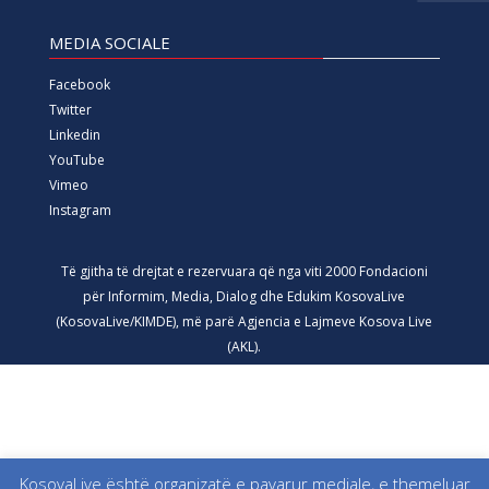
MEDIA SOCIALE
Facebook
Twitter
Linkedin
YouTube
Vimeo
Instagram
Të gjitha të drejtat e rezervuara që nga viti 2000 Fondacioni
për Informim, Media, Dialog dhe Edukim KosovaLive
(KosovaLive/KIMDE), më parë Agjencia e Lajmeve Kosova Live
(AKL).
KosovaLive është organizatë e pavarur mediale, e themeluar