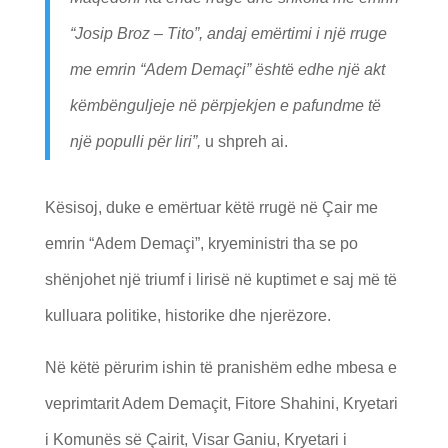
“Josip Broz – Tito”, andaj emërtimi i një rruge
me emrin “Adem Demaçi” është edhe një akt
këmbënguljeje në përpjekjen e pafundme të
një populli për liri”,
u shpreh ai.
Kësisoj, duke e emërtuar këtë rrugë në Çair me
emrin “Adem Demaçi”, kryeministri tha se po
shënjohet një triumf i lirisë në kuptimet e saj më të
kulluara politike, historike dhe njerëzore.
Në këtë përurim ishin të pranishëm edhe mbesa e
veprimtarit Adem Demaçit, Fitore Shahini, Kryetari
i Komunës së Çairit, Visar Ganiu, Kryetari i