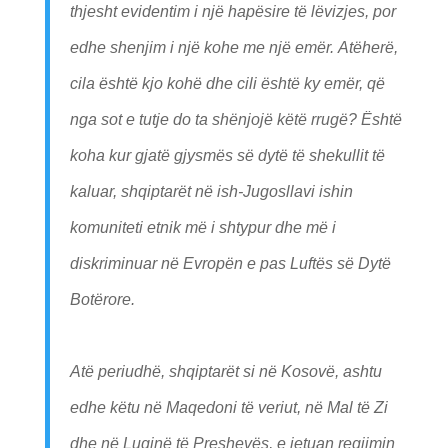
thjesht evidentim i një hapësire të lëvizjes, por
edhe shenjim i një kohe me një emër. Atëherë,
cila është kjo kohë dhe cili është ky emër, që
nga sot e tutje do ta shënjojë këtë rrugë? Është
koha kur gjatë gjysmës së dytë të shekullit të
kaluar, shqiptarët në ish-Jugosllavi ishin
komuniteti etnik më i shtypur dhe më i
diskriminuar në Evropën e pas Luftës së Dytë
Botërore.
Atë periudhë, shqiptarët si në Kosovë, ashtu
edhe këtu në Maqedoni të veriut, në Mal të Zi
dhe në Luginë të Preshevës, e jetuan regjimin