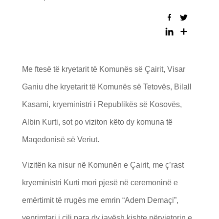
Me ftesë të kryetarit të Komunës së Çairit, Visar
Ganiu dhe kryetarit të Komunës së Tetovës, Bilall
Kasami, kryeministri i Republikës së Kosovës,
Albin Kurti, sot po viziton këto dy komuna të
Maqedonisë së Veriut.
Vizitën ka nisur në Komunën e Çairit, me ç’rast
kryeministri Kurti mori pjesë në ceremoninë e
emërtimit të rrugës me emrin “Adem Demaçi”,
veprimtari i cili para dy javësh kishte përvjetorin e