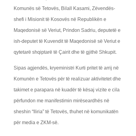
Komunës së Tetovës, Bilall Kasami, Zëvendës-
shefi i Misionit të Kosovës në Republikën e
Maqedonisë së Veriut, Prindon Sadriu, deputetë e
ish-deputet të Kuvendit të Maqedonisë së Veriut e
qytetarë shqiptarë të Çairit dhe të gjithë Shkupit.
Sipas agjendës, kryeministri Kurti pritet të arrij në
Komunën e Tetovës për të realizuar aktivitetet dhe
takimet e parapara në kuadër të kësaj vizite e cila
përfundon me manifestimin mirëseardhës në
sheshin “Iliria” të Tetovës, thuhet në komunikatën
për media e ZKM-së.