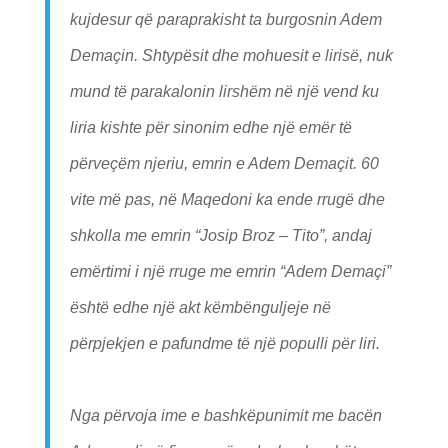
kujdesur që paraprakisht ta burgosnin Adem
Demaçin. Shtypësit dhe mohuesit e lirisë, nuk
mund të parakalonin lirshëm në një vend ku
liria kishte për sinonim edhe një emër të
përveçëm njeriu, emrin e Adem Demaçit. 60
vite më pas, në Maqedoni ka ende rrugë dhe
shkolla me emrin “Josip Broz – Tito”, andaj
emërtimi i një rruge me emrin “Adem Demaçi”
është edhe një akt këmbënguljeje në
përpjekjen e pafundme të një populli për liri.
Nga përvoja ime e bashkëpunimit me bacën