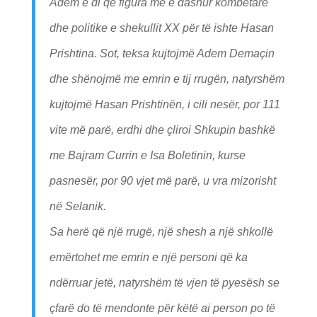
Adem e di që figura më e dashur kombëtare
dhe politike e shekullit XX për të ishte Hasan
Prishtina. Sot, teksa kujtojmë Adem Demaçin
dhe shënojmë me emrin e tij rrugën, natyrshëm
kujtojmë Hasan Prishtinën, i cili nesër, por 111
vite më parë, erdhi dhe çliroi Shkupin bashkë
me Bajram Currin e Isa Boletinin, kurse
pasnesër, por 90 vjet më parë, u vra mizorisht
në Selanik.
Sa herë që një rrugë, një shesh a një shkollë
emërtohet me emrin e një personi që ka
ndërruar jetë, natyrshëm të vjen të pyesësh se
çfarë do të mendonte për këtë ai person po të