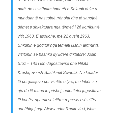
parë, do t’i shihnim banorët e Shkupit duke u
munduar të pastrojnë rrënojat dhe të sanojnë
dëmet e shkaktuara nga tërmeti i 26 korrikut të
vitit 1963. E asokohe, më 22 gusht 1963,
Shkupin e goditur nga tërmeti kishin ardhur ta
vizitonin së bashku dy liderë diktatorë: Josip
Broz – Tito i ish-Jugosllavisë dhe Nikita
Krushqev i ish-Bashkimit Sovjetik. Në kuadër
të përgatitjeve për vizitën e tyre, me frikën se
ajo do të mund të prishej, autoritetet jugosllave
të kohës, aparati shtetëror represiv i së cilës
udhëhiqej nga Aleksandar Rankoviq-i, ishin