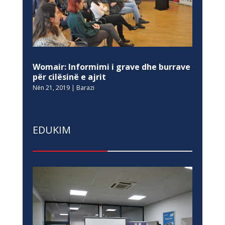
Womair: Informimi i grave dhe burrave
për cilësinë e ajrit
Nën 21, 2019
|
Barazi
EDUKIM