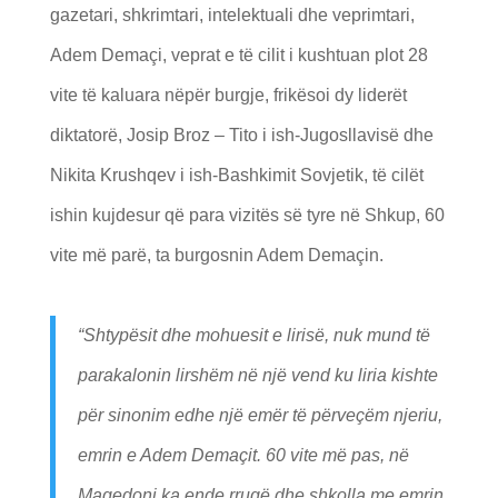
gazetari, shkrimtari, intelektuali dhe veprimtari,
Adem Demaçi, veprat e të cilit i kushtuan plot 28
vite të kaluara nëpër burgje, frikësoi dy liderët
diktatorë, Josip Broz – Tito i ish-Jugosllavisë dhe
Nikita Krushqev i ish-Bashkimit Sovjetik, të cilët
ishin kujdesur që para vizitës së tyre në Shkup, 60
vite më parë, ta burgosnin Adem Demaçin.
“Shtypësit dhe mohuesit e lirisë, nuk mund të
parakalonin lirshëm në një vend ku liria kishte
për sinonim edhe një emër të përveçëm njeriu,
emrin e Adem Demaçit. 60 vite më pas, në
Maqedoni ka ende rrugë dhe shkolla me emrin