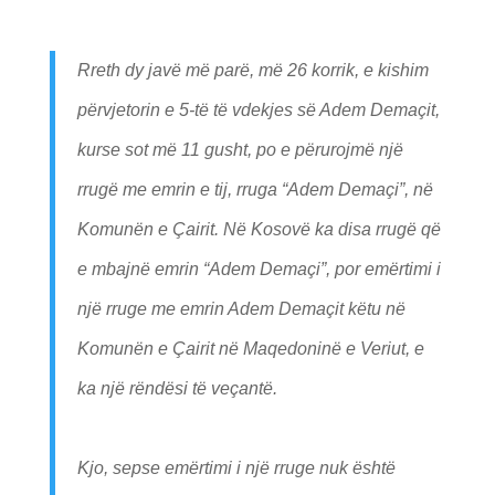
Rreth dy javë më parë, më 26 korrik, e kishim
përvjetorin e 5-të të vdekjes së Adem Demaçit,
kurse sot më 11 gusht, po e përurojmë një
rrugë me emrin e tij, rruga “Adem Demaçi”, në
Komunën e Çairit. Në Kosovë ka disa rrugë që
e mbajnë emrin “Adem Demaçi”, por emërtimi i
një rruge me emrin Adem Demaçit këtu në
Komunën e Çairit në Maqedoninë e Veriut, e
ka një rëndësi të veçantë.
Kjo, sepse emërtimi i një rruge nuk është