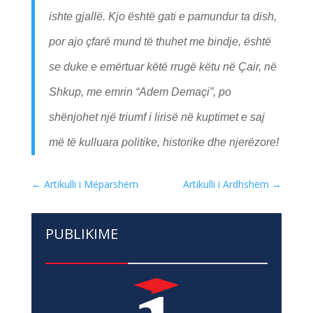
ishte gjallë. Kjo është gati e pamundur ta dish,
por ajo çfarë mund të thuhet me bindje, është
se duke e emërtuar këtë rrugë këtu në Çair, në
Shkup, me emrin “Adem Demaçi”, po
shënjohet një triumf i lirisë në kuptimet e saj
më të kulluara politike, historike dhe njerëzore!
←
Artikulli i Mëparshëm
Artikulli i Ardhshëm
→
PUBLIKIME