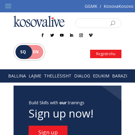
GGMK
/
KosovaKosovo
SQ
EN
Regjistrohu
BALLINA
LAJME
THELLËSISHT
DIALOG
EDUKIM
BARAZI
Build Skills with
our
trainings
Sign up now!
Sign up