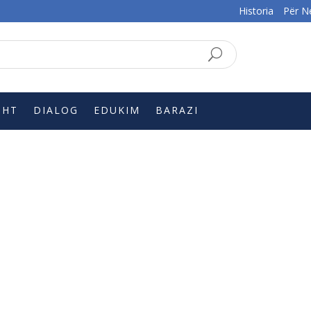
Historia
Për N
SQ
EN
SHT
DIALOG
EDUKIM
BARAZI
!