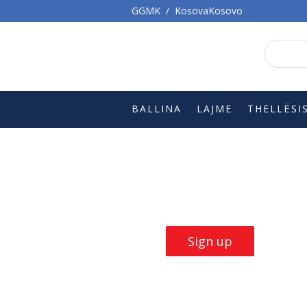
GGMK
/
KosovaKosovo
BALLINA
LAJME
THELLËSI
Build Skills with
our
trainings
Sign up now
Sign up