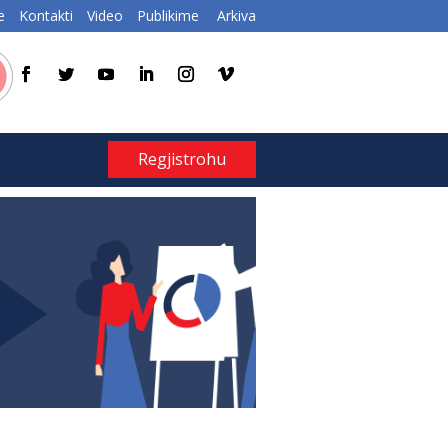
e
Kontakti
Video
Publikime
Arkiva
Regjistrohu