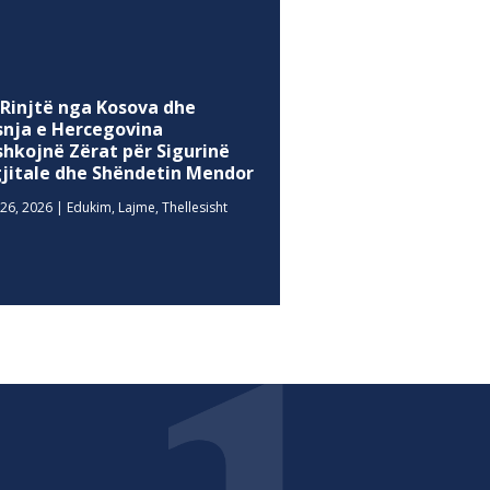
 Rinjtë nga Kosova dhe
snja e Hercegovina
shkojnë Zërat për Sigurinë
gjitale dhe Shëndetin Mendor
26, 2026
|
Edukim
,
Lajme
,
Thellesisht
MEDIA SOCIALE
Facebook