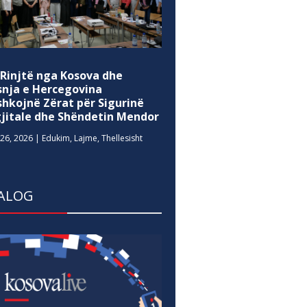
 Rinjtë nga Kosova dhe
snja e Hercegovina
shkojnë Zërat për Sigurinë
gjitale dhe Shëndetin Mendor
26, 2026
|
Edukim
,
Lajme
,
Thellesisht
ALOG