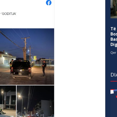
Të
Bo
Ba
Di
Qer 
DI