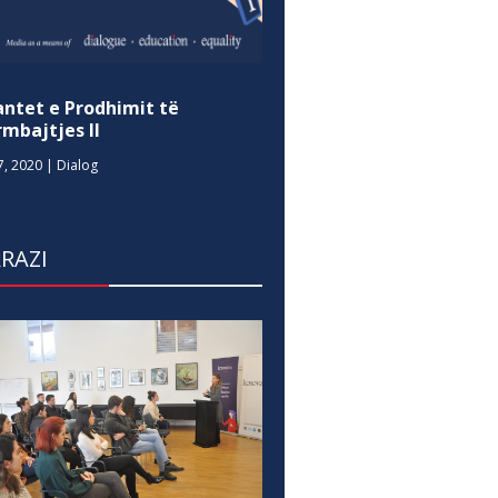
antet e Prodhimit të
mbajtjes II
7, 2020
|
Dialog
RAZI