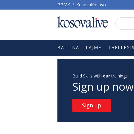
GGMK
/
KosovaKosovo
BALLINA
LAJME
THELLËSI
Build Skills with
our
trainings
Sign up now
Sign up