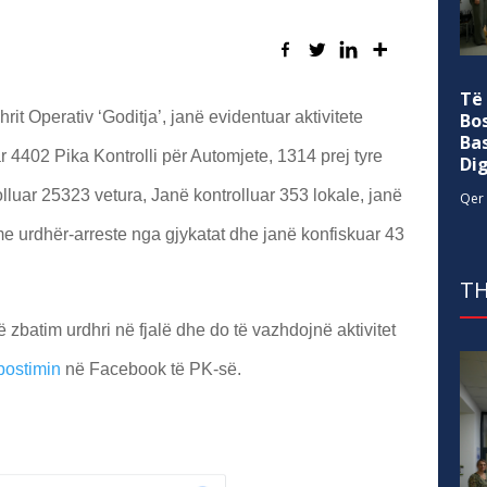
Të
hrit Operativ ‘Goditja’, janë evidentuar aktivitete
Bo
Ba
r 4402 Pika Kontrolli për Automjete, 1314 prej tyre
Di
olluar 25323 vetura, Janë kontrolluar 353 lokale, janë
Qer 
me urdhër-arreste nga gjykatat dhe janë konfiskuar 43
TH
 zbatim urdhri në fjalë dhe do të vazhdojnë aktivitet
postimin
në Facebook të PK-së.