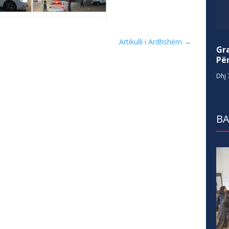
Artikulli i Ardhshëm
→
Gr
Për
Dhj 
BA