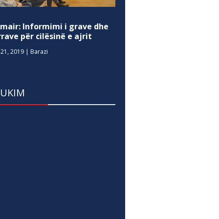
mair: Informimi i grave dhe
rave për cilësinë e ajrit
21, 2019
|
Barazi
DUKIM