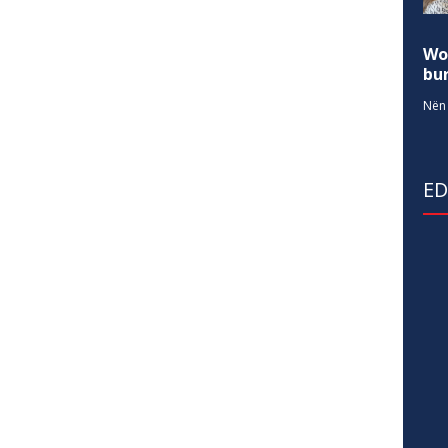
Wo
bur
Nën 
E