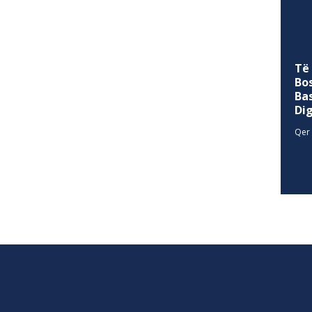
Të
Bo
Ba
Di
Qer 
SITEMAP
allina
Historia
Privacy Policy