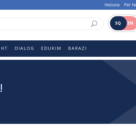
Historia
Për N
SQ
EN
SHT
DIALOG
EDUKIM
BARAZI
!