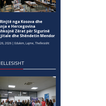
 Rinjtë nga Kosova dhe
snja e Hercegovina
shkojnë Zërat për Sigurinë
gjitale dhe Shëndetin Mendor
26, 2026
|
Edukim
,
Lajme
,
Thellesisht
ELLESISHT