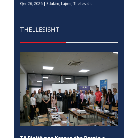
Qer 26, 2026
|
Edukim
,
Lajme
,
Thellesisht
THELLESISHT
Të Rinjtë nga Kosova dhe Bosnja e