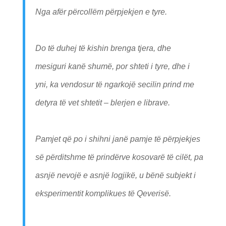
Nga afër përcollëm përpjekjen e tyre.
Do të duhej të kishin brenga tjera, dhe
mesiguri kanë shumë, por shteti i tyre, dhe i
yni, ka vendosur të ngarkojë secilin prind me
detyra të vet shtetit – blerjen e librave.
Pamjet që po i shihni janë pamje të përpjekjes
së përditshme të prindërve kosovarë të cilët, pa
asnjë nevojë e asnjë logjikë, u bënë subjekt i
eksperimentit komplikues të Qeverisë.