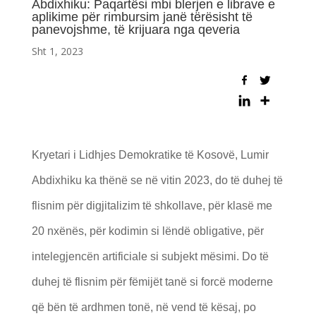
Abdixhiku: Paqartësi mbi blerjen e librave e
aplikime për rimbursim janë tërësisht të
panevojshme, të krijuara nga qeveria
Sht 1, 2023
Kryetari i Lidhjes Demokratike të Kosovë, Lumir
Abdixhiku ka thënë se në vitin 2023, do të duhej të
flisnim për digjitalizim të shkollave, për klasë me
20 nxënës, për kodimin si lëndë obligative, për
intelegjencën artificiale si subjekt mësimi. Do të
duhej të flisnim për fëmijët tanë si forcë moderne
që bën të ardhmen tonë, në vend të kësaj, po