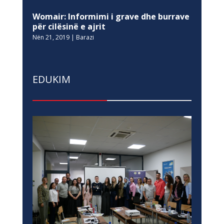
Womair: Informimi i grave dhe burrave
për cilësinë e ajrit
Nën 21, 2019
|
Barazi
EDUKIM