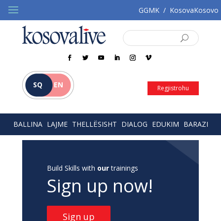
GGMK
/
KosovaKosovo
SQ
EN
Regjistrohu
BALLINA
LAJME
THELLËSISHT
DIALOG
EDUKIM
BARAZI
Build Skills with
our
trainings
Sign up now!
Sign up