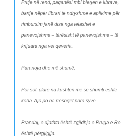
Pritje në rend, paqartësi mbi blerjen e librave,
bartje nëpër librari të ndryshme e aplikime për
rimbursim janë disa nga telashet e
panevojshme – tërësisht të panevojshme – të
krijuara nga vet qeveria.
Paranoja dhe më shumë.
Por sot, çfarë na kushton më së shumti është
koha. Ajo po na rrëshqet para syve.
Prandaj, e djathta është zgjidhja e Rruga e Re
është përgjigjja.