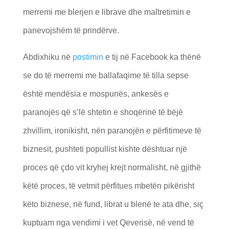
merremi me blerjen e librave dhe maltretimin e
panevojshëm të prindërve.
Abdixhiku në
postimin
e tij në Facebook ka thënë
se do të merremi me ballafaqime të tilla sepse
është mendësia e mospunës, ankesës e
paranojës që s’lë shtetin e shoqërinë të bëjë
zhvillim, ironikisht, nën paranojën e përfitimeve të
biznesit, pushteti popullist kishte dështuar një
proces që çdo vit kryhej krejt normalisht, në gjithë
këtë proces, të vetmit përfitues mbetën pikërisht
këto biznese, në fund, librat u blenë te ata dhe, siç
kuptuam nga vendimi i vet Qeverisë, në vend të