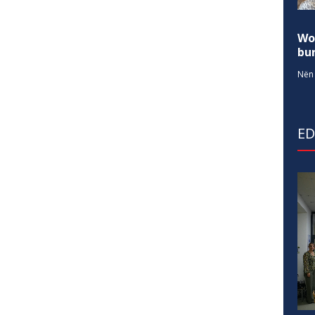
Wo
bur
Nën 
E