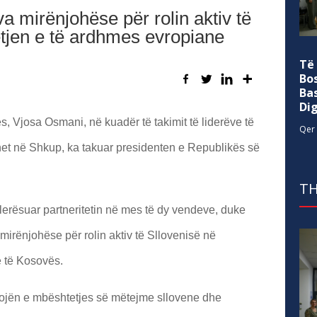
 mirënjohëse për rolin aktiv të
tjen e të ardhmes evropiane
Të
Bo
Ba
Di
, Vjosa Osmani, në kuadër të takimit të liderëve të
Qer 
ahet në Shkup, ka takuar presidenten e Republikës së
TH
lerësuar partneritetin në mes të dy vendeve, duke
irënjohëse për rolin aktiv të Sllovenisë në
 të Kosovës.
vojën e mbështetjes së mëtejme sllovene dhe