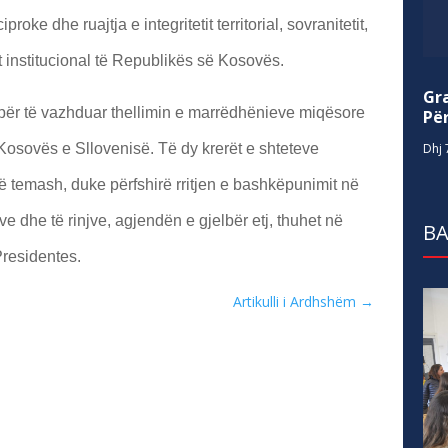
oke dhe ruajtja e integritetit territorial, sovranitetit,
it institucional të Republikës së Kosovës.
Gr
për të vazhduar thellimin e marrëdhënieve miqësore
Për
Dhj 
sovës e Sllovenisë. Të dy krerët e shteteve
ë temash, duke përfshirë rritjen e bashkëpunimit në
e dhe të rinjve, agjendën e gjelbër etj, thuhet në
BA
residentes.
Artikulli i Ardhshëm
→