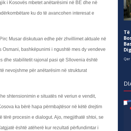
egjik i Kosovës mbetet anëtarësimi në BE dhe në
 ndërkombëtare ku do të avancohen interesat e
Të
Bo
irc Musar diskutuan edhe për zhvillimet aktuale në
Ba
Di
es Osmani, bashkëpunimi i ngushtë mes dy vendeve
Qer 
 dhe stabilitetit rajonal pasi që Sllovenia është
 të nevojshme për anëtarësim në strukturat
DI
e shtensionimin e situatës në veriun e vendit,
Kosova ka bërë hapa përmbajtësor në këtë drejtim
 tërë procesin e dialogut. Ajo, megjithatë shtoi, se
fatgjatë është atëherë kur rezultati përfundimtar i