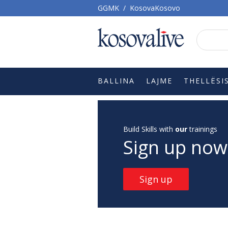
GGMK
/
KosovaKosovo
BALLINA
LAJME
THELLËSI
Build Skills with
our
trainings
Sign up now
Sign up