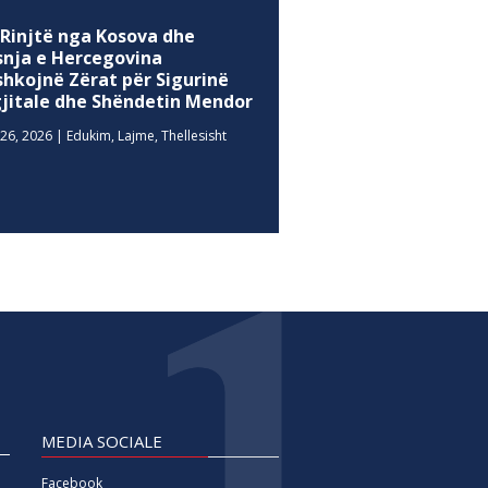
 Rinjtë nga Kosova dhe
snja e Hercegovina
shkojnë Zërat për Sigurinë
gjitale dhe Shëndetin Mendor
26, 2026
|
Edukim
,
Lajme
,
Thellesisht
MEDIA SOCIALE
Facebook