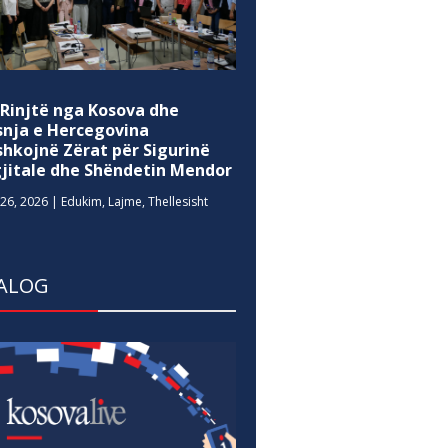
 Rinjtë nga Kosova dhe
snja e Hercegovina
shkojnë Zërat për Sigurinë
gjitale dhe Shëndetin Mendor
26, 2026
|
Edukim
,
Lajme
,
Thellesisht
ALOG