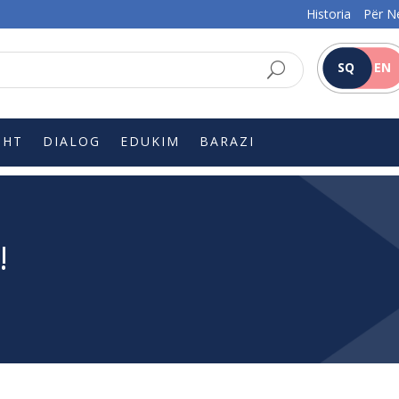
Historia
Për N
SQ
EN
SHT
DIALOG
EDUKIM
BARAZI
!