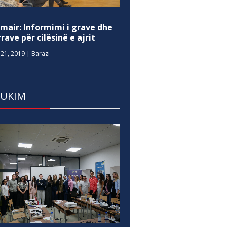
mair: Informimi i grave dhe
rave për cilësinë e ajrit
21, 2019
|
Barazi
DUKIM