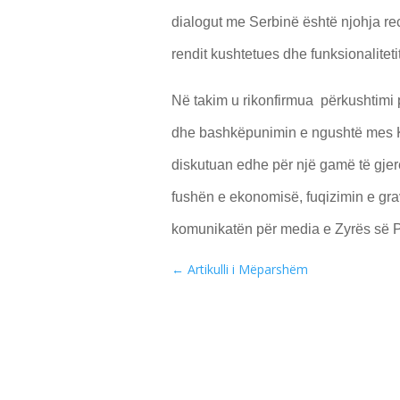
dialogut me Serbinë është njohja recipr
rendit kushtetues dhe funksionalitet
Në takim u rikonfirmua përkushtimi 
dhe bashkëpunimin e ngushtë mes Ko
diskutuan edhe për një gamë të gjer
fushën e ekonomisë, fuqizimin e grav
komunikatën për media e Zyrës së P
←
Artikulli i Mëparshëm