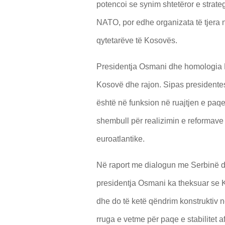
potencoi se synim shtetëror e strat
NATO, por edhe organizata të tjera
qytetarëve të Kosovës.
Presidentja Osmani dhe homologia P
Kosovë dhe rajon. Sipas president
është në funksion në ruajtjen e paqes
shembull për realizimin e reformave
euroatlantike.
Në raport me dialogun me Serbinë dh
presidentja Osmani ka theksuar se 
dhe do të ketë qëndrim konstruktiv në
rruga e vetme për paqe e stabilitet a