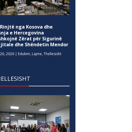
 Rinjtë nga Kosova dhe
snja e Hercegovina
shkojnë Zërat për Sigurinë
gjitale dhe Shëndetin Mendor
26, 2026
|
Edukim
,
Lajme
,
Thellesisht
ELLESISHT