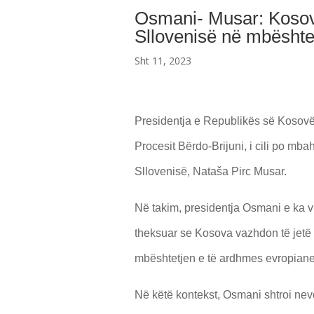
Osmani- Musar: Kosova
Sllovenisë në mbështe
Sht 11, 2023
Presidentja e Republikës së Kosovës
Procesit Bërdo-Brijuni, i cili po mb
Sllovenisë, Nataša Pirc Musar.
Në takim, presidentja Osmani e ka v
theksuar se Kosova vazhdon të jetë m
mbështetjen e të ardhmes evropiane
Në këtë kontekst, Osmani shtroi ne