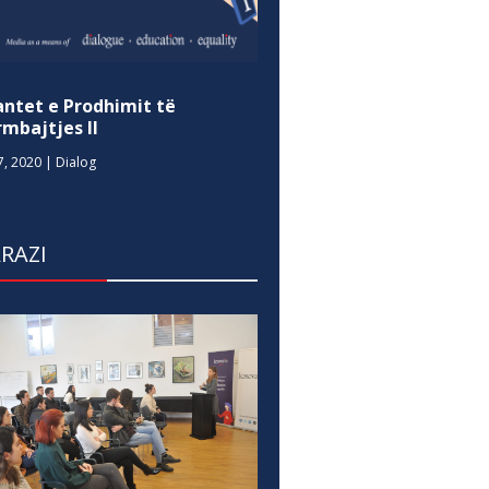
antet e Prodhimit të
mbajtjes II
7, 2020
|
Dialog
RAZI