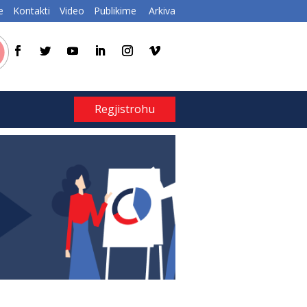
e
Kontakti
Video
Publikime
Arkiva
Regjistrohu