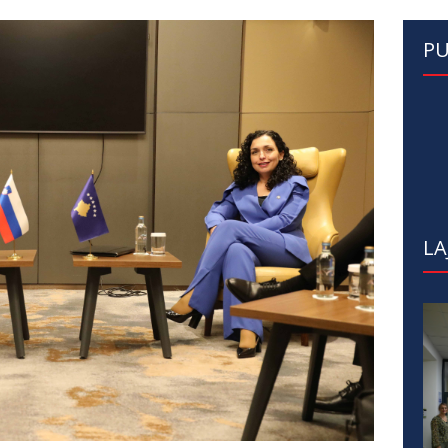
PU
LA