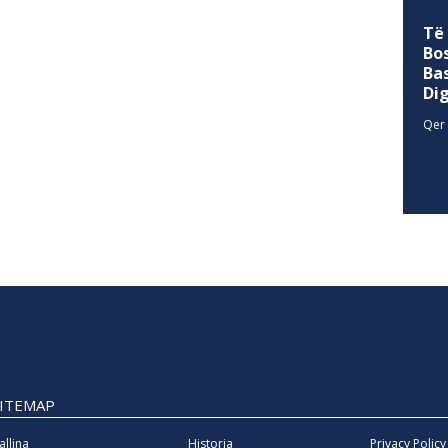
Të
Bo
Ba
Di
Qer 
SITEMAP
allina
Historia
Privacy Policy