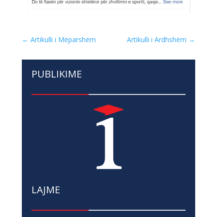
←
Artikulli i Mëparshëm
Artikulli i Ardhshëm
→
PUBLIKIME
LAJME