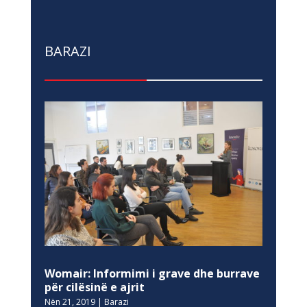
BARAZI
Womair: Informimi i grave dhe burrave
për cilësinë e ajrit
Nën 21, 2019
|
Barazi