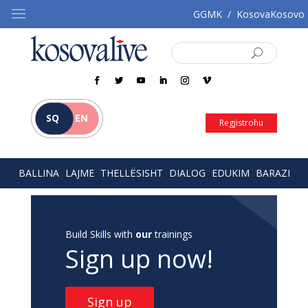
GGMK
/
KosovaKosovo
SQ
EN
Regjistrohu
BALLINA
LAJME
THELLËSISHT
DIALOG
EDUKIM
BARAZI
Build Skills with
our
trainings
Sign up now!
Sign up