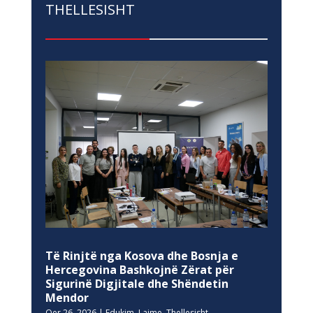
THELLESISHT
Të Rinjtë nga Kosova dhe Bosnja e
Hercegovina Bashkojnë Zërat për
Sigurinë Digjitale dhe Shëndetin
Mendor
Qer 26, 2026
|
Edukim
,
Lajme
,
Thellesisht