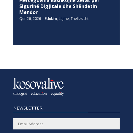
Hercegovina Bashkojnë Zërat për
Sigurinë Digjitale dhe Shëndetin
Mendor
Qer 26, 2026
|
Edukim
,
Lajme
,
Thellesisht
NEWSLETTER