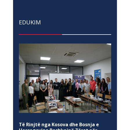
EDUKIM
Të Rinjtë nga Kosova dhe Bosnja e