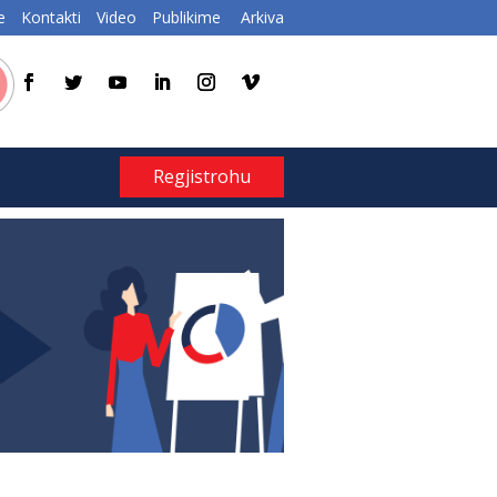
e
Kontakti
Video
Publikime
Arkiva
Regjistrohu