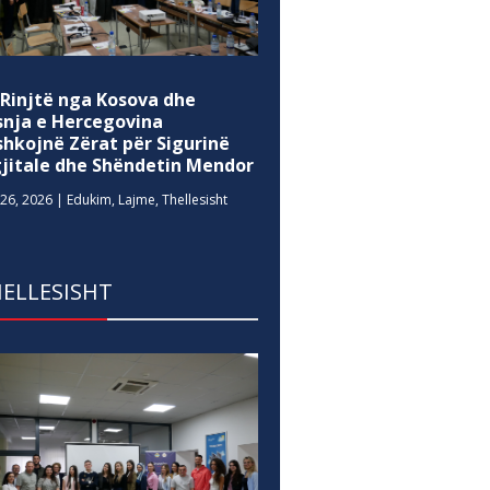
 Rinjtë nga Kosova dhe
snja e Hercegovina
shkojnë Zërat për Sigurinë
gjitale dhe Shëndetin Mendor
26, 2026
|
Edukim
,
Lajme
,
Thellesisht
ELLESISHT