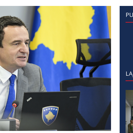
PU
LA