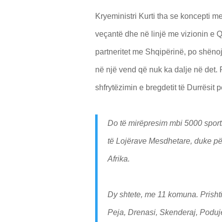
Kryeministri Kurti tha se koncepti me
veçantë dhe në linjë me vizionin e Q
partneritet me Shqipërinë, po shëno
në një vend që nuk ka dalje në det.
shfrytëzimin e bregdetit të Durrësit pë
Do të mirëpresim mbi 5000 sporti
të Lojërave Mesdhetare, duke pë
Afrika.
Dy shtete, me 11 komuna. Prishtin
Peja, Drenasi, Skenderaj, Podujev