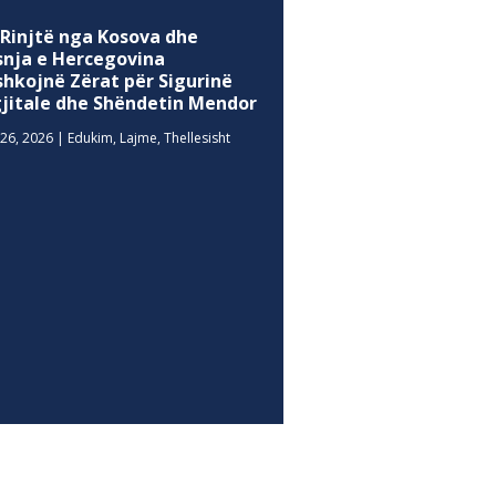
 Rinjtë nga Kosova dhe
snja e Hercegovina
shkojnë Zërat për Sigurinë
gjitale dhe Shëndetin Mendor
26, 2026
|
Edukim
,
Lajme
,
Thellesisht