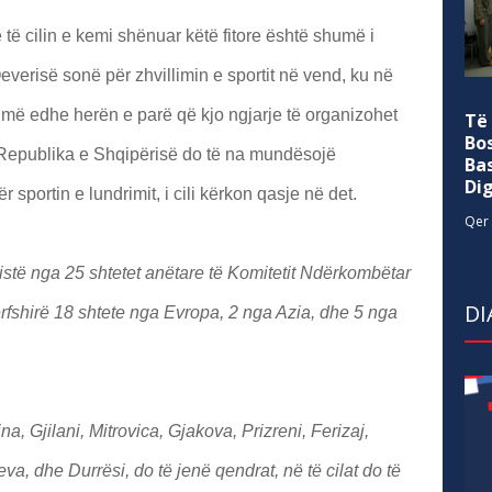
 të cilin e kemi shënuar këtë fitore është shumë i
everisë sonë për zhvillimin e sportit në vend, ku në
jmë edhe herën e parë që kjo ngjarje të organizohet
Të
Bo
 Republika e Shqipërisë do të na mundësojë
Ba
Di
r sportin e lundrimit, i cili kërkon qasje në det.
Qer 
stë nga 25 shtetet anëtare të Komitetit Ndërkombëtar
DI
rfshirë 18 shtete nga Evropa, 2 nga Azia, dhe 5 nga
a, Gjilani, Mitrovica, Gjakova, Prizreni, Ferizaj,
a, dhe Durrësi, do të jenë qendrat, në të cilat do të