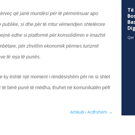
Të
, përveç që janë mundësi për të përmirësuar apo
Bo
Ba
e publike, si dhe për të rritur vëmendjen shtetërore
Di
bejnë edhe si platformë për konsolidimin e imazhit
Qer 
mbëtare, për zhvillim ekonomik përmes turizmit
eve të reja të punës.
se ky është një moment i rëndësishëm për ne si shtet
r të bërë punë të mëdha, thuhet në komunikatën pëfr
Artikulli i Ardhshëm
→