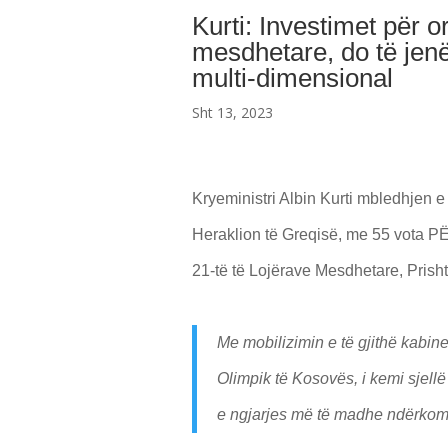
Kurti: Investimet për o
mesdhetare, do të jenë
multi-dimensional
Sht 13, 2023
Kryeministri Albin Kurti mbledhjen e 
Heraklion të Greqisë, me 55 vota PËR
21-të të Lojërave Mesdhetare, Prish
Me mobilizimin e të gjithë kabin
Olimpik të Kosovës, i kemi sjel
e ngjarjes më të madhe ndërkomb