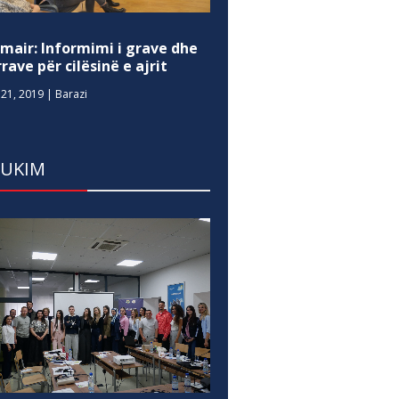
mair: Informimi i grave dhe
rave për cilësinë e ajrit
21, 2019
|
Barazi
DUKIM