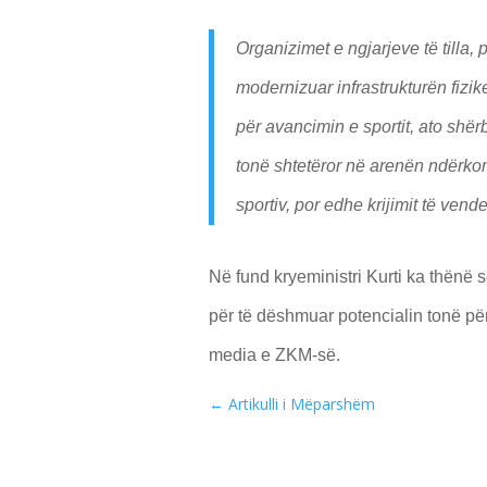
Organizimet e ngjarjeve të tilla
modernizuar infrastrukturën fizik
për avancimin e sportit, ato shër
tonë shtetëror në arenën ndërko
sportiv, por edhe krijimit të vend
Në fund kryeministri Kurti ka thënë 
për të dëshmuar potencialin tonë pë
media e ZKM-së.
←
Artikulli i Mëparshëm