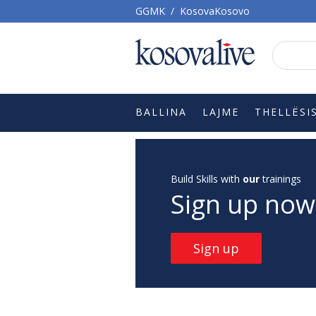
GGMK
/
KosovaKosovo
BALLINA
LAJME
THELLËSI
Build Skills with
our
trainings
Sign up now
Sign up