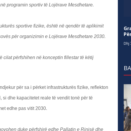
 në programin sportiv të Lojërave Mesdhetare.
ukturës sportive fizike, është në qendër të aplikimit
Gr
Për
sovës për organizimin e Lojërave Mesdhetare 2030.
Dhj 
ë cilat përfshihen në konceptin fillestar të këtij
BA
ndjekur për sa i përket infrastrukturës fizike, reflekton
, si dhe kapacitetet reale të vendit tonë për të
et edhe pas vitit 2030.
ovohen duke përfshirë edhe Pallatin e Rinisë dhe