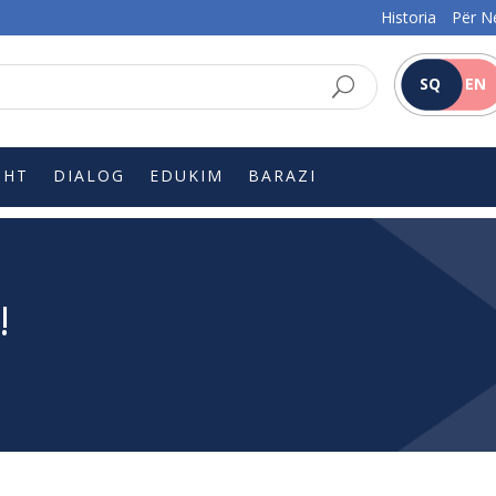
Historia
Për N
SQ
EN
SHT
DIALOG
EDUKIM
BARAZI
!