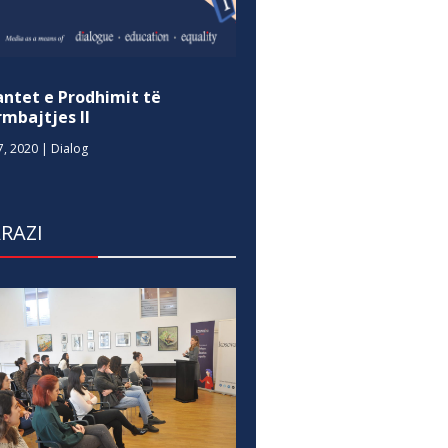
antet e Prodhimit të
mbajtjes II
7, 2020
|
Dialog
RAZI