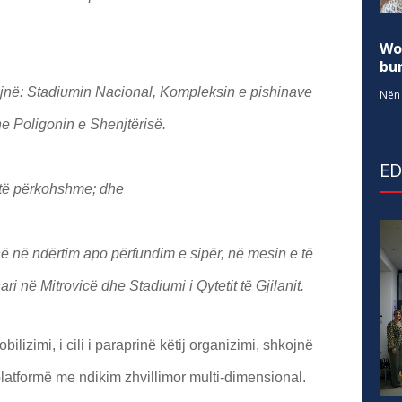
Wo
bur
jnë: Stadiumin Nacional, Kompleksin e pishinave
Nën 
he Poligonin e Shenjtërisë.
E
 të përkohshme; dhe
në në ndërtim apo përfundim e sipër, në mesin e të
 në Mitrovicë dhe Stadiumi i Qytetit të Gjilanit.
ilizimi, i cili i paraprinë këtij organizimi, shkojnë
platformë me ndikim zhvillimor multi-dimensional.