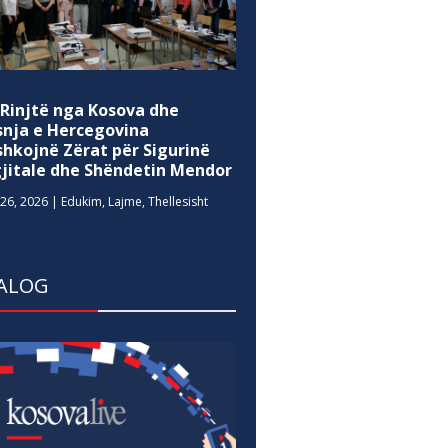
 Rinjtë nga Kosova dhe
snja e Hercegovina
shkojnë Zërat për Sigurinë
gjitale dhe Shëndetin Mendor
26, 2026
|
Edukim
,
Lajme
,
Thellesisht
ALOG