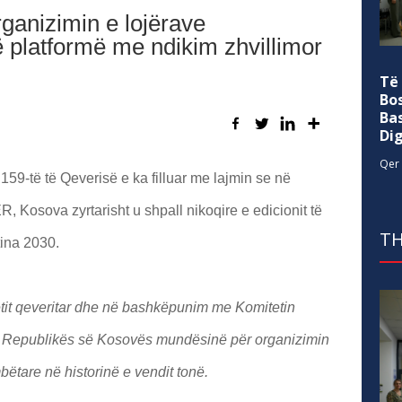
rganizimin e lojërave
 platformë me ndikim zhvillimor
Të
Bo
Ba
Di
Qer 
159-të të Qeverisë e ka filluar me lajmin se në
, Kosova zyrtarisht u shpall nikoqire e edicionit të
TH
tina 2030.
etit qeveritar dhe në bashkëpunim me Komitetin
lë Republikës së Kosovës mundësinë për organizimin
ëtare në historinë e vendit tonë.