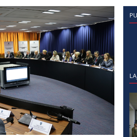
PU
LA