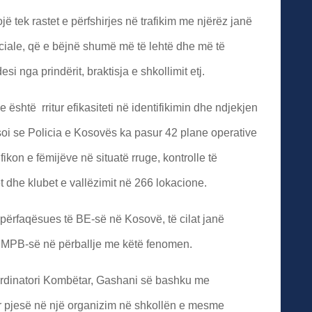
jë tek rastet e përfshirjes në trafikim me njërëz janë
ciale, që e bëjnë shumë më të lehtë dhe më të
 nga prindërit, braktisja e shkollimit etj.
 është rritur efikasiteti në identifikimin dhe ndjekjen
soi se Policia e Kosovës ka pasur 42 plane operative
ikon e fëmijëve në situatë rruge, kontrolle të
 dhe klubet e vallëzimit në 266 lokacione.
përfaqësues të BE-së në Kosovë, të cilat janë
 MPB-së në përballje me këtë fenomen.
ordinatori Kombëtar, Gashani së bashku me
arr pjesë në një organizim në shkollën e mesme