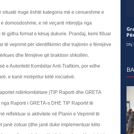
ë situatë rruge është kategoria më e cenueshme e
të e domosdoshme, e në veçanti mbrojtja nga
Gr
 të gjitha format e kësaj dukurie. Prandaj, kemi filluar
Për
Dhj 
 të veprimit për identifikimin dhe trajtimin e fëmijëve
ërkues dhe fëmijëve që braktisin shkollën.
esë e Autoritetit Kombëtar Anti-Trafikim, por edhe
BA
ë, e kanë mirëpritur këtë iniciativë.
 raportet ndërkombëtare (TIP Raporti dhe GRETA
 nga Raporti i GRETA-s DHE TIP Raportit të
ë reflektuar si aktivitete në Planin e Veprimit të
et janë zotuar (dhe janë duke implementuar këto