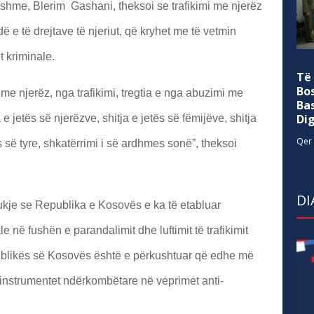
shme, Blerim Gashani, theksoi se trafikimi me njerëz
ë e të drejtave të njeriut, që kryhet me të vetmin
et kriminale.
Të
Bo
a me njerëz, nga trafikimi, tregtia e nga abuzimi me
Ba
Di
 e jetës së njerëzve, shitja e jetës së fëmijëve, shitja
Qer 
 së tyre, shkatërrimi i së ardhmes sonë”, theksoi
DI
ukje se Republika e Kosovës e ka të etabluar
le në fushën e parandalimit dhe luftimit të trafikimit
ublikës së Kosovës është e përkushtuar që edhe më
me instrumentet ndërkombëtare në veprimet anti-