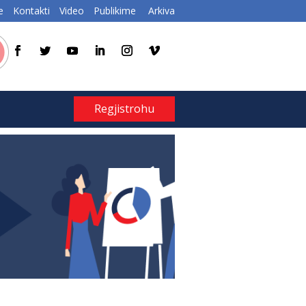
e
Kontakti
Video
Publikime
Arkiva
Regjistrohu