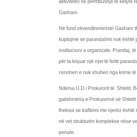
aktivitete) në përmbushje të këtyre 
Gashani.
Në fund zëvendësministri Gashani th
kuptojmë se parandalimi nuk është pë
institucioni a organizate. Prandaj,
për ta krijuar një rrjet të fortë par
cenohen e nuk shuhen nga krime të t
Ndërsa U.D i Prokurorit të Shtetit,
gatishmëria e Prokurorisë së Shtetit p
theksoi se trafikimi me njerëz ësht
në vet strukturën komplekse nëse ve
penale.