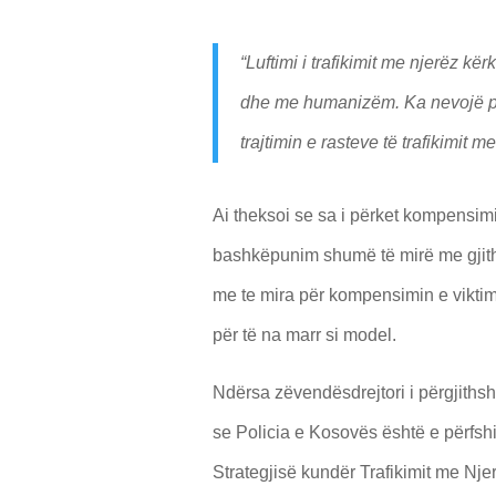
“Luftimi i trafikimit me njerëz k
dhe me humanizëm. Ka nevojë për
trajtimin e rasteve të trafikimit me
Ai theksoi se sa i përket kompensimi
bashkëpunim shumë të mirë me gjithë
me te mira për kompensimin e viktim
për të na marr si model.
Ndërsa zëvendësdrejtori i përgjiths
se Policia e Kosovës është e përfsh
Strategjisë kundër Trafikimit me Nje