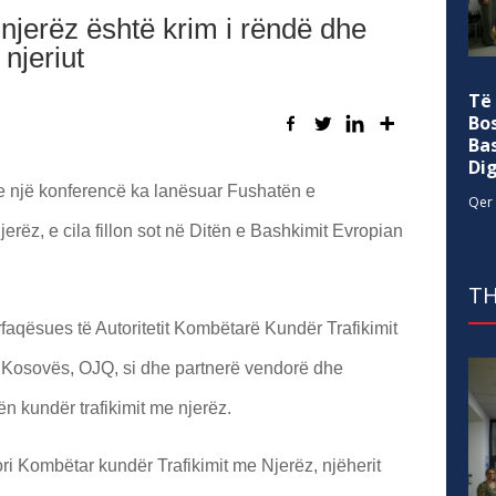
njerëz është krim i rëndë dhe
 njeriut
Të
Bo
Ba
Di
 një konferencë ka lanësuar Fushatën e
Qer 
erëz, e cila fillon sot në Ditën e Bashkimit Evropian
TH
aqësues të Autoritetit Kombëtarë Kundër Trafikimit
 Kosovës, OJQ, si dhe partnerë vendorë dhe
n kundër trafikimit me njerëz.
ri Kombëtar kundër Trafikimit me Njerëz, njëherit