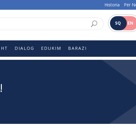
Historia
Për N
SQ
EN
SHT
DIALOG
EDUKIM
BARAZI
!