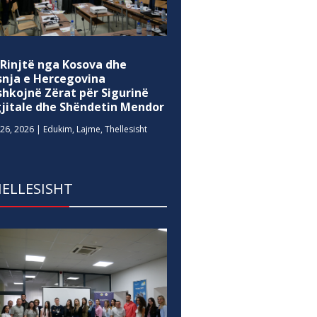
 Rinjtë nga Kosova dhe
snja e Hercegovina
shkojnë Zërat për Sigurinë
gjitale dhe Shëndetin Mendor
26, 2026
|
Edukim
,
Lajme
,
Thellesisht
ELLESISHT