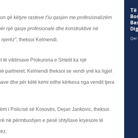
Të
Bo
ërkon që këtyre rasteve t’iu qasjen me profesionalizëm
Ba
Di
 një qasje profesionale dhe konstruktive në
Qer 
 njerëz”,
theksoi Kelmendi.
t të viktimave Prokuroria e Shtetit ka një
 partneret. Kelmendi theksoi se vendi ynë ka ligjet
ave dhe për këtë kemi edhe kërkesa nga vendit tjera
hëm i Policisë së Kosovës, Dejan Jankovic, theksoi
irë në përmbushjen e pesë shtyllave kryesore të
rëz.