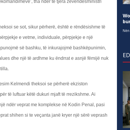
rekomandimeve’, tha ndër të tjera zëvendësministri
Wo
bur
eksoi se sot, sikur përherë, është e rëndësishme të
Nën 
rpjekje e vetme, individuale, përpjekje e një
 të punojmë së bashku, të inkurajojmë bashkëpunimin,
E
andalues dhe një të ardhme ku ëndrrat e asnjë fëmijë nuk
illa.
 Besim Kelmendi theksoi se përherë ekziston
ër të luftuar këtë dukuri mjaft të rrezikshme. Ai
ë një ndër veprat me komplekse në Kodin Penal, pasi
prat shihen si te veçanta janë kryer një sërë veprash