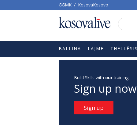
GGMK
/
KosovaKosovo
BALLINA
LAJME
THELLËSI
Build Skills with
our
trainings
Sign up now
Sign up