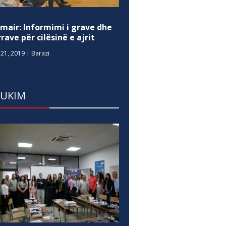
mair: Informimi i grave dhe
rave për cilësinë e ajrit
21, 2019
|
Barazi
DUKIM