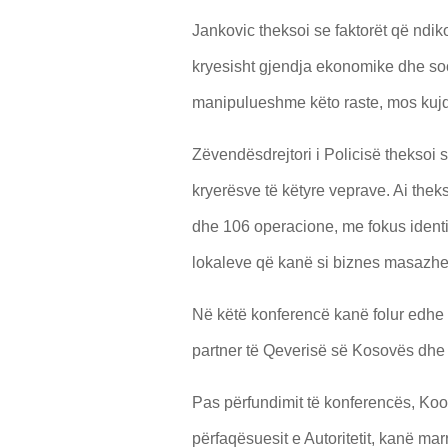
Jankovic theksoi se faktorët që ndiko
kryesisht gjendja ekonomike dhe so
manipulueshme këto raste, mos kujdesi
Zëvendësdrejtori i Policisë theksoi se
kryerësve të këtyre veprave. Ai thek
dhe 106 operacione, me fokus identif
lokaleve që kanë si biznes masazhet
Në këtë konferencë kanë folur edhe 
partner të Qeverisë së Kosovës dhe
Pas përfundimit të konferencës, Ko
përfaqësuesit e Autoritetit, kanë m