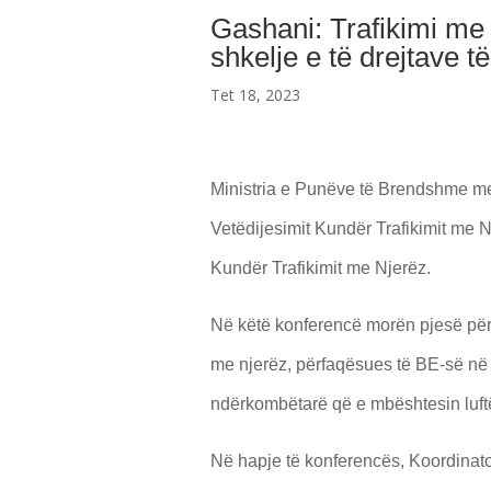
Gashani: Trafikimi me 
shkelje e të drejtave të
Tet 18, 2023
Ministria e Punëve të Brendshme me
Vetëdijesimit Kundër Trafikimit me Nj
Kundër Trafikimit me Njerëz.
Në këtë konferencë morën pjesë përf
me njerëz, përfaqësues të BE-së në
ndërkombëtarë që e mbështesin luftë
Në hapje të konferencës, Koordinato