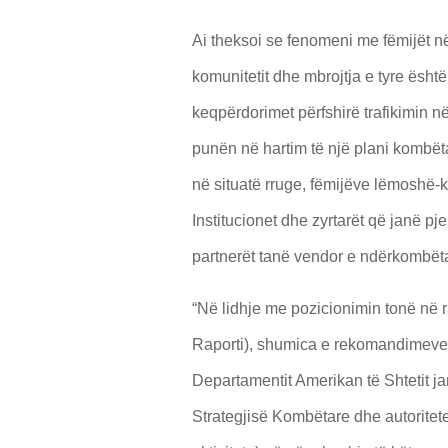
Ai theksoi se fenomeni me fëmijët n
komunitetit dhe mbrojtja e tyre ësh
keqpërdorimet përfshirë trafikimin në
punën në hartim të një plani kombëtar
në situatë rruge, fëmijëve lëmoshë-k
Institucionet dhe zyrtarët që janë pj
partnerët tanë vendor e ndërkombëtar
“Në lidhje me pozicionimin tonë në
Raporti), shumica e rekomandimeve
Departamentit Amerikan të Shtetit jan
Strategjisë Kombëtare dhe autoritet