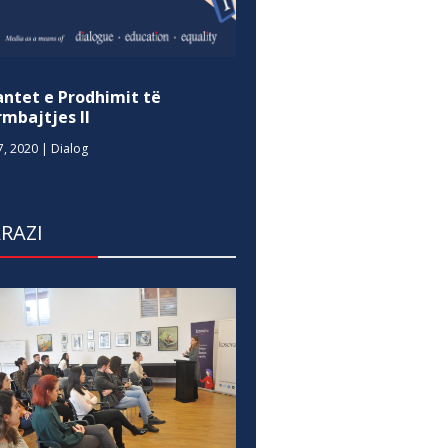
antet e Prodhimit të
mbajtjes II
7, 2020
|
Dialog
RAZI