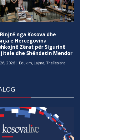
 Rinjtë nga Kosova dhe
snja e Hercegovina
shkojnë Zërat për Sigurinë
gjitale dhe Shëndetin Mendor
26, 2026
|
Edukim
,
Lajme
,
Thellesisht
ALOG