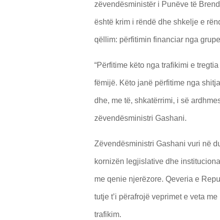
zëvendësministër i Punëve të Brend
është krim i rëndë dhe shkelje e rënd
qëllim: përfitimin financiar nga grup
“Përfitime këto nga trafikimi e tregti
fëmijë. Këto janë përfitime nga shitja
dhe, me të, shkatërrimi, i së ardhmes
zëvendësministri Gashani.
Zëvendësministri Gashani vuri në d
kornizën legjislative dhe instituciona
me qenie njerëzore. Qeveria e Rep
tutje t’i përafrojë veprimet e veta 
trafikim.