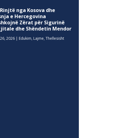
 Rinjtë nga Kosova dhe
snja e Hercegovina
shkojnë Zërat për Sigurinë
gjitale dhe Shëndetin Mendor
26, 2026
|
Edukim
,
Lajme
,
Thellesisht