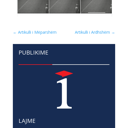
←
Artikulli i Mëparshëm
Artikulli i Ardhshëm
→
PUBLIKIME
LAJME