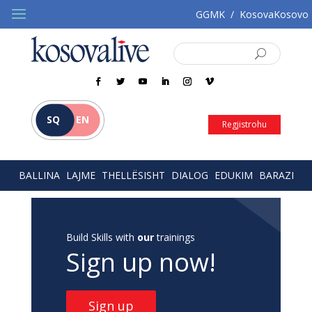
GGMK
/
KosovaKosovo
SQ
EN
Regjistrohu
BALLINA
LAJME
THELLËSISHT
DIALOG
EDUKIM
BARAZI
Build Skills with
our
trainings
Sign up now!
Sign up