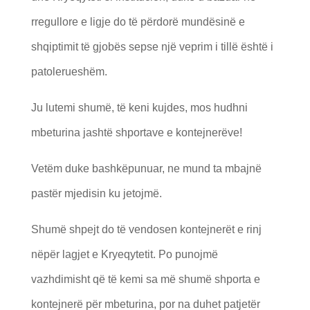
rregullore e ligje do të përdorë mundësinë e
shqiptimit të gjobës sepse një veprim i tillë është i
patolerueshëm.
Ju lutemi shumë, të keni kujdes, mos hudhni
mbeturina jashtë shportave e kontejnerëve!
Vetëm duke bashkëpunuar, ne mund ta mbajnë
pastër mjedisin ku jetojmë.
Shumë shpejt do të vendosen kontejnerët e rinj
nëpër lagjet e Kryeqytetit. Po punojmë
vazhdimisht që të kemi sa më shumë shporta e
kontejnerë për mbeturina, por na duhet patjetër