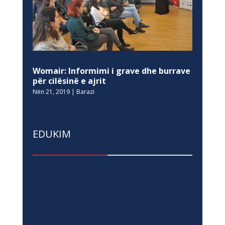
Womair: Informimi i grave dhe burrave
për cilësinë e ajrit
Nën 21, 2019
|
Barazi
EDUKIM