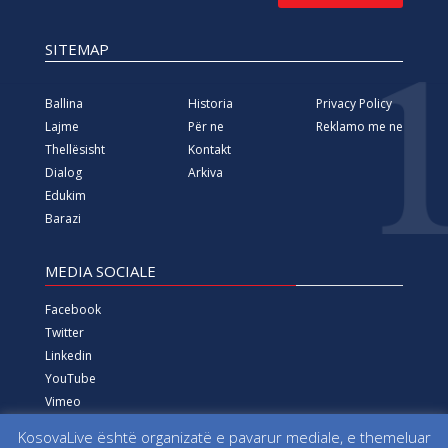
SITEMAP
Ballina
Historia
Privacy Policy
Lajme
Për ne
Reklamo me ne
Thellësisht
Kontakt
Dialog
Arkiva
Edukim
Barazi
MEDIA SOCIALE
Facebook
Twitter
Linkedin
YouTube
Vimeo
Instagram
KosovaLive është organizatë e pavarur mediale, e themeluar