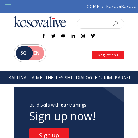
GGMK
/
KosovaKosovo
SQ
EN
Regjistrohu
BALLINA
LAJME
THELLËSISHT
DIALOG
EDUKIM
BARAZI
Build Skills with
our
trainings
Sign up now!
Sign up