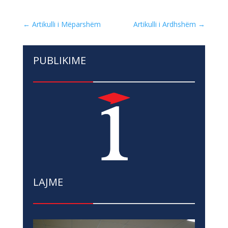
←
Artikulli i Mëparshëm
Artikulli i Ardhshëm
→
PUBLIKIME
LAJME