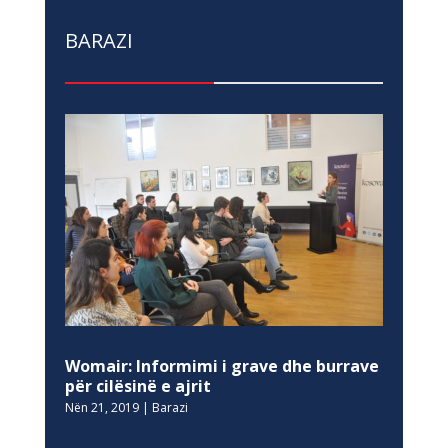
BARAZI
Womair: Informimi i grave dhe burrave
për cilësinë e ajrit
Nën 21, 2019
|
Barazi