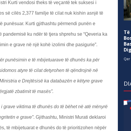
tri Kurti vendosi theks të veçantë tek suksesi i
 së cilës 2,377 familje të cilat nuk kishin asnjë të
ë punësuar. Kurti gjithashtu përmendi punën e
Të
ë pandemisë ku ndër të tjera shprehu se “Qeveria ka
Bo
Ba
in e grave në një kohë izolimi dhe pasigurie”.
Di
Qer 
ër punësimin e të mbijetuarave të dhunës ka për
sidomos atyre të cilat detyrohen të qëndrojnë në
nistria e Drejtësisë ka databazën e këtyre grave
DI
rgjatë zbatimit të masës”.
 i grave viktima të dhunës do të bëhet në atë mënyrë
egritetin e grave”
. Gjithashtu, Ministri Murati deklaroi
ës, të mbijetuarat e dhunës do të prioritizohen nëpër