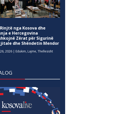
 Rinjtë nga Kosova dhe
snja e Hercegovina
shkojnë Zërat për Sigurinë
gjitale dhe Shëndetin Mendor
26, 2026
|
Edukim
,
Lajme
,
Thellesisht
ALOG