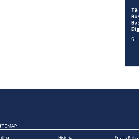
Të
Bo
Ba
Di
Qer 
SITEMAP
allina
Historia
Privacy Policy