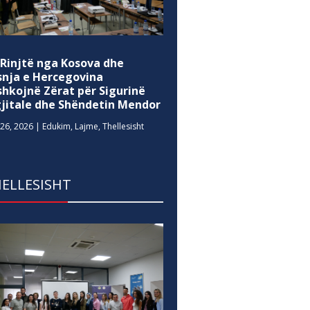
 Rinjtë nga Kosova dhe
snja e Hercegovina
shkojnë Zërat për Sigurinë
gjitale dhe Shëndetin Mendor
26, 2026
|
Edukim
,
Lajme
,
Thellesisht
ELLESISHT