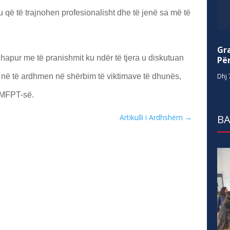
u që të trajnohen profesionalisht dhe të jenë sa më të
Gr
hapur me të pranishmit ku ndër të tjera u diskutuan
Për
Dhj 
en në të ardhmen në shërbim të viktimave të dhunës,
 MFPT-së.
BA
Artikulli i Ardhshëm
→