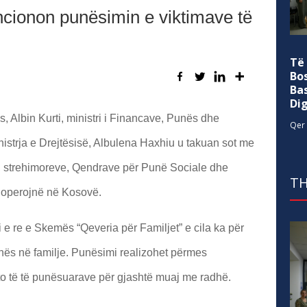
cionon punësimin e viktimave të
Të
Bo
Ba
Di
, Albin Kurti, ministri i Financave, Punës dhe
Qer 
istrja e Drejtësisë, Albulena Haxhiu u takuan sot me
, strehimoreve, Qendrave për Punë Sociale dhe
TH
t operojnë në Kosovë.
 e re e Skemës “Qeveria për Familjet” e cila ka për
nës në familje. Punësimi realizohet përmes
to të të punësuarave për gjashtë muaj me radhë.