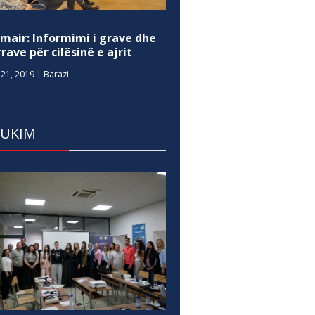
mair: Informimi i grave dhe
rave për cilësinë e ajrit
21, 2019
|
Barazi
DUKIM