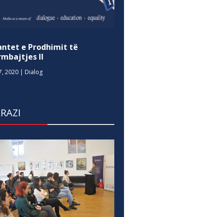
antet e Prodhimit të
mbajtjes II
7, 2020
|
Dialog
RAZI