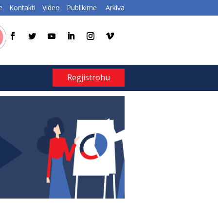
e
Kontakti
Video
Publikime
Arkiva
Regjistrohu