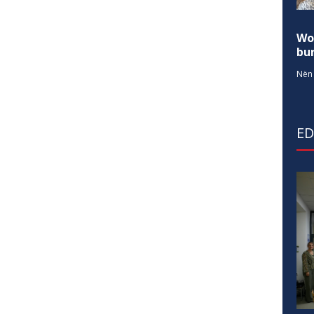
Wo
bur
Nën 
E