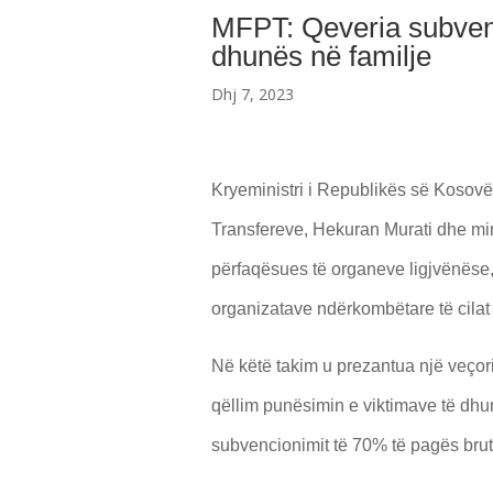
MFPT: Qeveria subven
dhunës në familje
Dhj 7, 2023
Kryeministri i Republikës së Kosovës
Transfereve, Hekuran Murati dhe min
përfaqësues të organeve ligjvënëse
organizatave ndërkombëtare të cila
Në këtë takim u prezantua një veçori
qëllim punësimin e viktimave të dhu
subvencionimit të 70% të pagës bru