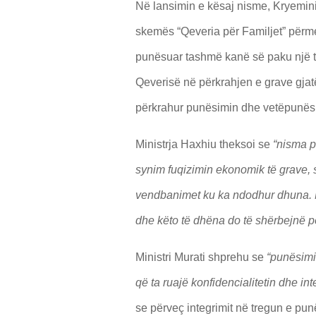
Në lansimin e kësaj nisme, Kryeminis
skemës “Qeveria për Familjet” përmes
punësuar tashmë kanë së paku një t
Qeverisë në përkrahjen e grave gjat
përkrahur punësimin dhe vetëpunësim
Ministrja Haxhiu theksoi se
“nisma p
synim fuqizimin ekonomik të grave, 
vendbanimet ku ka ndodhur dhuna. Mi
dhe këto të dhëna do të shërbejnë pë
Ministri Murati shprehu se
“punësimi
që ta ruajë konfidencialitetin dhe int
se përveç integrimit në tregun e pun