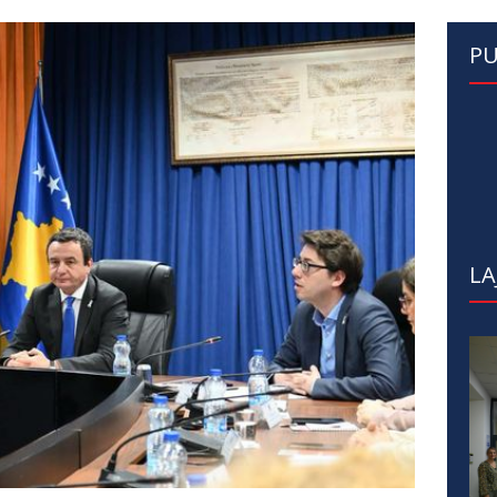
PU
LA