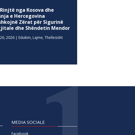
 Rinjtë nga Kosova dhe
snja e Hercegovina
shkojnë Zërat për Sigurinë
gjitale dhe Shëndetin Mendor
26, 2026
|
Edukim
,
Lajme
,
Thellesisht
MEDIA SOCIALE
Facebook