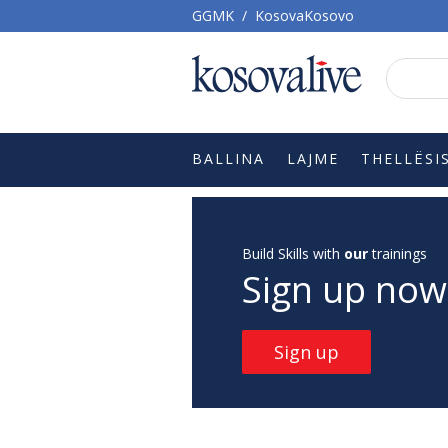
GGMK
/
KosovaKosovo
BALLINA
LAJME
THELLËSI
Build Skills with
our
trainings
Sign up now
Sign up