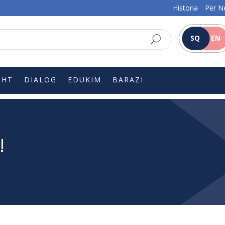
Historia
Për N
SQ
EN
SHT
DIALOG
EDUKIM
BARAZI
!