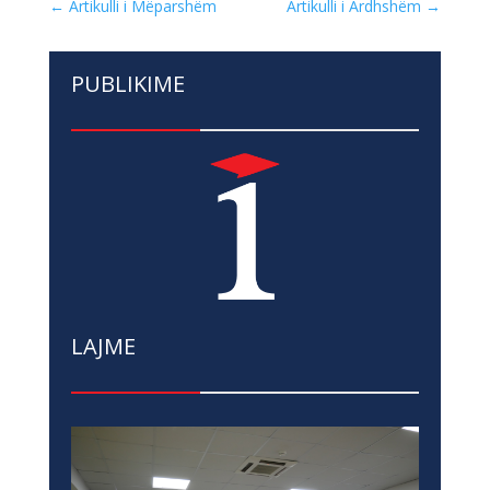
←
Artikulli i Mëparshëm
Artikulli i Ardhshëm
→
PUBLIKIME
LAJME