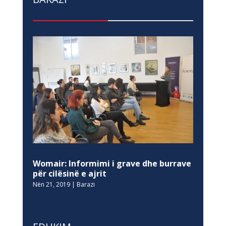
Womair: Informimi i grave dhe burrave
për cilësinë e ajrit
Nën 21, 2019
|
Barazi