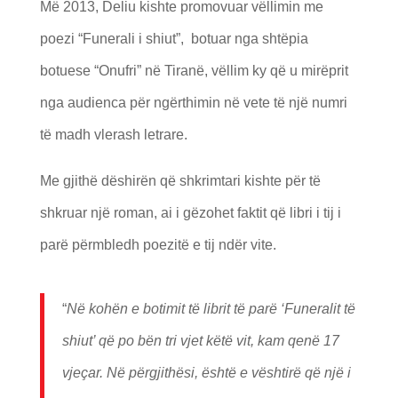
Më 2013, Deliu kishte promovuar vëllimin me
poezi “Funerali i shiut”, botuar nga shtëpia
botuese “Onufri” në Tiranë, vëllim ky që u mirëprit
nga audienca për ngërthimin në vete të një numri
të madh vlerash letrare.
Me gjithë dëshirën që shkrimtari kishte për të
shkruar një roman, ai i gëzohet faktit që libri i tij i
parë përmbledh poezitë e tij ndër vite.
“
Në kohën e botimit të librit të parë ‘Funeralit të
shiut’ që po bën tri vjet këtë vit, kam qenë 17
vjeçar. Në përgjithësi, është e vështirë që një i