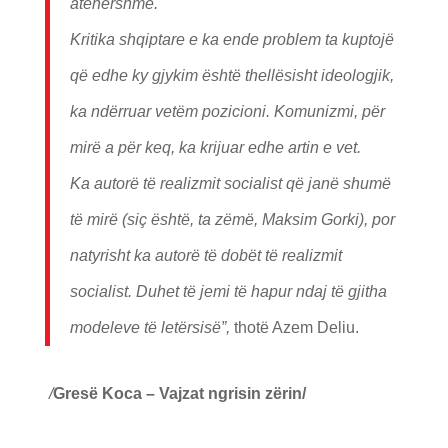
atëhershme.
Kritika shqiptare e ka ende problem ta kuptojë
që edhe ky gjykim është thellësisht ideologjik,
ka ndërruar vetëm pozicioni. Komunizmi, për
mirë a për keq, ka krijuar edhe artin e vet.
Ka autorë të realizmit socialist që janë shumë
të mirë (siç është, ta zëmë, Maksim Gorki), por
natyrisht ka autorë të dobët të realizmit
socialist. Duhet të jemi të hapur ndaj të gjitha
modeleve të letërsisë”,
thotë Azem Deliu.
/
Gresë Koca – Vajzat ngrisin zërin/