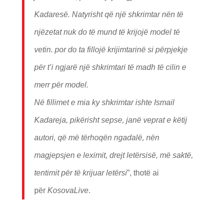
Kadaresë. Natyrisht që një shkrimtar nën të
njëzetat nuk do të mund të krijojë model të
vetin. por do ta fillojë krijimtarinë si përpjekje
për t’i ngjarë një shkrimtari të madh të cilin e
merr për model.
Në fillimet e mia ky shkrimtar ishte Ismail
Kadareja, pikërisht sepse, janë veprat e këtij
autori, që më tërhoqën ngadalë, nën
magjepsjen e leximit, drejt letërsisë, më saktë,
tentimit për të krijuar letërsi
”, thotë ai
për
KosovaLive
.