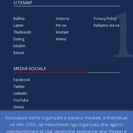
SITEMAP
Ballina
Historia
Privacy Policy
Lajme
Për ne
Reklamo me ne
Thellësisht
Kontakt
Dialog
Arkiva
Edukim
Barazi
MEDIA SOCIALE
Facebook
Twitter
Linkedin
YouTube
Vimeo
Instagram
KosovaLive është organizatë e pavarur mediale, e themeluar
në vitin 2000, që mbështetet nga organizata dhe agjenci
Të gjitha të drejtat e rezervuara që nga viti 2000 Fondacioni
ndërkombëtare të cilat vlerësojnë gazetarinë dhe shtypin e