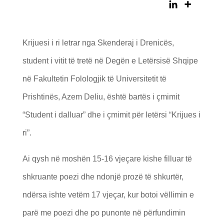
Krijuesi i ri letrar nga Skenderaj i Drenicës,
student i vitit të tretë në Degën e Letërsisë Shqipe
në Fakultetin Folologjik të Universitetit të
Prishtinës, Azem Deliu, është bartës i çmimit
“Student i dalluar” dhe i çmimit për letërsi “Krijues i
ri”.
Ai qysh në moshën 15-16 vjeçare kishe filluar të
shkruante poezi dhe ndonjë prozë të shkurtër,
ndërsa ishte vetëm 17 vjeçar, kur botoi vëllimin e
parë me poezi dhe po punonte në përfundimin