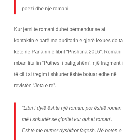
poezi dhe një romani.
Kur jemi te romani duhet përmendur se ai
kontaktin e parë me auditorin e gjerë lexues do ta
ketë në Panairin e librit “Prishtina 2016”. Romani
mban titullin “Puthësi i paligjshëm”, një fragment i
të cilit si tregim i shkurtër është botuar edhe në
revistën “Jeta e re”.
“Libri i dytë është një roman, por është roman
më i shkurtër se ç’pritet kur quhet roman’.
Është me numër dyshifror faqesh. Në botën e