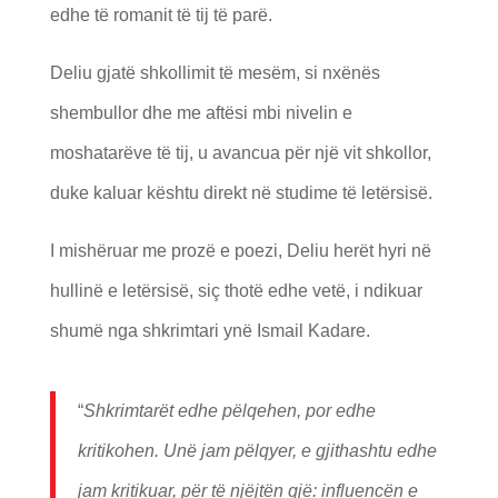
edhe të romanit të tij të parë.
Deliu gjatë shkollimit të mesëm, si nxënës
shembullor dhe me aftësi mbi nivelin e
moshatarëve të tij, u avancua për një vit shkollor,
duke kaluar kështu direkt në studime të letërsisë.
I mishëruar me prozë e poezi, Deliu herët hyri në
hullinë e letërsisë, siç thotë edhe vetë, i ndikuar
shumë nga shkrimtari ynë Ismail Kadare.
“
Shkrimtarët edhe pëlqehen, por edhe
kritikohen. Unë jam pëlqyer, e gjithashtu edhe
jam kritikuar, për të njëjtën gjë: influencën e