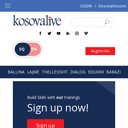
GGMK
/
KosovaKosovo
SQ
EN
Regjistrohu
BALLINA
LAJME
THELLËSISHT
DIALOG
EDUKIM
BARAZI
Build Skills with
our
trainings
Sign up now!
Sign up