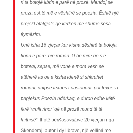
ri ta botojë librin e parë në prozë. Mendoj se
proza është më e vështirë se poezia. Është një
projekt afatgjatë që kërkon më shumë sesa
frymëzim.
Unë isha 16 vjeçar kur kisha dëshirë ta botoja
librin e parë, një roman. U bë mirë që s’e
botova, sepse, më vonë e mora vesh se
atëherë as që e kisha idenë si shkruhet
romani, anipse lexues i pasionuar, por lexues i
papjekur. Poezia ndërkaq, e duron edhe këtë
farë ‘vrulli rinor’ që në prozë mund të të
lajthisë
”, thotë për
KosovaLive
20 vjeçari nga
Skenderaj, autor i dy librave, një vëllimi me