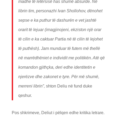
madhe të letërsisë has shumë absurde. Në
librin tim, personazhi Ivan Shollohov, dënohet
sepse e ka puthur të dashurën e vet jashtë
orarit të lejuar (imagjinojeni, ekziston një orar
të cilin e ka caktuar Partia në të cilin të lejohet
të puthësh). Jam munduar të futem më thellë
në marrëdhëniet e individit me politikën. Atë që
komandon gjithçka, deri edhe identitetin e
njerëzve dhe zakonet e tyre. Për më shumë,
merreni librin”,
shton Deliu në fund duke
qeshur.
Pos shkrimeve, Deliut i pëlqen edhe kritika letrare.