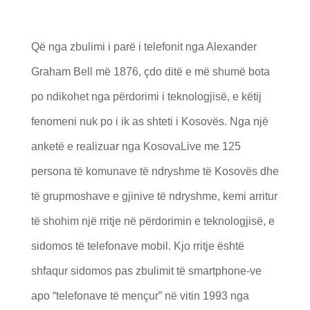
Që nga zbulimi i parë i telefonit nga Alexander
Graham Bell më 1876, çdo ditë e më shumë bota
po ndikohet nga përdorimi i teknologjisë, e këtij
fenomeni nuk po i ik as shteti i Kosovës. Nga një
anketë e realizuar nga KosovaLive me 125
persona të komunave të ndryshme të Kosovës dhe
të grupmoshave e gjinive të ndryshme, kemi arritur
të shohim një rritje në përdorimin e teknologjisë, e
sidomos të telefonave mobil. Kjo rritje është
shfaqur sidomos pas zbulimit të smartphone-ve
apo “telefonave të mençur” në vitin 1993 nga