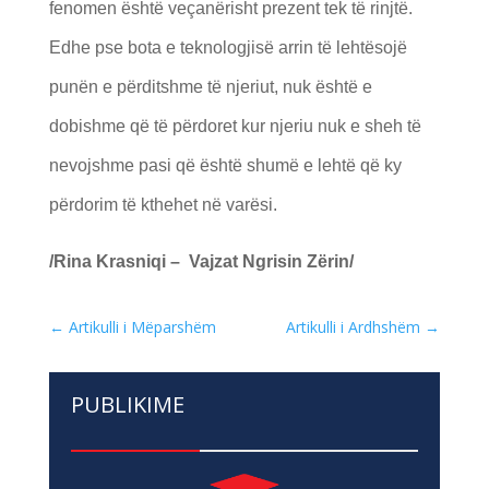
fenomen është veçanërisht prezent tek të rinjtë.
Edhe pse bota e teknologjisë arrin të lehtësojë
punën e përditshme të njeriut, nuk është e
dobishme që të përdoret kur njeriu nuk e sheh të
nevojshme pasi që është shumë e lehtë që ky
përdorim të kthehet në varësi.
/Rina Krasniqi – Vajzat Ngrisin Zërin/
←
Artikulli i Mëparshëm
Artikulli i Ardhshëm
→
PUBLIKIME