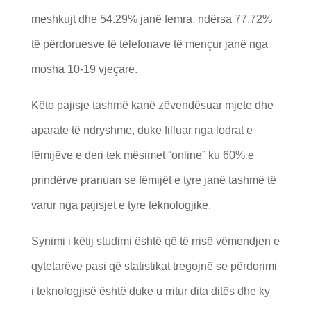
meshkujt dhe 54.29% janë femra, ndërsa 77.72%
të përdoruesve të telefonave të mençur janë nga
mosha 10-19 vjeçare.
Këto pajisje tashmë kanë zëvendësuar mjete dhe
aparate të ndryshme, duke filluar nga lodrat e
fëmijëve e deri tek mësimet “online” ku 60% e
prindërve pranuan se fëmijët e tyre janë tashmë të
varur nga pajisjet e tyre teknologjike.
Synimi i këtij studimi është që të rrisë vëmendjen e
qytetarëve pasi që statistikat tregojnë se përdorimi
i teknologjisë është duke u rritur dita ditës dhe ky