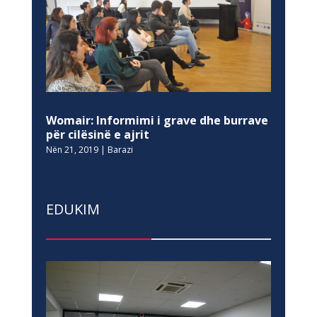
Womair: Informimi i grave dhe burrave
për cilësinë e ajrit
Nën 21, 2019
|
Barazi
EDUKIM