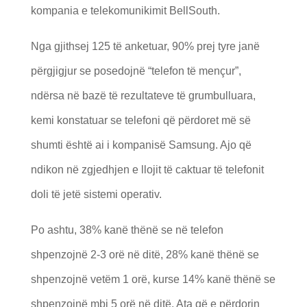
kompania e telekomunikimit BellSouth.
Nga gjithsej 125 të anketuar, 90% prej tyre janë
përgjigjur se posedojnë “telefon të mençur”,
ndërsa në bazë të rezultateve të grumbulluara,
kemi konstatuar se telefoni që përdoret më së
shumti është ai i kompanisë Samsung. Ajo që
ndikon në zgjedhjen e llojit të caktuar të telefonit
doli të jetë sistemi operativ.
Po ashtu, 38% kanë thënë se në telefon
shpenzojnë 2-3 orë në ditë, 28% kanë thënë se
shpenzojnë vetëm 1 orë, kurse 14% kanë thënë se
shpenzojnë mbi 5 orë në ditë. Ata që e përdorin