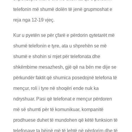
telefonin më shumë dolën të jenë grupmoshat e
reja nga 12-19 vjeç.
Kur u pyetën se për çfarë e përdorin qytetarët më
shumë telefonin e tyre, ata u shprehën se më
shumë e shohin si mjet për telefonata dhe
shkëmbime mesazhesh, gjë që na bën me dije se
përkundër faktit që shumica posedojnë telefona të
mençur, roli i tyre në shoqëri ende nuk ka
ndryshuar. Pasi që telefonat e mençur përdoren
më së shumti për të komunikuar, kompanitë
prodhuese duhet të mundohen që këtë funksion të
telefonave ta bëjnë më të lehtë në përdorim dhe të