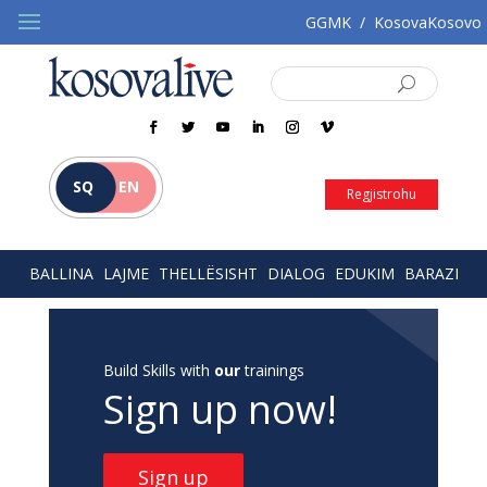
GGMK
/
KosovaKosovo
SQ
EN
Regjistrohu
BALLINA
LAJME
THELLËSISHT
DIALOG
EDUKIM
BARAZI
Build Skills with
our
trainings
Sign up now!
Sign up