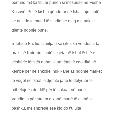
përfundimit ka filluar punën si mësuese në Fushë
Kosovë. Po të kishin qëndruar në fshat, ajo thotë
se nuk do të mund të studionte e aq më pak të
gjente ndonjë punë.
Shehide Fazliu, familja e së cilës ka vendosur ta
braktisë Kotorrin, thotë se jeta në fshat është e
vështirë: fëmijët duhet të udhëtojnë çdo ditë në
këmbë për në shkollë, nuk kanë as ndonjë market
të vogël në fshat, e djemtë janë të detyruar të
udhëtojnë çdo ditë për të shkuar në punë.
Vendimin për largim e kanë marrë të gjithë së
bashku, me shpresë see kjo do t’u ulte