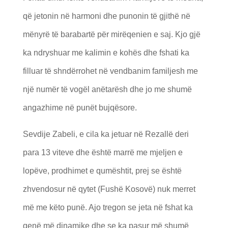
që jetonin në harmoni dhe punonin të gjithë në
mënyrë të barabartë për mirëqenien e saj. Kjo gjë
ka ndryshuar me kalimin e kohës dhe fshati ka
filluar të shndërrohet në vendbanim familjesh me
një numër të vogël anëtarësh dhe jo me shumë
angazhime në punët bujqësore.
Sevdije Zabeli, e cila ka jetuar në Rezallë deri
para 13 viteve dhe është marrë me mjeljen e
lopëve, prodhimet e qumështit, prej se është
zhvendosur në qytet (Fushë Kosovë) nuk merret
më me këto punë. Ajo tregon se jeta në fshat ka
qenë më dinamike dhe se ka pasur më shumë