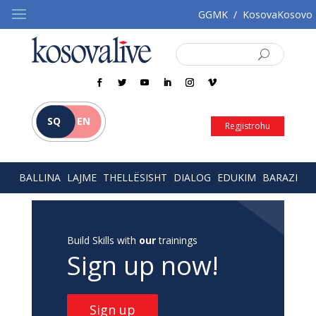
GGMK
/
KosovaKosovo
SQ
EN
Regjistrohu
BALLINA
LAJME
THELLËSISHT
DIALOG
EDUKIM
BARAZI
Build Skills with
our
trainings
Sign up now!
Sign up