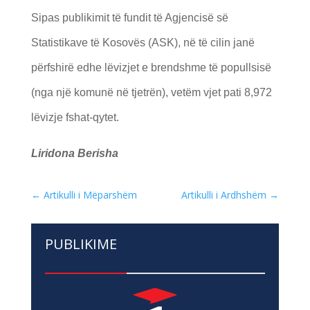
Sipas publikimit të fundit të Agjencisë së
Statistikave të Kosovës (ASK), në të cilin janë
përfshirë edhe lëvizjet e brendshme të popullsisë
(nga një komunë në tjetrën), vetëm vjet pati 8,972
lëvizje fshat-qytet.
Liridona Berisha
←
Artikulli i Mëparshëm
Artikulli i Ardhshëm
→
PUBLIKIME