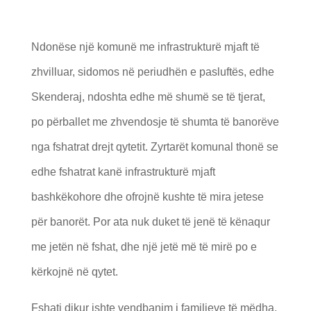
Ndonëse një komunë me infrastrukturë mjaft të
zhvilluar, sidomos në periudhën e pasluftës, edhe
Skenderaj, ndoshta edhe më shumë se të tjerat,
po përballet me zhvendosje të shumta të banorëve
nga fshatrat drejt qytetit. Zyrtarët komunal thonë se
edhe fshatrat kanë infrastrukturë mjaft
bashkëkohore dhe ofrojnë kushte të mira jetese
për banorët. Por ata nuk duket të jenë të kënaqur
me jetën në fshat, dhe një jetë më të mirë po e
kërkojnë në qytet.
Fshati dikur ishte vendbanim i familjeve të mëdha,