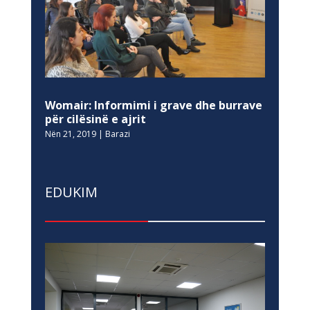
Womair: Informimi i grave dhe burrave
për cilësinë e ajrit
Nën 21, 2019
|
Barazi
EDUKIM