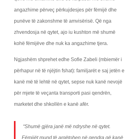
angazhime përveç përkujdesjes për fëmijë dhe
punëve të zakonshme të amvisërisë. Që nga
zhvendosja në qytet, ajo iu kushton më shumë
kohë fëmijëve dhe nuk ka angazhime tjera.
Ngjashëm shprehet edhe Sofie Zabeli (mbiemër i
përhapur në të njëjtin fshat): familjarët e saj jetën e
kanë më të lehtë në qytet, sepse nuk kanë nevojë
për mjete të veçanta transporti pasi qendrën,
marketet dhe shkollën e kanë afër.
“Shumë gjëra janë më ndryshe në qytet.
Fëmijët mund të argëtohen në qendra që kanë