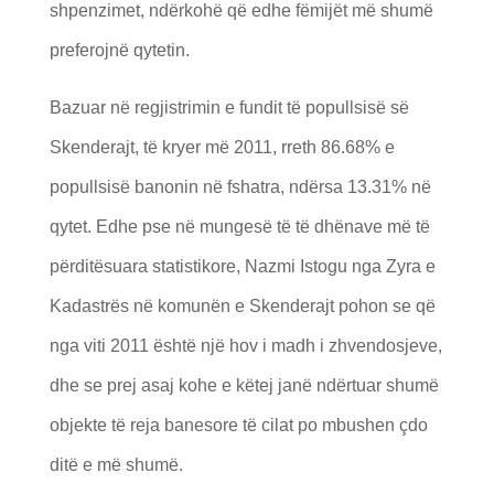
shpenzimet, ndërkohë që edhe fëmijët më shumë
preferojnë qytetin.
Bazuar në regjistrimin e fundit të popullsisë së
Skenderajt, të kryer më 2011, rreth 86.68% e
popullsisë banonin në fshatra, ndërsa 13.31% në
qytet. Edhe pse në mungesë të të dhënave më të
përditësuara statistikore, Nazmi Istogu nga Zyra e
Kadastrës në komunën e Skenderajt pohon se që
nga viti 2011 është një hov i madh i zhvendosjeve,
dhe se prej asaj kohe e këtej janë ndërtuar shumë
objekte të reja banesore të cilat po mbushen çdo
ditë e më shumë.