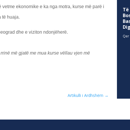
të vetme ekonomike e ka nga motra, kurse më parë i
Të
Bo
 të huaja.
Ba
Di
 Beograd dhe e viziton ndonjëherë.
Qer 
 rrinë më gjatë me mua kurse vëllau vjen më
Artikulli i Ardhshëm
→