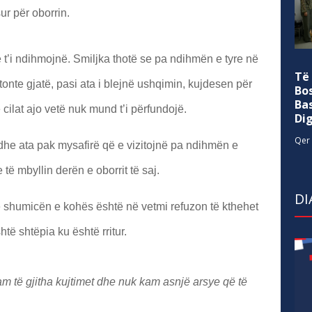
r për oborrin.
 t’i ndihmojnë. Smiljka thotë se pa ndihmën e tyre në
Të
onte gjatë, pasi ata i blejnë ushqimin, kujdesen për
Bo
Ba
 cilat ajo vetë nuk mund t’i përfundojë.
Di
Qer 
dhe ata pak mysafirë që e vizitojnë pa ndihmën e
 të mbyllin derën e oborrit të saj.
DI
e shumicën e kohës është në vetmi refuzon të kthehet
htë shtëpia ku është rritur.
am të gjitha kujtimet dhe nuk kam asnjë arsye që të