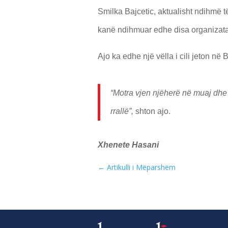
Smilka Bajcetic, aktualisht ndihmë 
kanë ndihmuar edhe disa organizata
Ajo ka edhe një vëlla i cili jeton në
“Motra vjen njëherë në muaj dhe
rrallë”,
shton ajo.
Xhenete Hasani
←
Artikulli i Mëparshëm