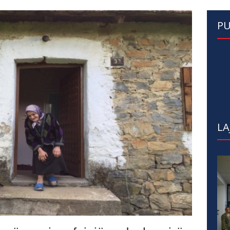
PU
LA