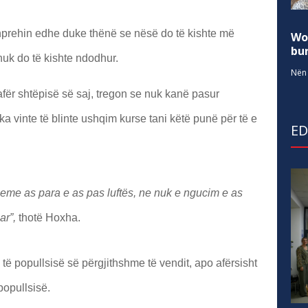
shprehin edhe duke thënë se nësë do të kishte më
Wo
bur
nuk do të kishte ndodhur.
Nën 
fër shtëpisë së saj, tregon se nuk kanë pasur
 vinte të blinte ushqim kurse tani këtë punë për të e
E
eme as para e as pas luftës, ne nuk e ngucim e as
ar”,
thotë Hoxha.
ë popullsisë së përgjithshme të vendit, apo afërsisht
popullsisë.