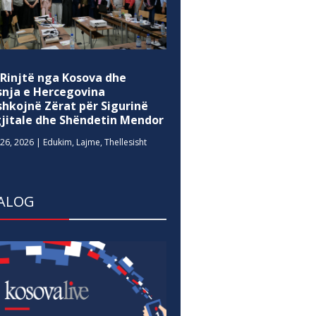
 Rinjtë nga Kosova dhe
snja e Hercegovina
shkojnë Zërat për Sigurinë
gjitale dhe Shëndetin Mendor
26, 2026
|
Edukim
,
Lajme
,
Thellesisht
ALOG