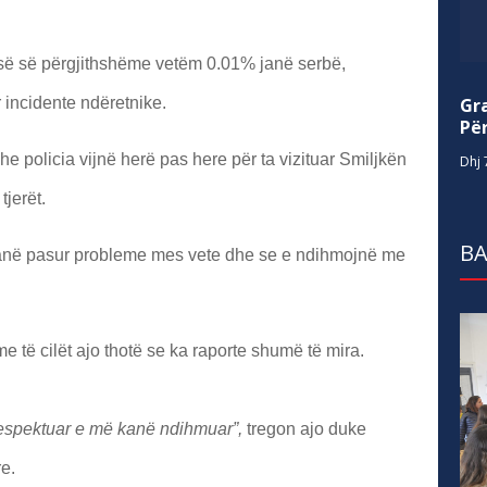
isë së përgjithshëme vetëm 0.01% janë serbë,
Gr
 incidente ndëretnike.
Për
he policia vijnë herë pas here për ta vizituar Smiljkën
Dhj 
tjerët.
BA
kanë pasur probleme mes vete dhe se e ndihmojnë me
 me të cilët ajo thotë se ka raporte shumë të mira.
respektuar e më kanë ndihmuar”,
tregon ajo duke
e.