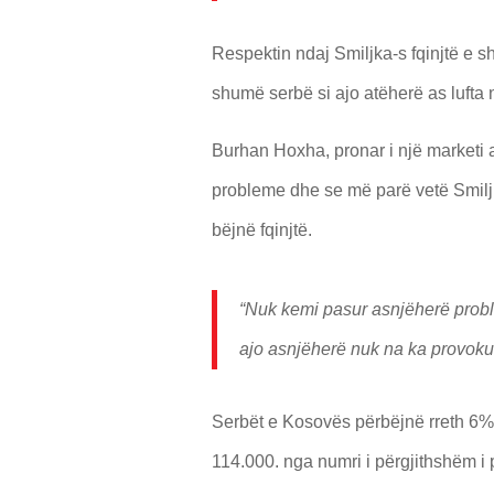
Respektin ndaj Smiljka-s fqinjtë e 
shumë serbë si ajo atëherë as lufta 
Burhan Hoxha, pronar i një marketi a
probleme dhe se më parë vetë Smiljka
bëjnë fqinjtë.
“Nuk kemi pasur asnjëherë probl
ajo asnjëherë nuk na ka provoku
Serbët e Kosovës përbëjnë rreth 6% t
114.000. nga numri i përgjithshëm i 