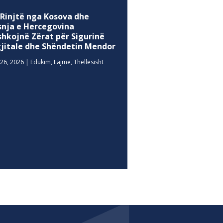
 Rinjtë nga Kosova dhe
snja e Hercegovina
shkojnë Zërat për Sigurinë
gjitale dhe Shëndetin Mendor
26, 2026
|
Edukim
,
Lajme
,
Thellesisht