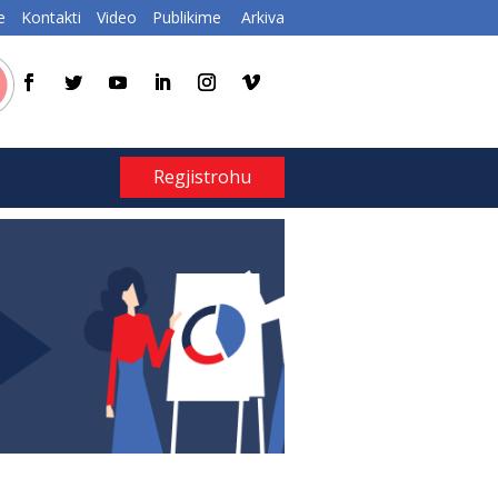
e
Kontakti
Video
Publikime
Arkiva
Regjistrohu