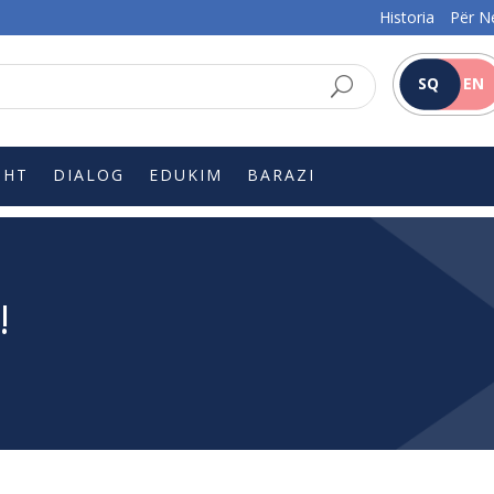
Historia
Për N
SQ
EN
SHT
DIALOG
EDUKIM
BARAZI
!