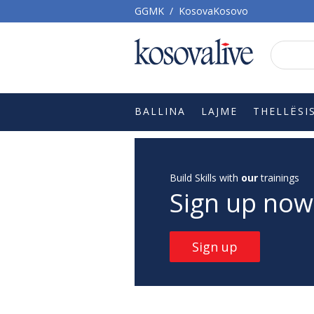
GGMK
/
KosovaKosovo
BALLINA
LAJME
THELLËSI
Build Skills with
our
trainings
Sign up now
Sign up