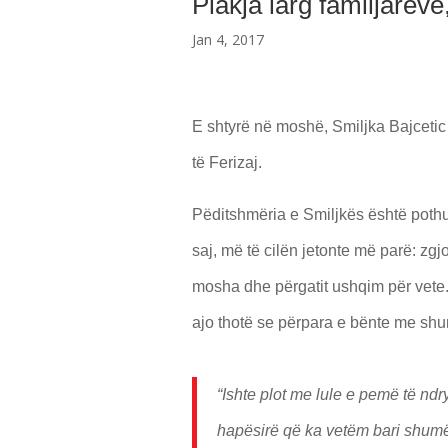
Plakja larg familjarëv
Jan 4, 2017
E shtyrë në moshë, Smiljka Bajcetic 
të Ferizaj.
Pëditshmëria e Smiljkës është pothu
saj, më të cilën jetonte më parë: zg
mosha dhe përgatit ushqim për vete. 
ajo thotë se përpara e bënte me sh
“Ishte plot me lule e pemë të nd
hapësirë që ka vetëm bari shumë t