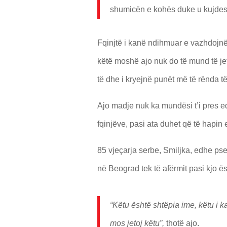
shumicën e kohës duke u kujdesu
Fqinjtë i kanë ndihmuar e vazhdojnë
këtë moshë ajo nuk do të mund të jet
të dhe i kryejnë punët më të rënda të
Ajo madje nuk ka mundësi t’i pres e
fqinjëve, pasi ata duhet që të hapin e
85 vjeçarja serbe, Smiljka, edhe ps
në Beograd tek të afërmit pasi kjo ës
“Këtu është shtëpia ime, këtu i k
mos jetoj këtu”,
thotë ajo.