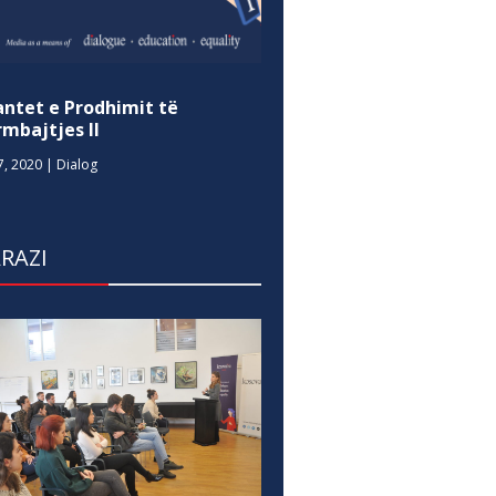
antet e Prodhimit të
mbajtjes II
7, 2020
|
Dialog
RAZI