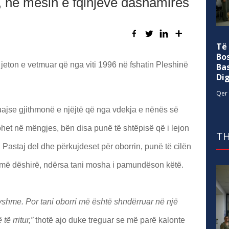
e, në mesin e fqinjëve dashamirës
Të
Bo
jeton e vetmuar që nga viti 1996 në fshatin Pleshinë
Ba
Di
Qer 
ajse gjithmonë e njëjtë që nga vdekja e nënës së
johet në mëngjes, bën disa punë të shtëpisë që i lejon
TH
Pastaj del dhe përkujdeset për oborrin, punë të cilën
umë dëshirë, ndërsa tani mosha i pamundëson këtë.
ryshme. Por tani oborri më është shndërruar në një
ë rritur,”
thotë ajo duke treguar se më parë kalonte