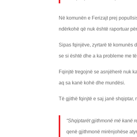
Në komunën e Ferizajt prej populls
ndërkohë që nuk është raportuar për
Sipas fqinjëve, zyrtarë të komunës d
se si është dhe a ka probleme me të 
Fqinjtë tregojnë se asnjëherë nuk 
aq sa kanë kohë dhe mundësi.
Të gjithë fqinjtë e saj janë shqiptar,
“Shqiptarët gjithmonë më kanë 
qenë gjithmonë mirënjohëse atyr