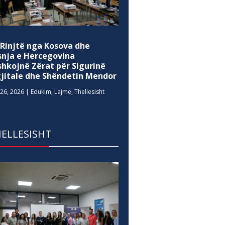
 Rinjtë nga Kosova dhe
snja e Hercegovina
shkojnë Zërat për Sigurinë
gjitale dhe Shëndetin Mendor
26, 2026
|
Edukim
,
Lajme
,
Thellesisht
ELLESISHT