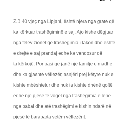
Z.B 40 vjeç nga Lipjani, është njëra nga gratë që
ka kërkuar trashëgiminë e saj. Ajo kishe dëgjuar
nga televizionet që trashëgimia i takon dhe është
e drejtë e saj prandaj edhe ka vendosur që
ta kërkojë. Por pasi që janë një familje e madhe
dhe ka gjashtë vëllezër, asnjëri prej këtyre nuk e
kishte mbështetur dhe nuk ia kishte dhënë qoftë
edhe një pjesë të vogël nga trashëgimia e lënë
nga babai dhe atë trashëgimi e kishin ndarë në
pjesë të barabarta vetëm vëllezërit.