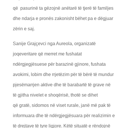
që pasurinë ta gëzojnë anëtarë të tjerë të familjes
dhe ndarja e pronës zakonisht bëhet pa e dëgjuar
zërin e saj.
Sanije Grajçevci nga Aureola, organizatë
joqeveritare që merret me fushatat
ndërgjegjësuese për barazinë gjinore, fushata
avokimi, lobim dhe rrjetëzim për të bërë të mundur
pjesëmarrjen aktive dhe të barabartë të grave në
të gjitha nivelet e shoqërisë, thotë se dihet
që gratë, sidomos në viset rurale, janë më pak të
informuara dhe të ndërgjegjësuara për realizimin e
të drejtave të tyre ligjore. Këtë situatë e rëndojnë