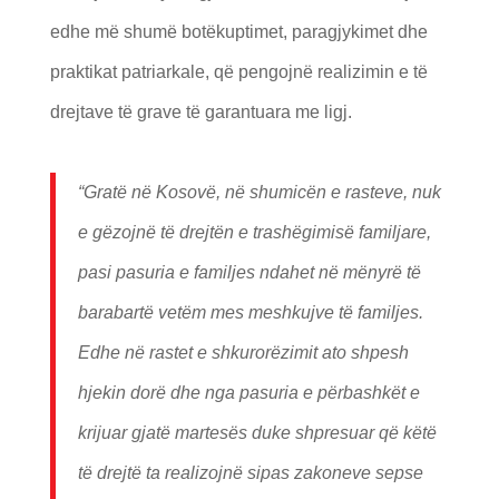
edhe më shumë botëkuptimet, paragjykimet dhe
praktikat patriarkale, që pengojnë realizimin e të
drejtave të grave të garantuara me ligj.
“Gratë në Kosovë, në shumicën e rasteve, nuk
e gëzojnë të drejtën e trashëgimisë familjare,
pasi pasuria e familjes ndahet në mënyrë të
barabartë vetëm mes meshkujve të familjes.
Edhe në rastet e shkurorëzimit ato shpesh
hjekin dorë dhe nga pasuria e përbashkët e
krijuar gjatë martesës duke shpresuar që këtë
të drejtë ta realizojnë sipas zakoneve sepse