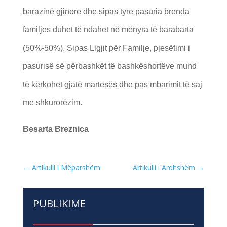
barazinë gjinore dhe sipas tyre pasuria brenda
familjes duhet të ndahet në mënyra të barabarta
(50%-50%). Sipas Ligjit për Familje, pjesëtimi i
pasurisë së përbashkët të bashkëshortëve mund
të kërkohet gjatë martesës dhe pas mbarimit të saj
me shkurorëzim.
Besarta Breznica
←
Artikulli i Mëparshëm
Artikulli i Ardhshëm
→
PUBLIKIME