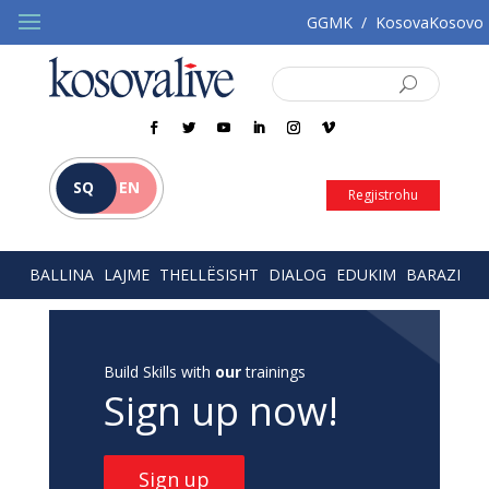
GGMK
/
KosovaKosovo
SQ
EN
Regjistrohu
BALLINA
LAJME
THELLËSISHT
DIALOG
EDUKIM
BARAZI
Build Skills with
our
trainings
Sign up now!
Sign up