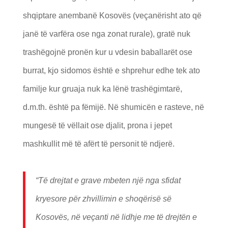
shqiptare anembanë Kosovës (veçanërisht ato që
janë të varfëra ose nga zonat rurale), gratë nuk
trashëgojnë pronën kur u vdesin baballarët ose
burrat, kjo sidomos është e shprehur edhe tek ato
familje kur gruaja nuk ka lënë trashëgimtarë,
d.m.th. është pa fëmijë. Në shumicën e rasteve, në
mungesë të vëllait ose djalit, prona i jepet
mashkullit më të afërt të personit të ndjerë.
“Të drejtat e grave mbeten një nga sfidat
kryesore për zhvillimin e shoqërisë së
Kosovës, në veçanti në lidhje me të drejtën e