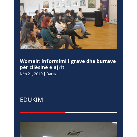
Womair: Informimi i grave dhe burrave
për cilësinë e ajrit
Nën 21, 2019
|
Barazi
EDUKIM