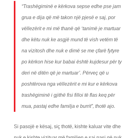
“Trashëgiminë e kërkova sepse edhe pse jam
grua e dija që më takon një pjesë e saj, por
vëllezërit e mi më thanë që ‘tanimë je martuar
dhe këtu nuk ke asgjë mund të vish vetëm të
na vizitosh dhe nuk e dimë se me çfarë fytyre
po kërkon hise kur babai është kujdesur për ty
deri në ditën që je martuar’. Përveç që u
poshtërova nga vëllezërit e mi kur e kërkova
trashëgiminë i gjithë fisi filloi të flas keq për
mua, pastaj edhe familja e burrit”, thotë ajo.
Si pasojë e kësaj, siç thotë, kishte kaluar vite dhe
nuk e kishte vizituar më familjen e saj pasi që nuk