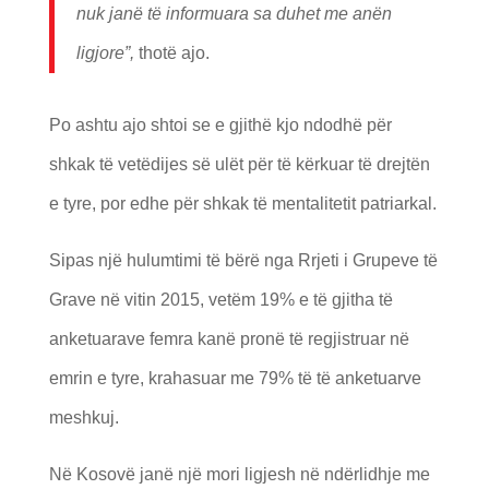
nuk janë të informuara sa duhet me anën
ligjore”,
thotë ajo.
Po ashtu ajo shtoi se e gjithë kjo ndodhë për
shkak të vetëdijes së ulët për të kërkuar të drejtën
e tyre, por edhe për shkak të mentalitetit patriarkal.
Sipas një hulumtimi të bërë nga Rrjeti i Grupeve të
Grave në vitin 2015, vetëm 19% e të gjitha të
anketuarave femra kanë pronë të regjistruar në
emrin e tyre, krahasuar me 79% të të anketuarve
meshkuj.
Në Kosovë janë një mori ligjesh në ndërlidhje me