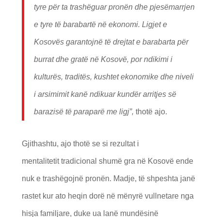
tyre për ta trashëguar pronën dhe pjesëmarrjen
e tyre të barabartë në ekonomi. Ligjet e
Kosovës garantojnë të drejtat e barabarta për
burrat dhe gratë në Kosovë, por ndikimi i
kulturës, traditës, kushtet ekonomike dhe niveli
i arsimimit kanë ndikuar kundër arritjes së
barazisë të paraparë me ligj”,
thotë ajo.
Gjithashtu, ajo thotë se si rezultat i
mentalitetit tradicional shumë gra në Kosovë ende
nuk e trashëgojnë pronën. Madje, të shpeshta janë
rastet kur ato heqin dorë në mënyrë vullnetare nga
hisja familjare, duke ua lanë mundësinë