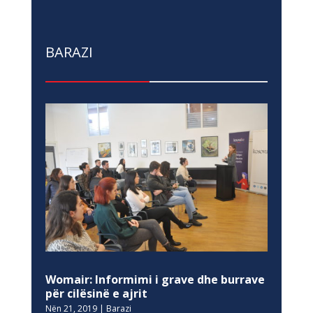
BARAZI
Womair: Informimi i grave dhe burrave
për cilësinë e ajrit
Nën 21, 2019
|
Barazi