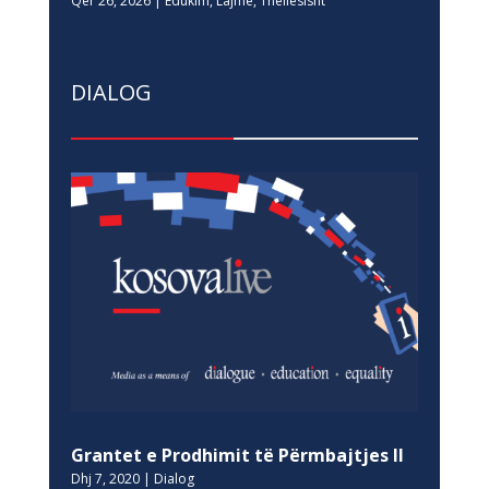
Qer 26, 2026
|
Edukim
,
Lajme
,
Thellesisht
DIALOG
Grantet e Prodhimit të Përmbajtjes II
Dhj 7, 2020
|
Dialog