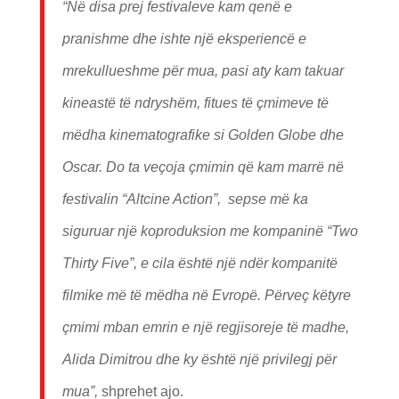
“Në disa prej festivaleve kam qenë e
pranishme dhe ishte një eksperiencë e
mrekullueshme për mua, pasi aty kam takuar
kineastë të ndryshëm, fitues të çmimeve të
mëdha kinematografike si Golden Globe dhe
Oscar. Do ta veçoja çmimin që kam marrë në
festivalin “Altcine Action”, sepse më ka
siguruar një koproduksion me kompaninë “Two
Thirty Five”, e cila është një ndër kompanitë
filmike më të mëdha në Evropë. Përveç këtyre
çmimi mban emrin e një regjisoreje të madhe,
Alida Dimitrou dhe ky është një privilegj për
mua”,
shprehet ajo.