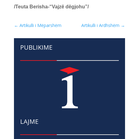
/Teuta Berisha-“Vajzë dëgjohu”/
←
Artikulli i Mëparshëm
Artikulli i Ardhshëm
→
PUBLIKIME
LAJME