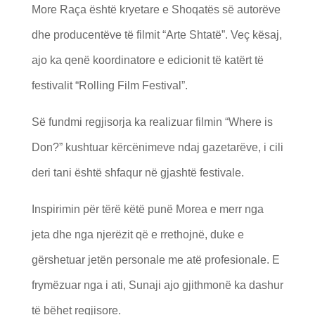
More Raça është kryetare e Shoqatës së autorëve
dhe producentëve të filmit “Arte Shtatë”. Veç kësaj,
ajo ka qenë koordinatore e edicionit të katërt të
festivalit “Rolling Film Festival”.
Së fundmi regjisorja ka realizuar filmin “Where is
Don?” kushtuar kërcënimeve ndaj gazetarëve, i cili
deri tani është shfaqur në gjashtë festivale.
Inspirimin për tërë këtë punë Morea e merr nga
jeta dhe nga njerëzit që e rrethojnë, duke e
gërshetuar jetën personale me atë profesionale. E
frymëzuar nga i ati, Sunaji ajo gjithmonë ka dashur
të bëhet regjisore.