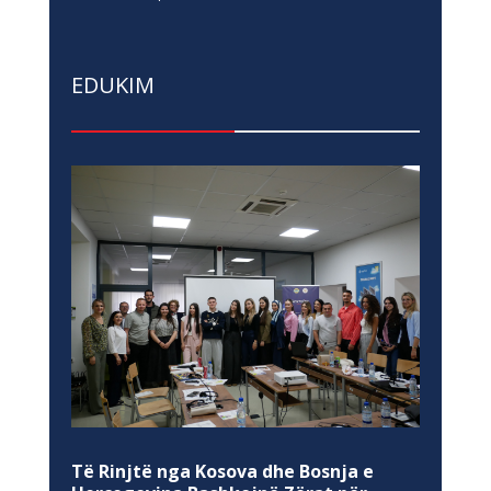
EDUKIM
Të Rinjtë nga Kosova dhe Bosnja e