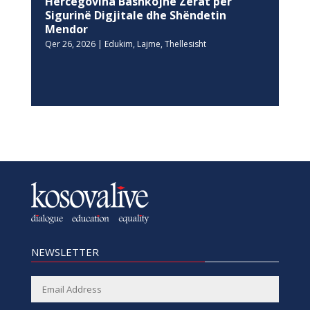
Hercegovina Bashkojnë Zërat për
Sigurinë Digjitale dhe Shëndetin
Mendor
Qer 26, 2026
|
Edukim
,
Lajme
,
Thellesisht
NEWSLETTER