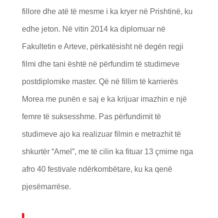
fillore dhe atë të mesme i ka kryer në Prishtinë, ku
edhe jeton. Në vitin 2014 ka diplomuar në
Fakultetin e Arteve, përkatësisht në degën regji
filmi dhe tani është në përfundim të studimeve
postdiplomike master. Që në fillim të karrierës
Morea me punën e saj e ka krijuar imazhin e një
femre të suksesshme. Pas përfundimit të
studimeve ajo ka realizuar filmin e metrazhit të
shkurtër “Amel”, me të cilin ka fituar 13 çmime nga
afro 40 festivale ndërkombëtare, ku ka qenë
pjesëmarrëse.