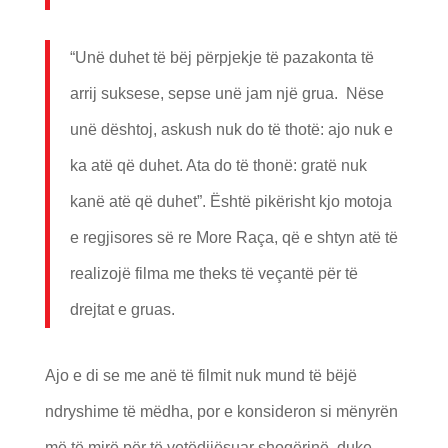
“Unë duhet të bëj përpjekje të pazakonta të
arrij suksese, sepse unë jam një grua. Nëse
unë dështoj, askush nuk do të thotë: ajo nuk e
ka atë që duhet. Ata do të thonë: gratë nuk
kanë atë që duhet”. Është pikërisht kjo motoja
e regjisores së re More Raça, që e shtyn atë të
realizojë filma me theks të veçantë për të
drejtat e gruas.
Ajo e di se me anë të filmit nuk mund të bëjë
ndryshime të mëdha, por e konsideron si mënyrën
më të mirë për të vetëdijësuar shoqërinë, duke