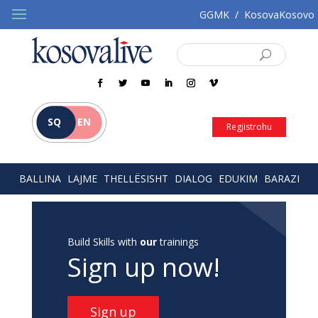
GGMK
/
KosovaKosovo
SQ
EN
Regjistrohu
BALLINA
LAJME
THELLËSISHT
DIALOG
EDUKIM
BARAZI
Build Skills with
our
trainings
Sign up now!
Sign up