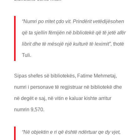
“Numri po rritet
ç
do vit. Prind
ërit vet
ëdijësohen
q
ë ta sjellin f
ëmij
ën n
ë bibliotek
ë
q
ë t
ë jet
ë af
ë
r
librit dhe t
ë m
ësoj
ë nj
ë kultur
ë t
ë
leximit”,
thotë
Tuli.
Sipas shefes së bibliotekës, Fatime Mehmetaj,
numri i personave të regjistruar në bibliotekë dhe
në degët e saj, në vitin e kaluar kishte arritur
numrin 9,570.
“Në objektin e ri që është ndërtuar qe dy vjet,