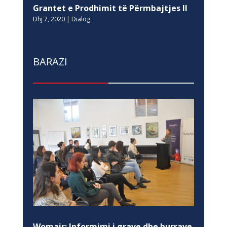
Grantet e Prodhimit të Përmbajtjes II
Dhj 7, 2020
|
Dialog
BARAZI
Womair: Informimi i grave dhe burrave