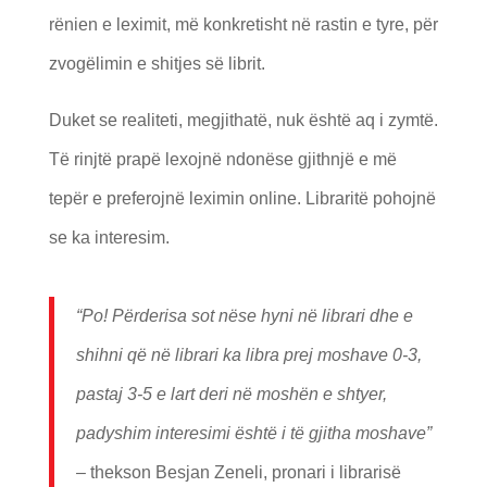
rënien e leximit, më konkretisht në rastin e tyre, për
zvogëlimin e shitjes së librit.
Duket se realiteti, megjithatë, nuk është aq i zymtë.
Të rinjtë prapë lexojnë ndonëse gjithnjë e më
tepër e preferojnë leximin online. Libraritë pohojnë
se ka interesim.
“Po! P
ë
rderisa sot n
ëse hyni n
ë
librari dhe e
shihni q
ë n
ë
librari ka libra prej moshave 0-3,
pastaj 3-5 e lart deri n
ë mosh
ën e shtyer,
padyshim interesimi
ë
sht
ë i t
ë gjitha moshave”
–
thekson Besjan Zeneli, pronari i librarisë