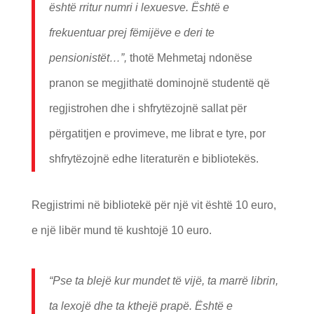
është rritur numri i lexuesve. Është e
frekuentuar prej fëmijëve e deri te
pensionistët…”,
thotë Mehmetaj ndonëse
pranon se megjithatë dominojnë studentë që
regjistrohen dhe i shfrytëzojnë sallat për
përgatitjen e provimeve, me librat e tyre, por
shfrytëzojnë edhe literaturën e bibliotekës.
Regjistrimi në bibliotekë për një vit është 10 euro,
e një libër mund të kushtojë 10 euro.
“Pse ta blej
ë
kur mundet t
ë vij
ë, ta marrë librin,
ta lexojë dhe ta kthej
ë prap
ë. Ë
sht
ë e