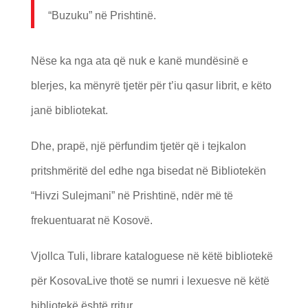
“Buzuku” në Prishtinë.
Nëse ka nga ata që nuk e kanë mundësinë e
blerjes, ka mënyrë tjetër për t’iu qasur librit, e këto
janë bibliotekat.
Dhe, prapë, një përfundim tjetër që i tejkalon
pritshmëritë del edhe nga bisedat në Bibliotekën
“Hivzi Sulejmani” në Prishtinë, ndër më të
frekuentuarat në Kosovë.
Vjollca Tuli, librare kataloguese në këtë bibliotekë
për KosovaLive thotë se numri i lexuesve në këtë
bibliotekë është rritur.