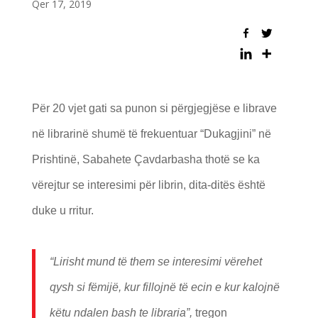
Qer 17, 2019
Për 20 vjet gati sa punon si përgjegjëse e librave
në librarinë shumë të frekuentuar “Dukagjini” në
Prishtinë, Sabahete Çavdarbasha thotë se ka
vërejtur se interesimi për librin, dita-ditës është
duke u rritur.
“Lirisht mund t
ë them
se interesimi v
ë
rehet
qysh si f
ëmij
ë, kur fillojn
ë t
ë ecin
e kur kalojn
ë
k
ë
tu
ndalen
bash te libraria
”,
tregon