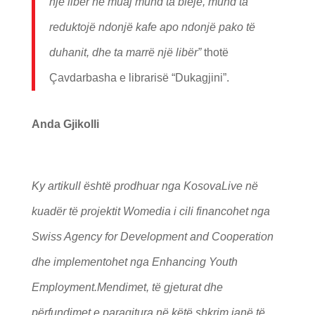
nj
ë
lib
ër n
ë
muaj mund ta blej
ë, mund ta
reduktoj
ë ndonj
ë kafe
apo ndonj
ë pako t
ë
duhanit, dhe ta marr
ë nj
ë
lib
ër
”
thotë
Çavdarbasha e librarisë “Dukagjini”.
Anda Gjikolli
Ky artikull është prodhuar nga KosovaLive në
kuadër të projektit Womedia i cili financohet nga
Swiss Agency for Development and Cooperation
dhe implementohet nga Enhancing Youth
Employment.
Mendimet, të gjeturat dhe
përfundimet e paraqitura në këtë shkrim janë të