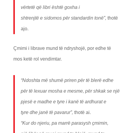
v
ë
rtet
ë
q
ë
libri
ë
sht
ë goxha i
shtrenjt
ë
e
sidomos p
ër standardin ton
ë”,
thotë
ajo.
Çmimi i librave mund të ndryshojë, por edhe të
mos ketë rol vendimtar.
“Ndoshta m
ë shum
ë
priren p
ër t
ë bler
ë edhe
p
ër t
ë
lexuar mosha e mesme, p
ër shkak se nj
ë
pjes
ë
e madhe e tyre i kan
ë t
ë ardhurat e
tyre
dhe jan
ë t
ë pavarur”,
thotë ai.
“Kur do njeriu, pa marr
ë parasysh
çmimin,