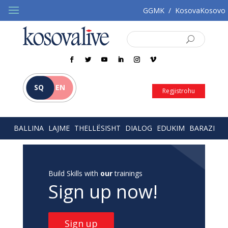
GGMK
/
KosovaKosovo
SQ
EN
Regjistrohu
BALLINA
LAJME
THELLËSISHT
DIALOG
EDUKIM
BARAZI
Build Skills with
our
trainings
Sign up now!
Sign up