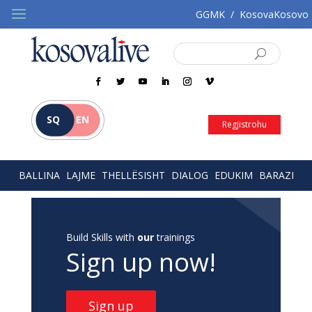
GGMK
/
KosovaKosovo
SQ
EN
Regjistrohu
BALLINA
LAJME
THELLËSISHT
DIALOG
EDUKIM
BARAZI
Build Skills with
our
trainings
Sign up now!
Sign up