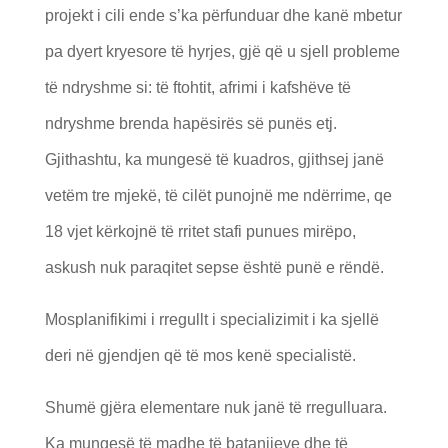
projekt i cili ende s’ka përfunduar dhe kanë mbetur
pa dyert kryesore të hyrjes, gjë që u sjell probleme
të ndryshme si: të ftohtit, afrimi i kafshëve të
ndryshme brenda hapësirës së punës etj.
Gjithashtu, ka mungesë të kuadros, gjithsej janë
vetëm tre mjekë, të cilët punojnë me ndërrime, qe
18 vjet kërkojnë të rritet stafi punues mirëpo,
askush nuk paraqitet sepse është punë e rëndë.
Mosplanifikimi i rregullt i specializimit i ka sjellë
deri në gjendjen që të mos kenë specialistë.
Shumë gjëra elementare nuk janë të rregulluara.
Ka mungesë të madhe të batanijeve dhe të