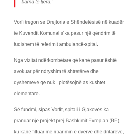
barna të tjera.”
Vorfi tregon se Drejtoria e Shëndetësisë në kuadër
të Kuvendit Komunal s’ka pasur një qëndrim të
fuqishëm të referimit ambulancë-spital.
Nga vizitat ndërkombëtare që kanë pasur është
avokuar për ndryshim të shtretërve dhe
dyshemeve që nuk i plotësojnë as kushtet
elementare.
Së fundmi, sipas Vorfit, spitali i Gjakovës ka
pranuar një projekt prej Bashkimit Evropian (BE),
ku kanë filluar me riparimin e dyerve dhe dritareve,