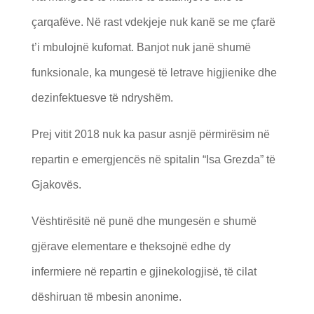
çarqafëve. Në rast vdekjeje nuk kanë se me çfarë
t’i mbulojnë kufomat. Banjot nuk janë shumë
funksionale, ka mungesë të letrave higjienike dhe
dezinfektuesve të ndryshëm.
Prej vitit 2018 nuk ka pasur asnjë përmirësim në
repartin e emergjencës në spitalin “Isa Grezda” të
Gjakovës.
Vështirësitë në punë dhe mungesën e shumë
gjërave elementare e theksojnë edhe dy
infermiere në repartin e gjinekologjisë, të cilat
dëshiruan të mbesin anonime.