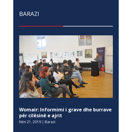
BARAZI
Womair: Informimi i grave dhe burrave
për cilësinë e ajrit
Nën 21, 2019
|
Barazi