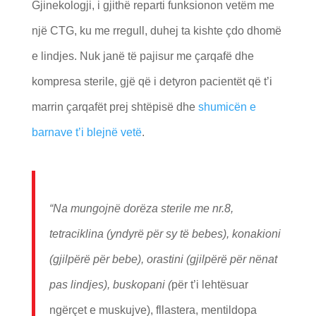
Gjinekologji, i gjithë reparti funksionon vetëm me
një CTG, ku me rregull, duhej ta kishte çdo dhomë
e lindjes. Nuk janë të pajisur me çarqafë dhe
kompresa sterile, gjë që i detyron pacientët që t’i
marrin çarqafët prej shtëpisë dhe
shumicën e
barnave t’i blejnë vetë
.
“Na mungojnë dorëza sterile me nr.8,
tetraciklina (yndyrë për sy të bebes), konakioni
(gjilpërë për bebe), orastini (gjilpërë për nënat
pas lindjes), buskopani (
për t’i lehtësuar
ngërçet e muskujve), fllastera, mentildopa