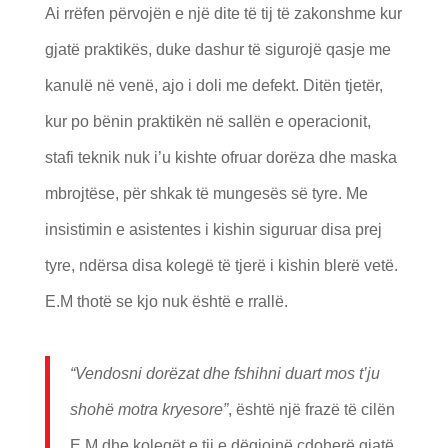
Ai rrëfen përvojën e një dite të tij të zakonshme kur
gjatë praktikës, duke dashur të sigurojë qasje me
kanulë në venë, ajo i doli me defekt. Ditën tjetër,
kur po bënin praktikën në sallën e operacionit,
stafi teknik nuk i’u kishte ofruar dorëza dhe maska
mbrojtëse, për shkak të mungesës së tyre. Me
insistimin e asistentes i kishin siguruar disa prej
tyre, ndërsa disa kolegë të tjerë i kishin blerë vetë.
E.M thotë se kjo nuk është e rrallë.
“Vendosni dorëzat dhe fshihni duart mos t’ju
shohë motra kryesore”
, është një frazë të cilën
E.M dhe kolegët e tij e dëgjojnë çdoherë gjatë