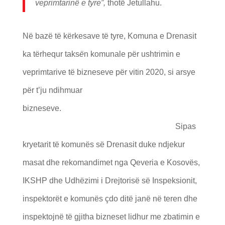
veprimtarinë e tyre”,
thotë Jetullahu.
Në bazë të kërkesave të tyre, Komuna e Drenasit
ka tërhequr taks
ë
n komunale për ushtrimin e
veprimtarive të bizneseve për vitin 2020, si arsye
për t’ju ndihmuar
bizneseve.
Sipas
kryetarit të komunës së Drenasit duke ndjekur
masat dhe rekomandimet nga Qeveria e Kosovës,
IKSHP dhe Udhëzimi i Drejtorisë së Inspeksionit,
inspektorët e komunës çdo ditë janë në teren dhe
inspektojnë të gjitha bizneset lidhur me zbatimin e