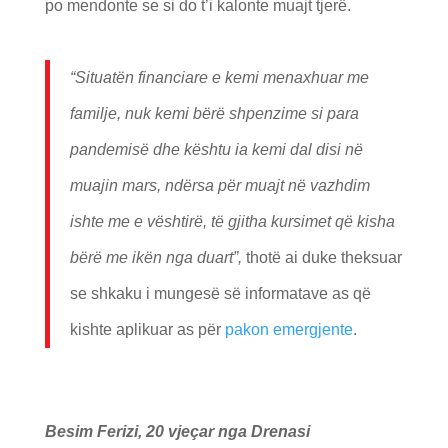
po mendonte se si do t’i kalonte muajt tjerë.
“Situatën financiare e kemi menaxhuar me
familje, nuk kemi bërë shpenzime si para
pandemisë dhe kështu ia kemi dal disi në
muajin mars, ndërsa për muajt në vazhdim
ishte me e vështirë, të gjitha kursimet që kisha
bërë me ikën nga duart”,
thotë ai duke theksuar
se shkaku i mungesë së informatave as që
kishte aplikuar as për
pakon emergjente
.
Besim Ferizi, 20 vjeçar nga Drenasi