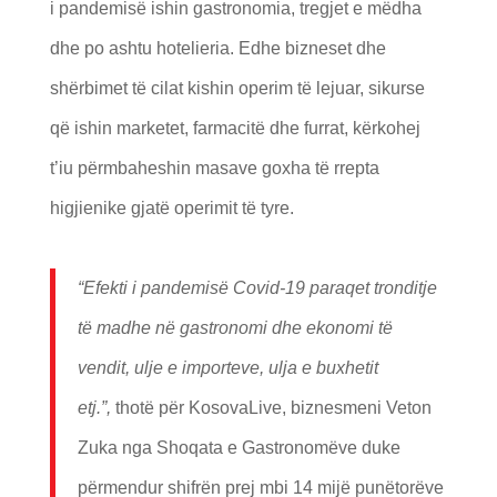
i pandemisë ishin gastronomia, tregjet e mëdha
dhe po ashtu hotelieria. Edhe bizneset dhe
shërbimet të cilat kishin operim të lejuar, sikurse
që ishin marketet, farmacitë dhe furrat, kërkohej
t’iu përmbaheshin masave goxha të rrepta
higjienike gjatë operimit të tyre.
“Efekti i pandemisë Covid-19 paraqet tronditje
të madhe në gastronomi dhe ekonomi të
vendit, ulje e importeve, ulja e buxhetit
etj.”,
thotë për KosovaLive, biznesmeni Veton
Zuka nga Shoqata e Gastronomëve duke
përmendur shifrën prej mbi 14 mijë punëtorëve