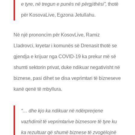
e tyre, në tregun e punës në përgjithësi”,
thotë
për KosovaLive, Egzona Jetullahu.
Në një prononcim për KosovLive, Ramiz
Lladrovci, kryetar i komunës së Drenasit thotë se
gjendja e krijuar nga COVID-19 ka prekur më së
shumti sektorin privat, duke ndikuar negativisht në
biznese, pasi dihet se disa veprimtari të bizneseve
kanë qenë të mbyllura.
“… dhe kjo ka ndikuar në ndërprerjene
vazhdimit të veprimtarive biznesore të tyre ku
ka rezultuar që shumë biznese të zvogëlojnë