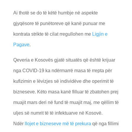
Ai thotë se do të këtë humbje në aspekte
gjyqësore të punëtoreve që kanë punuar me
kontrata strikte të cilat rregullohen me
Ligjin e
Pagave
.
Qeveria e Kosovës gjatë situatës që është krijuar
nga COVID-19 ka ndërmarrë masa të rrepta për
kufizimin e lëvizjes së individëve dhe operimit të
bizneseve. Këto masa kanë filluar të zbatohen prej
muajit mars deri në fund të muajit maj, me qëllim të
uljes së numrit të të infektuarve në Kosovë.
Ndër
llojet e bizneseve më të prekura
që nga fillimi