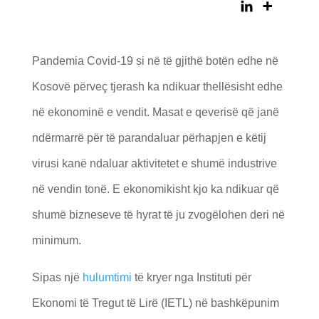
Pandemia Covid-19 si në të gjithë botën edhe në
Kosovë përveç tjerash ka ndikuar thellësisht edhe
në ekonominë e vendit. Masat e qeverisë që janë
ndërmarrë për të parandaluar përhapjen e këtij
virusi kanë ndaluar aktivitetet e shumë industrive
në vendin tonë. E ekonomikisht kjo ka ndikuar që
shumë bizneseve të hyrat të ju zvogëlohen deri në
minimum.
Sipas një
hulumtimi
të kryer nga Instituti për
Ekonomi të Tregut të Lirë (IETL) në bashkëpunim