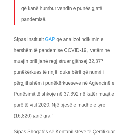
që kanë humbur vendin e punës gjatë
pandemisë.
Sipas institutit
GAP
që analizoi ndikimin e
hershëm të pandemisë COVID-19, vetëm në
muajin prill janë regjistruar gjithsej 32,377
punëkërkues të rinjë, duke bërë që numri i
përgjithshëm i punëkërkueseve në Agjencinë e
Punësimit të shkojë në 37,392 në katër muajt e
parë të vitit 2020. Një pjesë e madhe e tyre
(16,820) janë gra.”
Sipas Shoqatës së Kontabilistëve të Çertifikuar