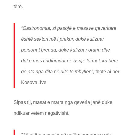
tërë.
“Gastronomia, si pasojë e masave qeveritare
është sektori më i prekur, duke kufizuar
personat brenda, duke kufizuar orarin dhe
duke mos i ndihmuar në asnjë format, ka bërë
që ato nga dita në ditë të mbyllen”,
thotë ai për
KosovaLive.
Sipas tij, masat e marra nga qeveria janë duke
ndikuar vetëm negativisht.
“Të gjitha masat janë vetëm penguese për