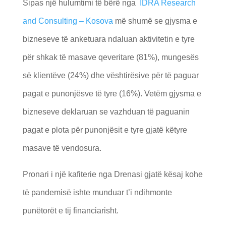
Sipas një hulumtimi të bërë nga
IDRA Research
and Consulting – Kosova
më shumë se gjysma e
bizneseve të anketuara ndaluan aktivitetin e tyre
për shkak të masave qeveritare (81%), mungesës
së klientëve (24%) dhe vështirësive për të paguar
pagat e punonjësve të tyre (16%). Vetëm gjysma e
bizneseve deklaruan se vazhduan të paguanin
pagat e plota për punonjësit e tyre gjatë këtyre
masave të vendosura.
Pronari i një kafiterie nga Drenasi gjatë kësaj kohe
të pandemisë ishte munduar t’i ndihmonte
punëtorët e tij financiarisht.