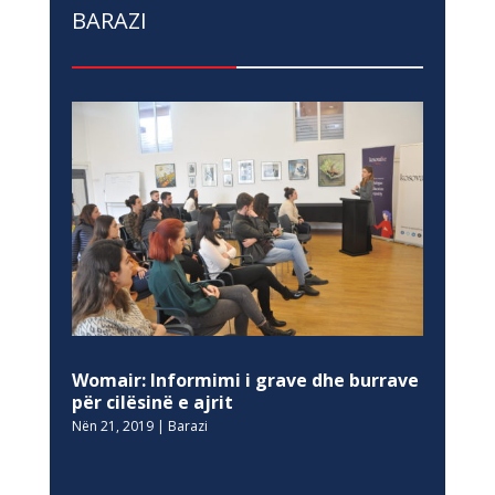
BARAZI
Womair: Informimi i grave dhe burrave
për cilësinë e ajrit
Nën 21, 2019
|
Barazi