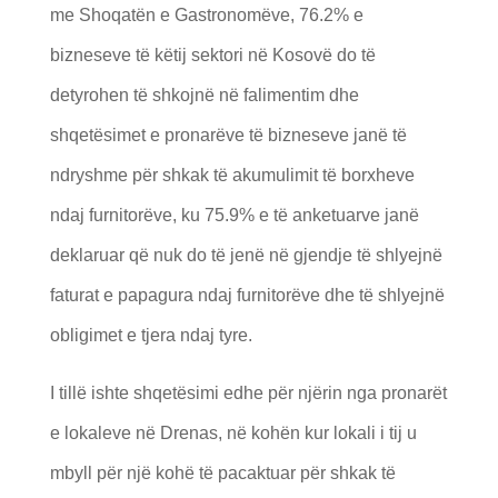
me Shoqatën e Gastronomëve, 76.2% e
bizneseve të këtij sektori në Kosovë do të
detyrohen të shkojnë në falimentim dhe
shqetësimet e pronarëve të bizneseve janë të
ndryshme për shkak të akumulimit të borxheve
ndaj furnitorëve, ku 75.9% e të anketuarve janë
deklaruar që nuk do të jenë në gjendje të shlyejnë
faturat e papagura ndaj furnitorëve dhe të shlyejnë
obligimet e tjera ndaj tyre.
I tillë ishte shqetësimi edhe për njërin nga pronarët
e lokaleve në Drenas, në kohën kur lokali i tij u
mbyll për një kohë të pacaktuar për shkak të