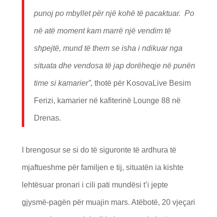
punoj po mbyllet për një kohë të pacaktuar. Po
në atë moment kam marrë një vendim të
shpejtë, mund të them se isha i ndikuar nga
situata dhe vendosa të jap dorëheqje në punën
time si kamarier”,
thotë për KosovaLive Besim
Ferizi, kamarier në kafiterinë Lounge 88 në
Drenas.
I brengosur se si do të siguronte të ardhura të
mjaftueshme për familjen e tij, situatën ia kishte
lehtësuar pronari i cili pati mundësi t’i jepte
gjysmë-pagën për muajin mars. Atëbotë, 20 vjeçari