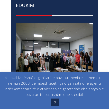
EDUKIM
KosovaLive është organizatë e pavarur mediale, e themeluar
në vitin 2000, që mbështetet nga organizata dhe agjenci
ndërkombëtare të cilat vlerësojnë gazetarinë dhe shtypin e
Të Rinjtë nga Kosova dhe Bosnja e
pavarur, të paanshëm dhe kredibil.
Hercegovina Bashkojnë Zërat për
Sigurinë Digjitale dhe Shëndetin
X
Mendor