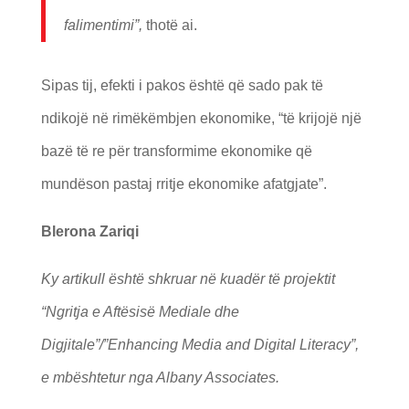
falimentimi”,
thotë ai.
Sipas tij, efekti i pakos është që sado pak të
ndikojë në rimëkëmbjen ekonomike, “të krijojë një
bazë të re për transformime ekonomike që
mundëson pastaj rritje ekonomike afatgjate”.
Blerona Zariqi
Ky artikull është shkruar në kuadër të projektit
“Ngritja e Aftësisë Mediale dhe
Digjitale”/”Enhancing Media and Digital Literacy”,
e mbështetur nga Albany Associates.