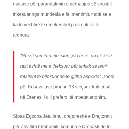
masave për parandalimin e përhapjes së virusit.I
frikësuar nga mundësia e falimentimit, thotë se e
ka të vështirë të rimëkëmbet pasi nuk ka të
ardhura
“Rrezikshmëria ekziston çdo herë, po në këtë
rast është më e theksuar për shkak se jemi
totalisht të bllokuar në të gjitha aspektet”,
thotë
për KosovaLive pronari 33 vjeçar i kafiterisë
në Drenas, i cili preferoi të mbetet anonim.
Sipas Egzona Jetullahu, drejtoreshë e Drejtoratit
për Zhvillim Ekonomik, komuna e Drenasit do të