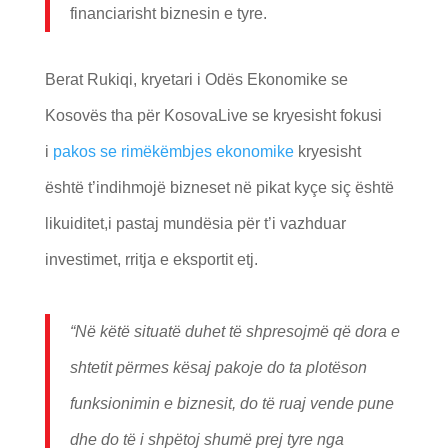
financiarisht biznesin e tyre.
Berat Rukiqi, kryetari i Odës Ekonomike se
Kosovës tha për KosovaLive se kryesisht fokusi
i
pakos se rimëkëmbjes ekonomike
kryesisht
është t’indihmojë bizneset në pikat kyçe siç është
likuiditet,i pastaj mundësia për t’i vazhduar
investimet, rritja e eksportit etj.
“Në këtë situatë duhet të shpresojmë që dora e
shtetit përmes kësaj pakoje do ta plotëson
funksionimin e biznesit, do të ruaj vende pune
dhe do të i shpëtoj shumë prej tyre nga