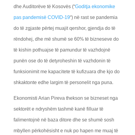
dhe Auditorëve të Kosovës (“
Goditja ekonomike
pas pandemisë COVID-19
“) në rast se pandemia
do të zgjaste përtej muajit qershor, gjendja do të
rëndohej, dhe më shumë se 60% të bizneseve do
të kishin pothuajse të pamundur të vazhdojnë
punën ose do të detyroheshin të vazhdonin të
funksionimit me kapacitete të kufizuara dhe kjo do
shkaktonte edhe largim të personelit nga puna.
Ekonomisti Arian Pireva thekson se bizneset nga
sektorët e ndryshëm tashmë kanë filluar të
falimentojnë në baza ditore dhe se shumë sosh
mbyllen përkohësisht e nuk po hapen me muaj të