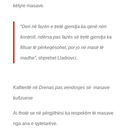
këtyre masave.
“Deri në fazën e tretë gjendja ka qenë nën
kontroll, ndërsa pas fazës së tretë gjendja ka
filluar të përkeqësohet, por jo në masë të
madhe”,
shprehet Lladrovci.
Kafiteritë në Drenas pas vendosjes së masave
kufizuese
Ai thot
ë
se në përgjithësi ka respektim të masave
nga ana e qytetarëve.