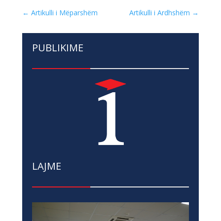
←
Artikulli i Mëparshëm
Artikulli i Ardhshëm
→
PUBLIKIME
LAJME