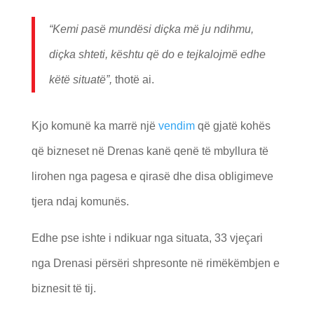
“Kemi pasë mundësi diçka më ju ndihmu,
diçka shteti, kështu që do e tejkalojmë edhe
këtë situatë”,
thotë ai.
Kjo komunë ka marrë një
vendim
që gjatë kohës
që bizneset në Drenas kanë qenë të mbyllura të
lirohen nga pagesa e qirasë dhe disa obligimeve
tjera ndaj komunës.
Edhe pse ishte i ndikuar nga situata, 33 vjeçari
nga Drenasi përsëri shpresonte në rimëkëmbjen e
biznesit të tij.