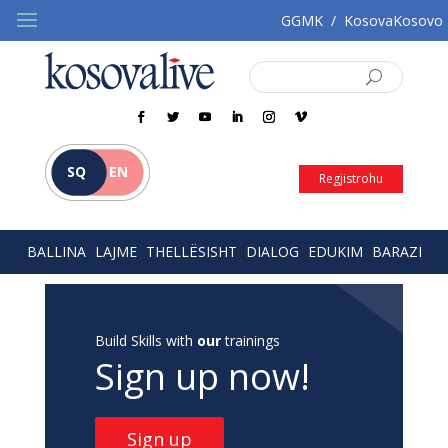
GGMK
/
KosovaKosovo
SQ
EN
Regjistrohu
BALLINA
LAJME
THELLËSISHT
DIALOG
EDUKIM
BARAZI
Build Skills with
our
trainings
Sign up now!
Sign up