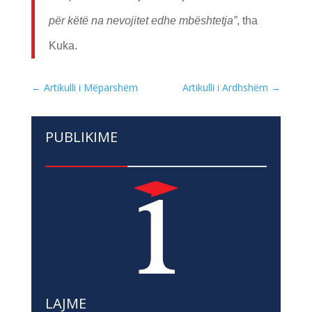
për këtë na nevojitet edhe mbështetja”
, tha
Kuka.
←
Artikulli i Mëparshëm
Artikulli i Ardhshëm
→
PUBLIKIME
LAJME