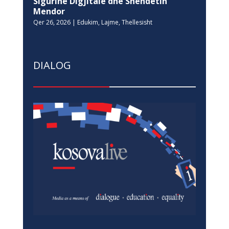
Sigurinë Digjitale dhe Shëndetin
Mendor
Qer 26, 2026
|
Edukim
,
Lajme
,
Thellesisht
DIALOG