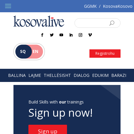
GGMK
/
KosovaKosovo
SQ
EN
Regjistrohu
BALLINA
LAJME
THELLËSISHT
DIALOG
EDUKIM
BARAZI
Build Skills with
our
trainings
Sign up now!
Sign up