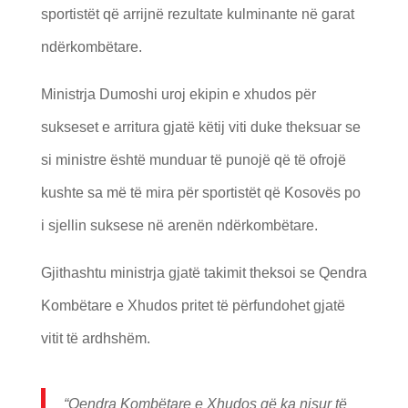
sportistët që arrijnë rezultate kulminante në garat
ndërkombëtare.
Ministrja Dumoshi uroj ekipin e xhudos për
sukseset e arritura gjatë këtij viti duke theksuar se
si ministre është munduar të punojë që të ofrojë
kushte sa më të mira për sportistët që Kosovës po
i sjellin suksese në arenën ndërkombëtare.
Gjithashtu ministrja gjatë takimit theksoi se Qendra
Kombëtare e Xhudos pritet të përfundohet gjatë
vitit të ardhshëm.
“Qendra Kombëtare e Xhudos që ka nisur të