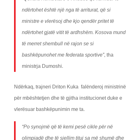
ndërtohet është një nga të arriturat, që si
ministre e vlerësoj dhe kjo qendër pritet të
ndërtohet gjatë vitit të ardhshëm. Kosova mund
të merret shembull në rajon se si
bashkëpunohet me federata sportive”
, tha
ministrja Dumoshi.
Ndërkaq, trajneri Driton Kuka falënderoj ministrinë
për mbështetjen dhe të gjitha institucionet duke e
vlerësuar bashkëpunimin me ta.
“Po synojmë që të kemi pesë cikle për në
olimpiadë dhe të sjellim tituj sa më shumë dhe