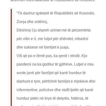
“Të dashur qytetarë të Republikës së Kosovës,
Zonja dhe zotërinj,
Dëshiroj t’ju shpreh urimet më të përzemërta
për vitin e ri, me lutjet për shëndet, mbarësi
dhe suksese në familjet e juaja.
Viti që po e lëmë pas, ka qenë i rëndë. Kjo
pandemi na ka goditur të gjithëve. Lutjet e mia
sonte janë për familjet që kanë humbur të
dashurit e tyre, përfshirë familjet e mjekëve dhe
infermierëve, policëve dhe stafit tjetër që kanë
humbur jetën në krye të detyrës. Ndërsa, të