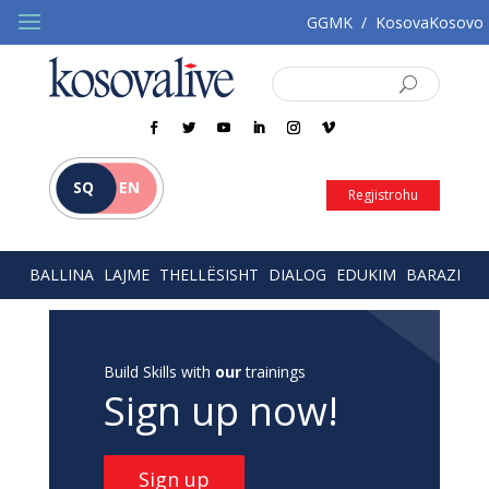
GGMK
/
KosovaKosovo
SQ
EN
Regjistrohu
BALLINA
LAJME
THELLËSISHT
DIALOG
EDUKIM
BARAZI
Build Skills with
our
trainings
Sign up now!
Sign up