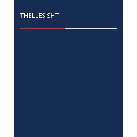
Të Rinjtë nga Kosova dhe Bosnja e
Hercegovina Bashkojnë Zërat për
Sigurinë Digjitale dhe Shëndetin
Mendor
Qer 26, 2026
|
Edukim
,
Lajme
,
Thellesisht