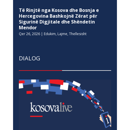
DIALOG
Grantet e Prodhimit të Përmbajtjes II
Dhj 7, 2020
|
Dialog