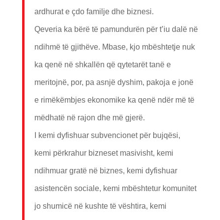
ardhurat e çdo familje dhe biznesi.
Qeveria ka bërë të pamundurën për t’iu dalë në
ndihmë të gjithëve. Mbase, kjo mbështetje nuk
ka qenë në shkallën që qytetarët tanë e
meritojnë, por, pa asnjë dyshim, pakoja e jonë
e rimëkëmbjes ekonomike ka qenë ndër më të
mëdhatë në rajon dhe më gjerë.
I kemi dyfishuar subvencionet për bujqësi,
kemi përkrahur bizneset masivisht, kemi
ndihmuar gratë në biznes, kemi dyfishuar
asistencën sociale, kemi mbështetur komunitet
jo shumicë në kushte të vështira, kemi