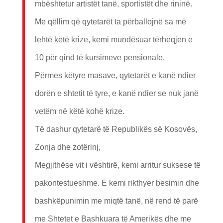
mbështetur artistët tanë, sportistët dhe rininë.
Me qëllim që qytetarët ta përballojnë sa më
lehtë këtë krize, kemi mundësuar tërheqjen e
10 për qind të kursimeve pensionale.
Përmes këtyre masave, qytetarët e kanë ndier
dorën e shtetit të tyre, e kanë ndier se nuk janë
vetëm në këtë kohë krize.
Të dashur qytetarë të Republikës së Kosovës,
Zonja dhe zotërinj,
Megjithëse vit i vështirë, kemi arritur suksese të
pakontestueshme. E kemi rikthyer besimin dhe
bashkëpunimin me miqtë tanë, në rend të parë
me Shtetet e Bashkuara të Amerikës dhe me