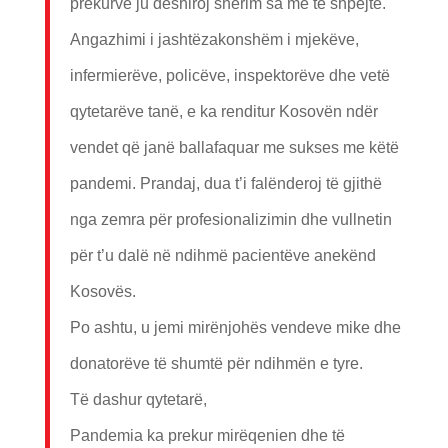
prekurve ju dëshiroj shërim sa më të shpejtë.
Angazhimi i jashtëzakonshëm i mjekëve,
infermierëve, policëve, inspektorëve dhe vetë
qytetarëve tanë, e ka renditur Kosovën ndër
vendet që janë ballafaquar me sukses me këtë
pandemi. Prandaj, dua t’i falënderoj të gjithë
nga zemra për profesionalizimin dhe vullnetin
për t’u dalë në ndihmë pacientëve anekënd
Kosovës.
Po ashtu, u jemi mirënjohës vendeve mike dhe
donatorëve të shumtë për ndihmën e tyre.
Të dashur qytetarë,
Pandemia ka prekur mirëqenien dhe të