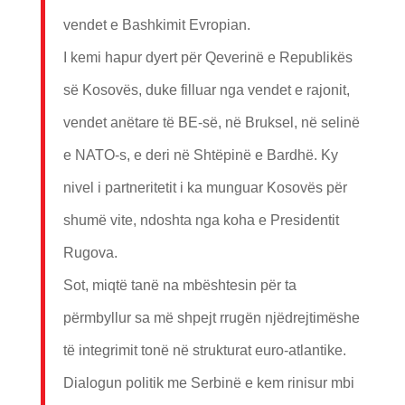
vendet e Bashkimit Evropian.
I kemi hapur dyert për Qeverinë e Republikës
së Kosovës, duke filluar nga vendet e rajonit,
vendet anëtare të BE-së, në Bruksel, në selinë
e NATO-s, e deri në Shtëpinë e Bardhë. Ky
nivel i partneritetit i ka munguar Kosovës për
shumë vite, ndoshta nga koha e Presidentit
Rugova.
Sot, miqtë tanë na mbështesin për ta
përmbyllur sa më shpejt rrugën njëdrejtimëshe
të integrimit tonë në strukturat euro-atlantike.
Dialogun politik me Serbinë e kem rinisur mbi