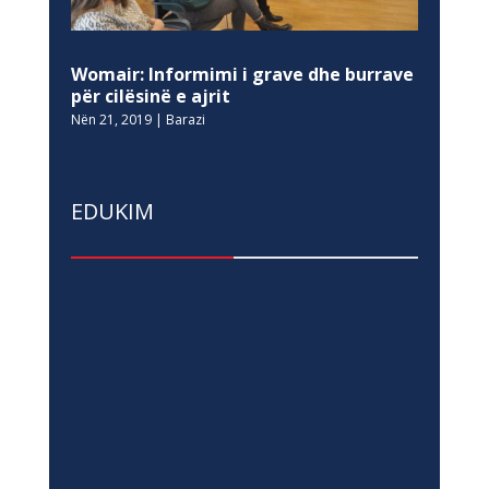
EDUKIM
Të Rinjtë nga Kosova dhe Bosnja e
Hercegovina Bashkojnë Zërat për
Sigurinë Digjitale dhe Shëndetin
Mendor