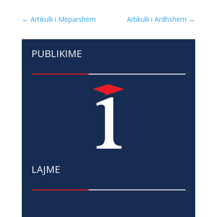
←
Artikulli i Mëparshëm
Artikulli i Ardhshëm
→
PUBLIKIME
LAJME