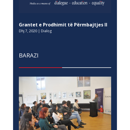
BARAZI
Womair: Informimi i grave dhe burrave
për cilësinë e ajrit
Nën 21, 2019
|
Barazi