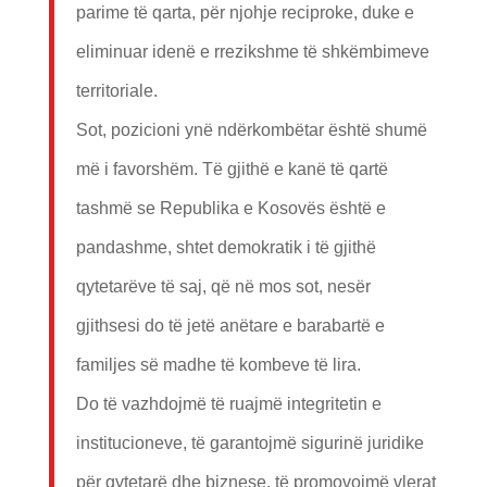
parime të qarta, për njohje reciproke, duke e
eliminuar idenë e rrezikshme të shkëmbimeve
territoriale.
Sot, pozicioni ynë ndërkombëtar është shumë
më i favorshëm. Të gjithë e kanë të qartë
tashmë se Republika e Kosovës është e
pandashme, shtet demokratik i të gjithë
qytetarëve të saj, që në mos sot, nesër
gjithsesi do të jetë anëtare e barabartë e
familjes së madhe të kombeve të lira.
Do të vazhdojmë të ruajmë integritetin e
institucioneve, të garantojmë sigurinë juridike
për qytetarë dhe biznese, të promovojmë vlerat