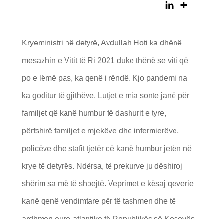
Kryeministri në detyrë, Avdullah Hoti ka dhënë
mesazhin e Vitit të Ri 2021 duke thënë se viti që
po e lëmë pas, ka qenë i rëndë. Kjo pandemi na
ka goditur të gjithëve. Lutjet e mia sonte janë për
familjet që kanë humbur të dashurit e tyre,
përfshirë familjet e mjekëve dhe infermierëve,
policëve dhe stafit tjetër që kanë humbur jetën në
krye të detyrës. Ndërsa, të prekurve ju dëshiroj
shërim sa më të shpejtë. Veprimet e kësaj qeverie
kanë qenë vendimtare për të tashmen dhe të
ardhmen euro-atlantike të Republikës së Kosovës.