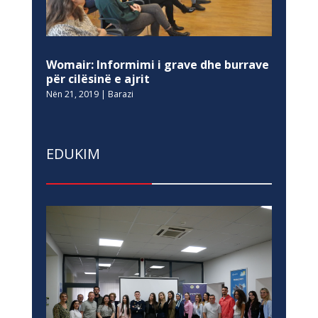
Womair: Informimi i grave dhe burrave
për cilësinë e ajrit
Nën 21, 2019
|
Barazi
EDUKIM