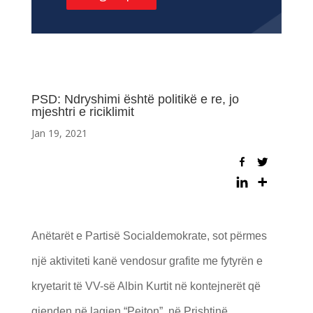
PSD: Ndryshimi është politikë e re, jo
mjeshtri e riciklimit
Jan 19, 2021
Anëtarët e Partisë Socialdemokrate, sot përmes
një aktiviteti kanë vendosur grafite me fytyrën e
kryetarit të VV-së Albin Kurtit në kontejnerët që
gjenden në lagjen “Pejton”, në Prishtinë.