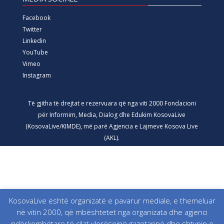
Facebook
Twitter
Linkedin
YouTube
Vimeo
Instagram
Të gjitha të drejtat e rezervuara që nga viti 2000 Fondacioni
për Informim, Media, Dialog dhe Edukim KosovaLive
(KosovaLive/KIMDE), më parë Agjencia e Lajmeve Kosova Live
(AKL).
KosovaLive është organizatë e pavarur mediale, e themeluar
në vitin 2000, që mbështetet nga organizata dhe agjenci
ndërkombëtare të cilat vlerësojnë gazetarinë dhe shtypin e