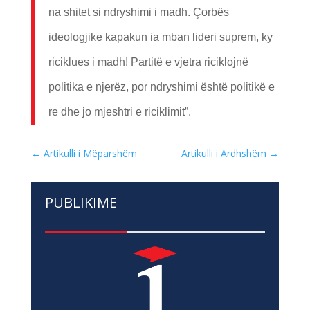
na shitet si ndryshimi i madh. Çorbës
ideologjike kapakun ia mban lideri suprem, ky
riciklues i madh! Partitë e vjetra riciklojnë
politika e njerëz, por ndryshimi është politikë e
re dhe jo mjeshtri e riciklimit”.
←
Artikulli i Mëparshëm
Artikulli i Ardhshëm
→
PUBLIKIME