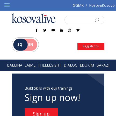
GGMK
/
KosovaKosovo
SQ
EN
Regjistrohu
BALLINA
LAJME
THELLËSISHT
DIALOG
EDUKIM
BARAZI
Build Skills with
our
trainings
Sign up now!
Sign up