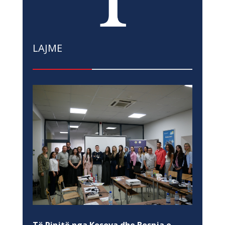
LAJME
Të Rinjtë nga Kosova dhe Bosnja e