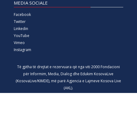
MEDIA SOCIALE
Facebook
Twitter
Linkedin
YouTube
Vimeo
Instagram
Të gjitha të drejtat e rezervuara që nga viti 2000 Fondacioni
për Informim, Media, Dialog dhe Edukim KosovaLive
(KosovaLive/KIMDE), më parë Agjencia e Lajmeve Kosova Live
(AKL).