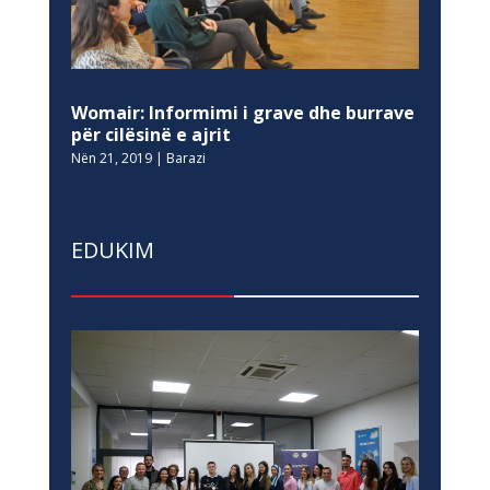
Womair: Informimi i grave dhe burrave
për cilësinë e ajrit
Nën 21, 2019
|
Barazi
EDUKIM