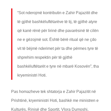
“Sot nderojmë kontributin e Zahir Pajazitit dhe
të gjithë bashkëluftëtarëve të tij, të gjithë atyre
që kanë rënë për lirinë dhe pavarësinë të cilën
ne e gëzojmë sot. Është bërë ritual që ne çdo
vit të bëjmë nderimet për ta dhe përmes tyre të
shprehim respektin për të gjithë
bashkëluftëtarët e tyre në mbarë Kosovën”, tha
kryeministri Hoti.​
Pas homazheve tek shtatorja e Zahir Pajazitit në
Prishtinë, kryeministri Hoti, bashkë me ministren e
Kulturës, Rinisë dhe Sportit, Vlora Dumoshi,