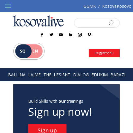
GGMK
/
KosovaKosovo
SQ
EN
Regjistrohu
BALLINA
LAJME
THELLËSISHT
DIALOG
EDUKIM
BARAZI
Build Skills with
our
trainings
Sign up now!
Sign up