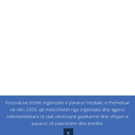
KosovaLive është organizatë e pavarur mediale, e themeluar
në vitin 2000, që mbështetet nga organizata dhe agjenci
ndërkombëtare të cilat vlerësojnë gazetarinë dhe shtypin e
pavarur, të paanshëm dhe kredibil.
X