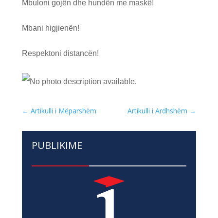
Mbuloni gojën dhe hundën me maskë!
Mbani higjienën!
Respektoni distancën!
←
Artikulli i Mëparshëm
Artikulli i Ardhshëm
→
PUBLIKIME