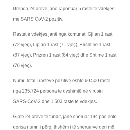
Brenda 24 orëve janë raportuar 5 raste të vdekjes
me SARS CoV-2 pozitiv.
Rastet e vdekjes janë nga komunat: Gjilan 1 rast
(72 vjeç), Lipjan 1 rast (71 vjeç), Prishtinë 1 rast
(87 vjeç), Prizren 1 rast (84 vjeç) dhe Shtime 1 rast
(76 vjeç).
Numri total i rasteve pozitive është 60.500 raste
nga 235.724 persona të dyshimtë në virusin
SARS-CoV-2 dhe 1.503 raste të vdekjes.
Gjatë 24 orëve të fundit, janë shëruar 184 pacientë
derisa numri i përgjithshëm i të shëruarve deri më