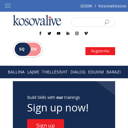
GGMK
/
KosovaKosovo
SQ
EN
Regjistrohu
BALLINA
LAJME
THELLËSISHT
DIALOG
EDUKIM
BARAZI
Build Skills with
our
trainings
Sign up now!
Sign up