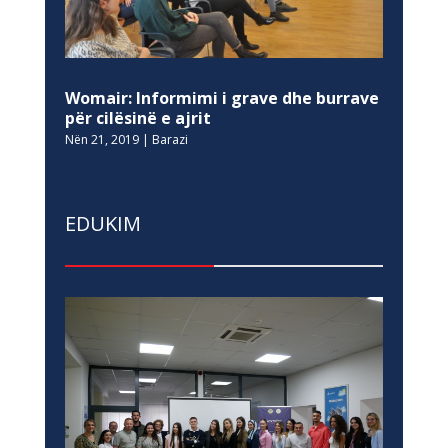
Womair: Informimi i grave dhe burrave
për cilësinë e ajrit
Nën 21, 2019
|
Barazi
EDUKIM