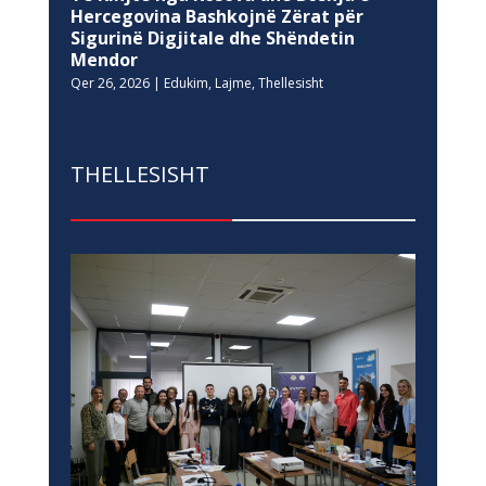
Hercegovina Bashkojnë Zërat për
Sigurinë Digjitale dhe Shëndetin
Mendor
Qer 26, 2026
|
Edukim
,
Lajme
,
Thellesisht
THELLESISHT