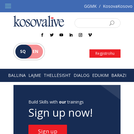
GGMK
/
KosovaKosovo
SQ
EN
Regjistrohu
BALLINA
LAJME
THELLËSISHT
DIALOG
EDUKIM
BARAZI
Build Skills with
our
trainings
Sign up now!
Sign up