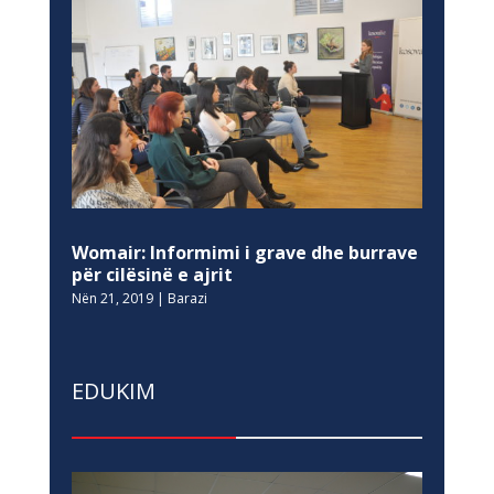
Womair: Informimi i grave dhe burrave
për cilësinë e ajrit
Nën 21, 2019
|
Barazi
EDUKIM