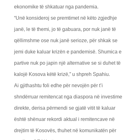
ekonomike të shkatuar nga pandemia.
“Unë konsideroj se premtimet në këto zgjedhje
janë, le të themi, jo të gabuara, por nuk janë të
qëllimshme ose nuk janë serioze, për shkak se
jemi duke kaluar krizën e pandemisë. Shumica e
partive nuk po japin një alternative se si duhet të
kalojë Kosova këtë krizë,” u shpreh Spahiu.
Ai gjithashtu foli edhe për nevojën për t’i
shndërruar remitencat nga diaspora në investime
direkte, derisa përmendi se gjatë vitit të kaluar
është shënuar rekordi aktual i remitencave në
drejtim të Kosovës, thuhet në komunikatën për