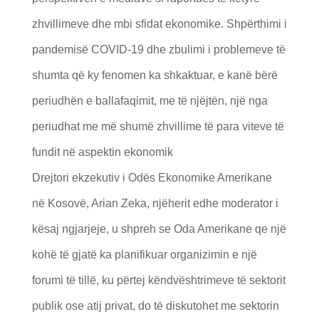
zhvillimeve dhe mbi sfidat ekonomike. Shpërthimi i
pandemisë COVID-19 dhe zbulimi i problemeve të
shumta që ky fenomen ka shkaktuar, e kanë bërë
periudhën e ballafaqimit, me të njëjtën, një nga
periudhat me më shumë zhvillime të para viteve të
fundit në aspektin ekonomik
Drejtori ekzekutiv i Odës Ekonomike Amerikane
në Kosovë, Arian Zeka, njëherit edhe moderator i
kësaj ngjarjeje, u shpreh se Oda Amerikane qe një
kohë të gjatë ka planifikuar organizimin e një
forumi të tillë, ku përtej këndvështrimeve të sektorit
publik ose atij privat, do të diskutohet me sektorin