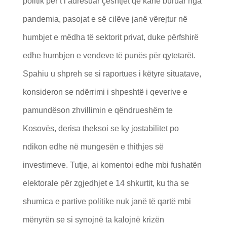
politik për t’i adresuar çështjet që kanë buruar nga
pandemia, pasojat e së cilëve janë vërejtur në
humbjet e mëdha të sektorit privat, duke përfshirë
edhe humbjen e vendeve të punës për qytetarët.
Spahiu u shpreh se si raportues i këtyre situatave,
konsideron se ndërrimi i shpeshtë i qeverive e
pamundëson zhvillimin e qëndrueshëm te
Kosovës, derisa theksoi se ky jostabilitet po
ndikon edhe në mungesën e thithjes së
investimeve. Tutje, ai komentoi edhe mbi fushatën
elektorale për zgjedhjet e 14 shkurtit, ku tha se
shumica e partive politike nuk janë të qartë mbi
mënyrën se si synojnë ta kalojnë krizën