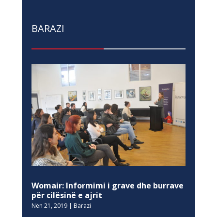
BARAZI
Womair: Informimi i grave dhe burrave
për cilësinë e ajrit
Nën 21, 2019
|
Barazi