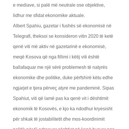
e mediave, si palë më neutrale ose objektive,
lidhur me sfidat ekonomike aktuale.
Albert Spahiu, gazetar i fushës së ekonomisë në
Telegrafi, theksoi se konsideron vitin 2020 të ketë
qenë viti më aktiv në gazetarinë e ekonomisë,
meqë Kosova që nga fillimi i këtij viti është
ballafaquar me një sërë problemesh të natyrës
ekonomike dhe politike, duke përfshirë këtu edhe
ngjarjet e tjera përveç atyre me pandeminë. Sipas
Spahiut, viti që lamë pas ka qenë vit i dështimit
ekonomik të Kosovës, e kjo ka ndodhur kryesisht
për shkak të jostabilitetit dhe mos-koordinimit