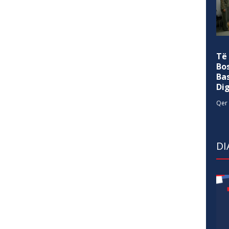
Të
Bo
Ba
Di
Qer 
DI