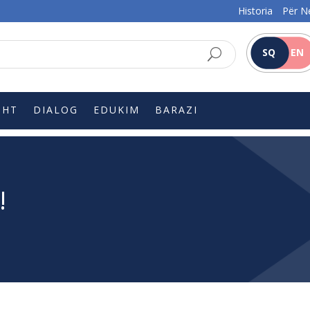
Historia
Për N
SQ
EN
SHT
DIALOG
EDUKIM
BARAZI
!