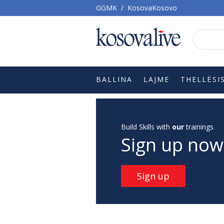
GGMK
/
KosovaKosovo
BALLINA
LAJME
THELLËSI
Build Skills with
our
trainings
Sign up now
Sign up