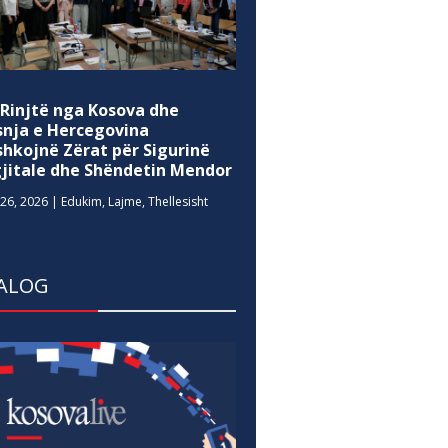
 Rinjtë nga Kosova dhe
snja e Hercegovina
shkojnë Zërat për Sigurinë
gjitale dhe Shëndetin Mendor
26, 2026
|
Edukim
,
Lajme
,
Thellesisht
ALOG