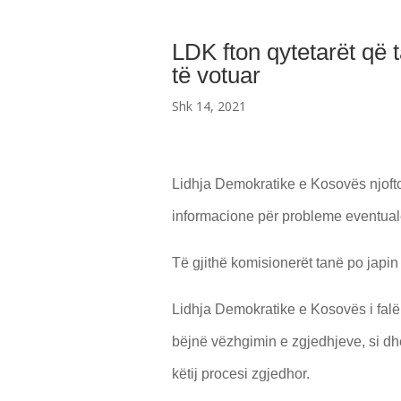
LDK fton qytetarët që t
të votuar
Shk 14, 2021
Lidhja Demokratike e Kosovës njofto
informacione për probleme eventuale n
Të gjithë komisionerët tanë po japin
Lidhja Demokratike e Kosovës i fal
bëjnë vëzhgimin e zgjedhjeve, si dhe
këtij procesi zgjedhor.