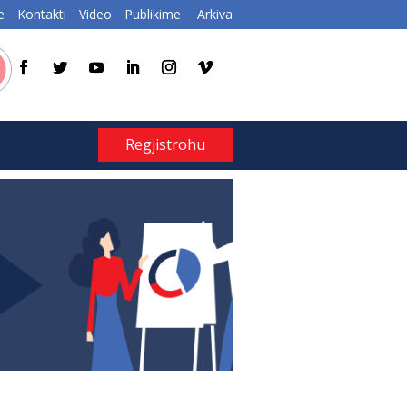
e
Kontakti
Video
Publikime
Arkiva
Regjistrohu