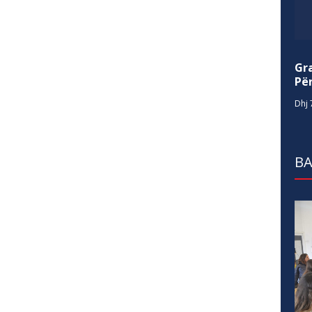
Gr
Për
Dhj 
BA