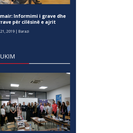
mair: Informimi i grave dhe
rave për cilësinë e ajrit
21, 2019
|
Barazi
DUKIM