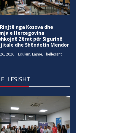
 Rinjtë nga Kosova dhe
snja e Hercegovina
shkojnë Zërat për Sigurinë
gjitale dhe Shëndetin Mendor
26, 2026
|
Edukim
,
Lajme
,
Thellesisht
ELLESISHT