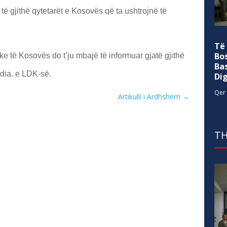
të gjithë qytetarët e Kosovës që ta ushtrojnë të
Të
Bo
e të Kosovës do t’ju mbajë të informuar gjatë gjithë
Ba
dia. e LDK-së.
Di
Qer 
Artikulli i Ardhshëm
→
TH