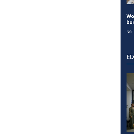
Wo
bur
Nën 
E