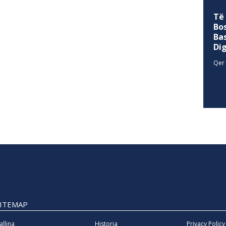
Të
Bo
Ba
Di
Qer 
SITEMAP
allina
Historia
Privacy Policy