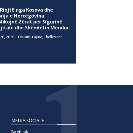
 Rinjtë nga Kosova dhe
snja e Hercegovina
shkojnë Zërat për Sigurinë
gjitale dhe Shëndetin Mendor
26, 2026
|
Edukim
,
Lajme
,
Thellesisht
MEDIA SOCIALE
Facebook